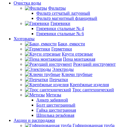
Очистка воды
Фильтры
Фильтр сетчатый латунный
Фильтр магнитный фланцевый
Грязевики
Грязевики стальные № 4
Грязевики стальные № 6
Хозтовары
Баки, емкости
Герметики
Круги отрезные
Пена монтажная
Режущий инструмент
Электроды
Ключи трубные
Перчатки
Крепёжные изделия
Трос сантехнический
Метизы
Анкер забивной
Болт шестигранный
Гайка шестигранная
Шпилька резьбовая
Акции и распродажи
Гофрированная труба