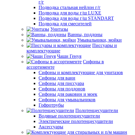
г/г
Подводка стальная нейлон г/г
Подводка для воды г/ш LUXE
Подводка для воды г/ш STANDART
Подводка для смесителей
Унитазы
Ванны, поддоны
Умывальники, мойки
Писсуары и
комплектующие
Чаши Генуя
Сифоны в
ассортименте
Сифоны и комплектующие для унитазов
Сифоны для ванн
Сифоны для писсуара
Сифоны для поддонов
Сифоны для раковин и моек
Сифоны для умывальников
Гофротрубы
Полотенцесушители
Водяные полотенцесушители
Электрические полотенцесушители
Аксессуары