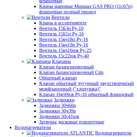
фланцевые
Краны шаровые Маршал GAS PRO (11с67п)
фланцевые полный проход
Вентили
Краны в ассортименте
Вентиль 15Б3р Ру-10
Вентиль 15Б1п Ру-16
Вентиль 15кч18п Ру-16
Вентиль 15кч19п Ру-16
Вентиль 15кч16нж Ру-25
Вентиль 15с22нж Ру-40
Клапаны
Клапан балансировочный
Клапан балансировочный Cim
Обратный клапан
Клапан обратный чугунный двухстворчатый
межфланцевый ("хлопушка)"
Клапан 16кч9нж Ру-16 обратный фланцевый
Задвижки
Задвижки 30ч6бр
Задвижки 30ч39р
Задвижки 30с41нж
Затворы дисковые поворотные
Водонагреватели
Водонагреватели