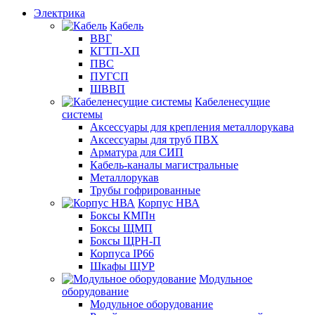
Электрика
Кабель
ВВГ
КГТП-ХП
ПВС
ПУГСП
ШВВП
Кабеленесущие
системы
Аксессуары для крепления металлорукава
Аксессуары для труб ПВХ
Арматура для СИП
Кабель-каналы магистральные
Металлорукав
Трубы гофрированные
Корпус НВА
Боксы КМПн
Боксы ЩМП
Боксы ЩРН-П
Корпуса IP66
Шкафы ЩУР
Модульное
оборудование
Модульное оборудование