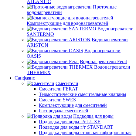
ATLANTIC
Проточные
водонагреватели
Комплектующие для водонагревателей
Водонагреватели
SANTERMO
Водонагреватели
ARISTON
Водонагреватели
OASIS
Водонагреватели Ferat
Водонагреватели
THERMEX
Санфаянс
Смесители
Смесители FERAT
Термостатические смесительные клапаны
Смесители SWES
Комплектующие для смесителей
Распродажа смесителей
Подводка для воды
Подводка для воды г/г LUXE
Подводка для воды г/г STANDART
Подводка для воды стальная гофрированная