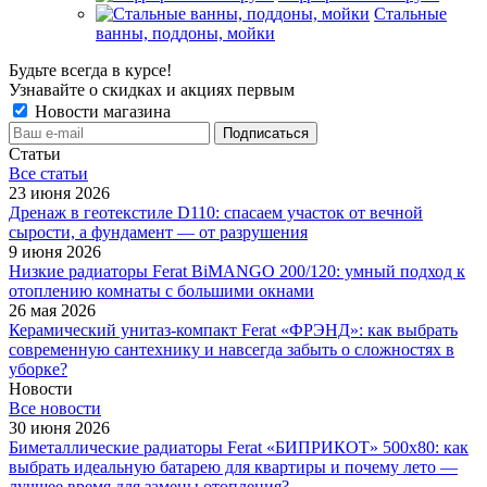
Стальные
ванны, поддоны, мойки
Будьте всегда в курсе!
Узнавайте о скидках и акциях первым
Новости магазина
Статьи
Все cтатьи
23 июня 2026
Дренаж в геотекстиле D110: спасаем участок от вечной
сырости, а фундамент — от разрушения
9 июня 2026
Низкие радиаторы Ferat BiMANGO 200/120: умный подход к
отоплению комнаты с большими окнами
26 мая 2026
Керамический унитаз-компакт Ferat «ФРЭНД»: как выбрать
современную сантехнику и навсегда забыть о сложностях в
уборке?
Новости
Все новости
30 июня 2026
Биметаллические радиаторы Ferat «БИПРИКОТ» 500x80: как
выбрать идеальную батарею для квартиры и почему лето —
лучшее время для замены отопления?