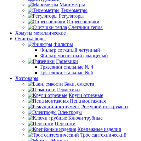
Манометры
Термометры
Регуляторы
Опрессовщики
Счетчики тепла
Хомуты металлические
Очистка воды
Фильтры
Фильтр сетчатый латунный
Фильтр магнитный фланцевый
Грязевики
Грязевики стальные № 4
Грязевики стальные № 6
Хозтовары
Баки, емкости
Герметики
Круги отрезные
Пена монтажная
Режущий инструмент
Электроды
Ключи трубные
Перчатки
Крепёжные изделия
Трос сантехнический
Метизы