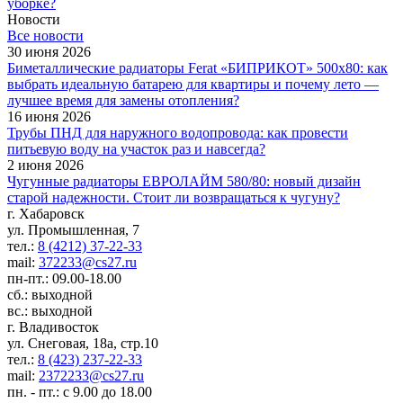
уборке?
Новости
Все новости
30 июня 2026
Биметаллические радиаторы Ferat «БИПРИКОТ» 500x80: как
выбрать идеальную батарею для квартиры и почему лето —
лучшее время для замены отопления?
16 июня 2026
Трубы ПНД для наружного водопровода: как провести
питьевую воду на участок раз и навсегда?
2 июня 2026
Чугунные радиаторы ЕВРОЛАЙМ 580/80: новый дизайн
старой надежности. Стоит ли возвращаться к чугуну?
г. Хабаровск
ул. Промышленная, 7
тел.:
8 (4212) 37-22-33
mail:
372233@cs27.ru
пн-пт.: 09.00-18.00
сб.: выходной
вс.: выходной
г. Владивосток
ул. Снеговая, 18а, стр.10
тел.:
8 (423) 237-22-33
mail:
2372233@cs27.ru
пн. - пт.: с 9.00 до 18.00