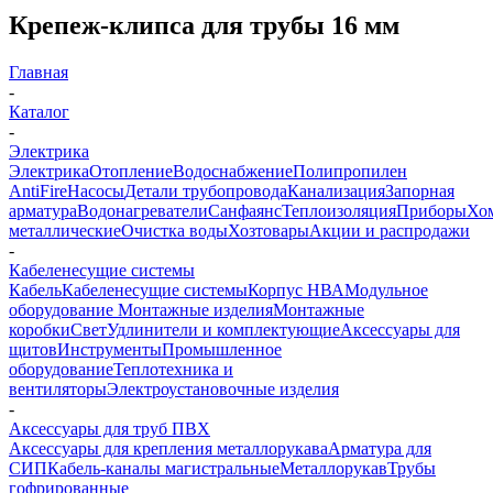
Крепеж-клипса для трубы 16 мм
Главная
-
Каталог
-
Электрика
Электрика
Отопление
Водоснабжение
Полипропилен
AntiFire
Насосы
Детали трубопровода
Канализация
Запорная
арматура
Водонагреватели
Санфаянс
Теплоизоляция
Приборы
Хо
металлические
Очистка воды
Хозтовары
Акции и распродажи
-
Кабеленесущие системы
Кабель
Кабеленесущие системы
Корпус НВА
Модульное
оборудование
Монтажные изделия
Монтажные
коробки
Свет
Удлинители и комплектующие
Аксессуары для
щитов
Инструменты
Промышленное
оборудование
Теплотехника и
вентиляторы
Электроустановочные изделия
-
Аксессуары для труб ПВХ
Аксессуары для крепления металлорукава
Арматура для
СИП
Кабель-каналы магистральные
Металлорукав
Трубы
гофрированные