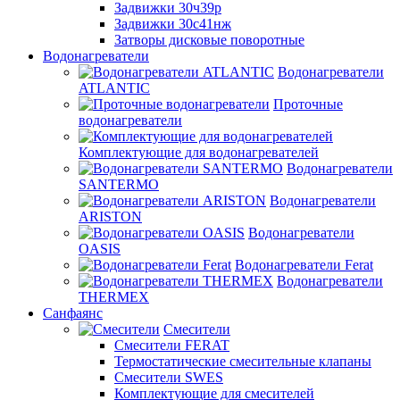
Задвижки 30ч39р
Задвижки 30с41нж
Затворы дисковые поворотные
Водонагреватели
Водонагреватели
ATLANTIC
Проточные
водонагреватели
Комплектующие для водонагревателей
Водонагреватели
SANTERMO
Водонагреватели
ARISTON
Водонагреватели
OASIS
Водонагреватели Ferat
Водонагреватели
THERMEX
Санфаянс
Смесители
Смесители FERAT
Термостатические смесительные клапаны
Смесители SWES
Комплектующие для смесителей