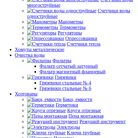
многоструйные
Счетчики воды
одноструйные
Манометры
Термометры
Регуляторы
Опрессовщики
Счетчики тепла
Хомуты металлические
Очистка воды
Фильтры
Фильтр сетчатый латунный
Фильтр магнитный фланцевый
Грязевики
Грязевики стальные № 4
Грязевики стальные № 6
Хозтовары
Баки, емкости
Герметики
Круги отрезные
Пена монтажная
Режущий инструмент
Электроды
Ключи трубные