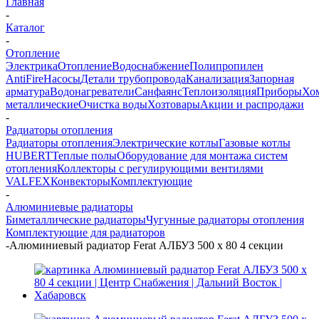
Главная
-
Каталог
-
Отопление
Электрика
Отопление
Водоснабжение
Полипропилен
AntiFire
Насосы
Детали трубопровода
Канализация
Запорная
арматура
Водонагреватели
Санфаянс
Теплоизоляция
Приборы
Хо
металлические
Очистка воды
Хозтовары
Акции и распродажи
-
Радиаторы отопления
Радиаторы отопления
Электрические котлы
Газовые котлы
HUBERT
Теплые полы
Оборудование для монтажа систем
отопления
Коллекторы с регулирующими вентилями
VALFEX
Конвекторы
Комплектующие
-
Алюминиевые радиаторы
Биметаллические радиаторы
Чугунные радиаторы отопления
Комплектующие для радиаторов
-
Алюминиевый радиатор Ferat АЛБУЗ 500 х 80 4 секции