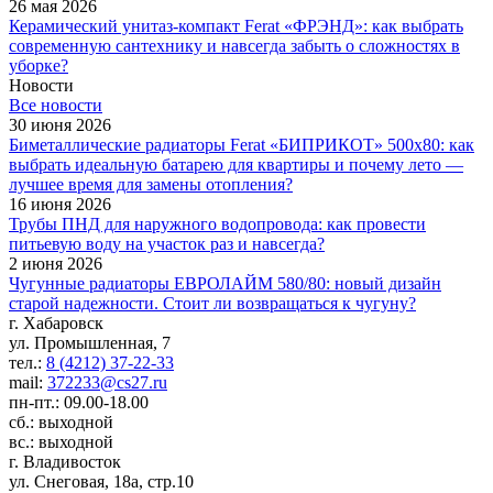
26 мая 2026
Керамический унитаз-компакт Ferat «ФРЭНД»: как выбрать
современную сантехнику и навсегда забыть о сложностях в
уборке?
Новости
Все новости
30 июня 2026
Биметаллические радиаторы Ferat «БИПРИКОТ» 500x80: как
выбрать идеальную батарею для квартиры и почему лето —
лучшее время для замены отопления?
16 июня 2026
Трубы ПНД для наружного водопровода: как провести
питьевую воду на участок раз и навсегда?
2 июня 2026
Чугунные радиаторы ЕВРОЛАЙМ 580/80: новый дизайн
старой надежности. Стоит ли возвращаться к чугуну?
г. Хабаровск
ул. Промышленная, 7
тел.:
8 (4212) 37-22-33
mail:
372233@cs27.ru
пн-пт.: 09.00-18.00
сб.: выходной
вс.: выходной
г. Владивосток
ул. Снеговая, 18а, стр.10