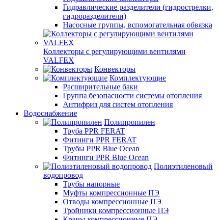
Гидравлические разделители (гидрострелки,
гидроразделители)
Насосные группы, вспомогательная обвязка
Коллекторы с регулирующими вентилями
VALFEX
Конвекторы
Комплектующие
Расширительные баки
Группа безопасности системы отопления
Антифриз для систем отопления
Водоснабжение
Полипропилен
Труба PPR FERAT
Фитинги PPR FERAT
Трубы PPR Blue Ocean
Фитинги PPR Blue Ocean
Полиэтиленовый
водопровод
Трубы напорные
Муфты компрессионные ПЭ
Отводы компрессионные ПЭ
Тройники компрессионные ПЭ
Краны компрессионные ПЭ