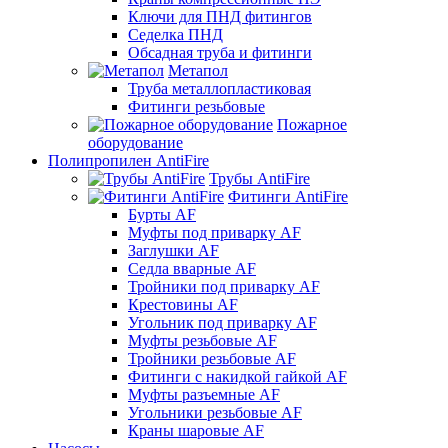
Ключи для ПНД фитингов
Седелка ПНД
Обсадная труба и фитинги
Метапол
Труба металлопластиковая
Фитинги резьбовые
Пожарное
оборудование
Полипропилен AntiFire
Трубы AntiFire
Фитинги AntiFire
Бурты AF
Муфты под приварку AF
Заглушки AF
Седла вварные AF
Тройники под приварку AF
Крестовины AF
Угольник под приварку AF
Муфты резьбовые AF
Тройники резьбовые AF
Фитинги с накидкой гайкой AF
Муфты разъемные AF
Угольники резьбовые AF
Краны шаровые AF