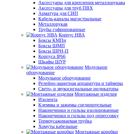
Аксессуары для крепления металлорукава
Аксессуары для труб ПВХ
Арматура для СИП
Кабель-каналы магистральные
Металлорукав
Трубы гофрированные
Корпус НВА
Боксы КМПн
Боксы ЩМП
Боксы ЩРН-П
Корпуса IP66
Шкафы ЩУР
Модульное
оборудование
Модульное оборудование
Релейно-защитная аппаратура и таймеры
Свето- и звукосигнальные индикаторы
Монтажные изделия
Изолента
Клеммы и зажимы соединительные
Наконечники и гильзы изолированные
Наконечники и гильзы под опрессовку
Термоусаживаемая трубка
Хомуты кабельные
Монтажные коробки