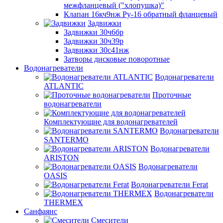
межфланцевый ("хлопушка)"
Клапан 16кч9нж Ру-16 обратный фланцевый
Задвижки
Задвижки 30ч6бр
Задвижки 30ч39р
Задвижки 30с41нж
Затворы дисковые поворотные
Водонагреватели
Водонагреватели
ATLANTIC
Проточные
водонагреватели
Комплектующие для водонагревателей
Водонагреватели
SANTERMO
Водонагреватели
ARISTON
Водонагреватели
OASIS
Водонагреватели Ferat
Водонагреватели
THERMEX
Санфаянс
Смесители