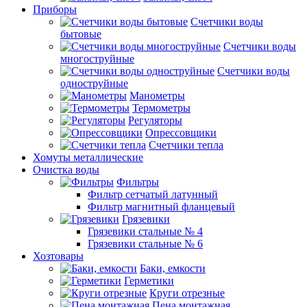
Приборы
Счетчики воды
бытовые
Счетчики воды
многоструйные
Счетчики воды
одноструйные
Манометры
Термометры
Регуляторы
Опрессовщики
Счетчики тепла
Хомуты металлические
Очистка воды
Фильтры
Фильтр сетчатый латунный
Фильтр магнитный фланцевый
Грязевики
Грязевики стальные № 4
Грязевики стальные № 6
Хозтовары
Баки, емкости
Герметики
Круги отрезные
Пена монтажная