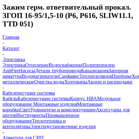
Зажим герм. ответвительный прокал.
ЗГОП 16-95/1,5-10 (P6, P616, SLIW11.1,
TTD 051)
Главная
-
Каталог
-
Электрика
Электрика
Отопление
Водоснабжение
Полипропилен
AntiFire
Насосы
Детали трубопровода
Канализация
Запорная
арматура
Водонагреватели
Санфаянс
Теплоизоляция
Приборы
Хо
металлические
Очистка воды
Хозтовары
Акции и распродажи
-
Кабеленесущие системы
Кабель
Кабеленесущие системы
Корпус НВА
Модульное
оборудование
Монтажные изделия
Монтажные
коробки
Свет
Удлинители и комплектующие
Аксессуары для
щитов
Инструменты
Промышленное
оборудование
Теплотехника и
вентиляторы
Электроустановочные изделия
-
Арматура для СИП