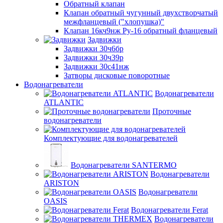
Обратный клапан
Клапан обратный чугунный двухстворчатый
межфланцевый ("хлопушка)"
Клапан 16кч9нж Ру-16 обратный фланцевый
Задвижки
Задвижки 30ч6бр
Задвижки 30ч39р
Задвижки 30с41нж
Затворы дисковые поворотные
Водонагреватели
Водонагреватели
ATLANTIC
Проточные
водонагреватели
Комплектующие для водонагревателей
Водонагреватели SANTERMO
Водонагреватели
ARISTON
Водонагреватели
OASIS
Водонагреватели Ferat
Водонагреватели