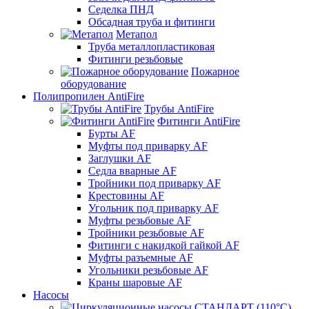
Седелка ПНД
Обсадная труба и фитинги
Метапол
Труба металлопластиковая
Фитинги резьбовые
Пожарное
оборудование
Полипропилен AntiFire
Трубы AntiFire
Фитинги AntiFire
Бурты AF
Муфты под приварку AF
Заглушки AF
Седла вварные AF
Тройники под приварку AF
Крестовины AF
Угольник под приварку AF
Муфты резьбовые AF
Тройники резьбовые AF
Фитинги с накидкой гайкой AF
Муфты разъемные AF
Угольники резьбовые AF
Краны шаровые AF
Насосы