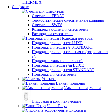
THERMEX
Санфаянс
Смесители
Смесители FERAT
Термостатические смесительные клапаны
Смесители SWES
Комплектующие для смесителей
Распродажа смесителей
Подводка для воды
Подводка для воды г/г LUXE
Подводка для воды г/г STANDART
Подводка для воды стальная гофрированная
г/г
Подводка стальная нейлон г/г
Подводка для воды г/ш LUXE
Подводка для воды г/ш STANDART
Подводка для смесителей
Унитазы
Ванны, поддоны
Умывальники, мойки
Писсуары и комплектующие
Чаши Генуя
Сифоны в