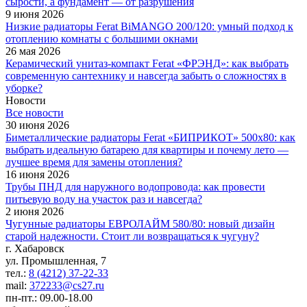
сырости, а фундамент — от разрушения
9 июня 2026
Низкие радиаторы Ferat BiMANGO 200/120: умный подход к
отоплению комнаты с большими окнами
26 мая 2026
Керамический унитаз-компакт Ferat «ФРЭНД»: как выбрать
современную сантехнику и навсегда забыть о сложностях в
уборке?
Новости
Все новости
30 июня 2026
Биметаллические радиаторы Ferat «БИПРИКОТ» 500x80: как
выбрать идеальную батарею для квартиры и почему лето —
лучшее время для замены отопления?
16 июня 2026
Трубы ПНД для наружного водопровода: как провести
питьевую воду на участок раз и навсегда?
2 июня 2026
Чугунные радиаторы ЕВРОЛАЙМ 580/80: новый дизайн
старой надежности. Стоит ли возвращаться к чугуну?
г. Хабаровск
ул. Промышленная, 7
тел.:
8 (4212) 37-22-33
mail:
372233@cs27.ru
пн-пт.: 09.00-18.00