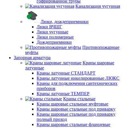
гофрированной трубы
Канализация чугунная
Люки, дождеприемники
Люки ВЧШГ
Люки чугунные
Люки полимерные
Дождеприемники
Противопожарные
муфты
Запорная арматура
Краны шаровые
латунные
Краны латунные СТАНДАРТ
Краны латунные никелированные ЛЮКС
Краны для подключения сантехнических
приборов
Краны латунные ТЕМПЕР
Краны стальные
Краны шаровые стальные муфтовые
Краны шаровые стальные под приварку
Краны шаровые стальные под приварку
полный проход
Краны шаровые стальные фланцевые