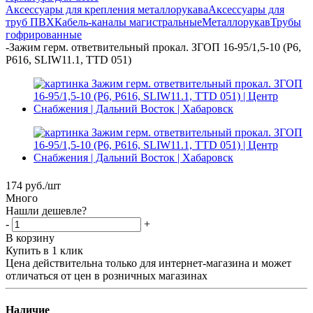
Аксессуары для крепления металлорукава
Аксессуары для
труб ПВХ
Кабель-каналы магистральные
Металлорукав
Трубы
гофрированные
-
Зажим герм. ответвительный прокал. ЗГОП 16-95/1,5-10 (P6,
P616, SLIW11.1, TTD 051)
174
руб.
/шт
Много
Нашли дешевле?
-
+
В корзину
Купить в 1 клик
Цена действительна только для интернет-магазина и может
отличаться от цен в розничных магазинах
Наличие