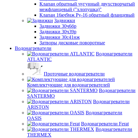
Клапан обратный чугунный двухстворчатый
межфланцевый ("хлопушка)"
Клапан 16кч9нж Ру-16 обратный фланцевый
Задвижки
Задвижки 30ч6бр
Задвижки 30ч39р
Задвижки 30с41нж
Затворы дисковые поворотные
Водонагреватели
Водонагреватели
ATLANTIC
Проточные водонагреватели
Комплектующие для водонагревателей
Водонагреватели
SANTERMO
Водонагреватели
ARISTON
Водонагреватели
OASIS
Водонагреватели Ferat
Водонагреватели
THERMEX