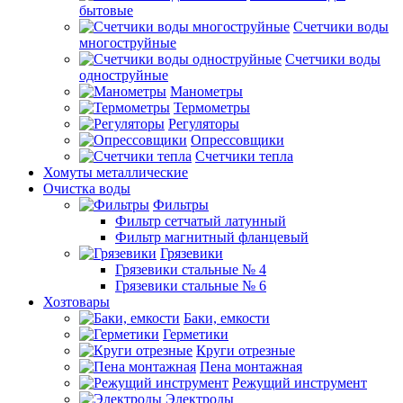
бытовые
Счетчики воды
многоструйные
Счетчики воды
одноструйные
Манометры
Термометры
Регуляторы
Опрессовщики
Счетчики тепла
Хомуты металлические
Очистка воды
Фильтры
Фильтр сетчатый латунный
Фильтр магнитный фланцевый
Грязевики
Грязевики стальные № 4
Грязевики стальные № 6
Хозтовары
Баки, емкости
Герметики
Круги отрезные
Пена монтажная
Режущий инструмент
Электроды