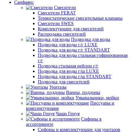
Санфаянс
Смесители
Смесители FERAT
Термостатические смесительные клапаны
Смесители SWES
Комплектующие для смесителей
Распродажа смесителей
Подводка для воды
Подводка для воды г/г LUXE
Подводка для воды г/г STANDART
Подводка для воды стальная гофрированная
г/г
Подводка стальная нейлон г/г
Подводка для воды г/ш LUXE
Подводка для воды г/ш STANDART
Подводка для смесителей
Унитазы
Ванны, поддоны
Умывальники, мойки
Писсуары и
комплектующие
Чаши Генуя
Сифоны в
ассортименте
Сифоны и комплектующие для унитазов