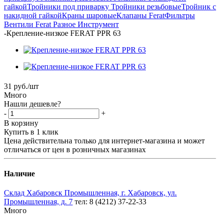
гайкой
Тройники под приварку
Тройники резьбовые
Тройник с
накидной гайкой
Краны шаровые
Клапаны Ferat
Фильтры
Вентили Ferat
Разное
Инструмент
-
Крепление-низкое FERAT PPR 63
31
руб.
/шт
Много
Нашли дешевле?
-
+
В корзину
Купить в 1 клик
Цена действительна только для интернет-магазина и может
отличаться от цен в розничных магазинах
Наличие
Склад Хабаровск Промышленная, г. Хабаровск, ул.
Промышленная, д. 7
тел: 8 (4212) 37-22-33
Много