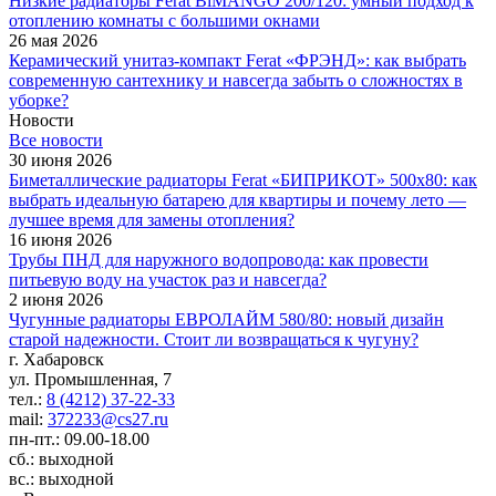
Низкие радиаторы Ferat BiMANGO 200/120: умный подход к
отоплению комнаты с большими окнами
26 мая 2026
Керамический унитаз-компакт Ferat «ФРЭНД»: как выбрать
современную сантехнику и навсегда забыть о сложностях в
уборке?
Новости
Все новости
30 июня 2026
Биметаллические радиаторы Ferat «БИПРИКОТ» 500x80: как
выбрать идеальную батарею для квартиры и почему лето —
лучшее время для замены отопления?
16 июня 2026
Трубы ПНД для наружного водопровода: как провести
питьевую воду на участок раз и навсегда?
2 июня 2026
Чугунные радиаторы ЕВРОЛАЙМ 580/80: новый дизайн
старой надежности. Стоит ли возвращаться к чугуну?
г. Хабаровск
ул. Промышленная, 7
тел.:
8 (4212) 37-22-33
mail:
372233@cs27.ru
пн-пт.: 09.00-18.00
сб.: выходной
вс.: выходной