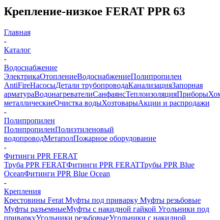
Крепление-низкое FERAT PPR 63
Главная
-
Каталог
-
Водоснабжение
Электрика
Отопление
Водоснабжение
Полипропилен
AntiFire
Насосы
Детали трубопровода
Канализация
Запорная
арматура
Водонагреватели
Санфаянс
Теплоизоляция
Приборы
Хо
металлические
Очистка воды
Хозтовары
Акции и распродажи
-
Полипропилен
Полипропилен
Полиэтиленовый
водопровод
Метапол
Пожарное оборудование
-
Фитинги PPR FERAT
Труба PPR FERAT
Фитинги PPR FERAT
Трубы PPR Blue
Ocean
Фитинги PPR Blue Ocean
-
Крепления
Крестовины Ferat
Муфты под приварку
Муфты резьбовые
Муфты разъемные
Муфты с накидной гайкой
Угольники под
приварку
Угольники резьбовые
Угольники с накидной