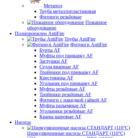
Метапол
Труба металлопластиковая
Фитинги резьбовые
Пожарное
оборудование
Полипропилен AntiFire
Трубы AntiFire
Фитинги AntiFire
Бурты AF
Муфты под приварку AF
Заглушки AF
Седла вварные AF
Тройники под приварку AF
Крестовины AF
Угольник под приварку AF
Муфты резьбовые AF
Тройники резьбовые AF
Фитинги с накидкой гайкой AF
Муфты разъемные AF
Угольники резьбовые AF
Краны шаровые AF
Насосы
Циркуляционные насосы СТАНДАРТ (110°C)