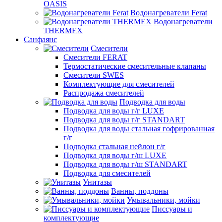
OASIS
Водонагреватели Ferat
Водонагреватели
THERMEX
Санфаянс
Смесители
Смесители FERAT
Термостатические смесительные клапаны
Смесители SWES
Комплектующие для смесителей
Распродажа смесителей
Подводка для воды
Подводка для воды г/г LUXE
Подводка для воды г/г STANDART
Подводка для воды стальная гофрированная
г/г
Подводка стальная нейлон г/г
Подводка для воды г/ш LUXE
Подводка для воды г/ш STANDART
Подводка для смесителей
Унитазы
Ванны, поддоны
Умывальники, мойки
Писсуары и
комплектующие