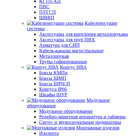
КГТП-ХП
ПВС
ПУГСП
ШВВП
Кабеленесущие
системы
Аксессуары для крепления металлорукава
Аксессуары для труб ПВХ
Арматура для СИП
Кабель-каналы магистральные
Металлорукав
Трубы гофрированные
Корпус НВА
Боксы КМПн
Боксы ЩМП
Боксы ЩРН-П
Корпуса IP66
Шкафы ЩУР
Модульное
оборудование
Модульное оборудование
Релейно-защитная аппаратура и таймеры
Свето- и звукосигнальные индикаторы
Монтажные изделия
Изолента