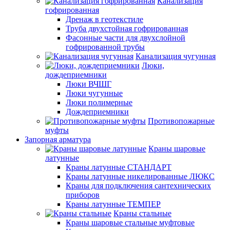
Канализация
гофрированная
Дренаж в геотекстиле
Труба двухстойная гофрированная
Фасонные части для двухслойной
гофрированной трубы
Канализация чугунная
Люки,
дождеприемники
Люки ВЧШГ
Люки чугунные
Люки полимерные
Дождеприемники
Противопожарные
муфты
Запорная арматура
Краны шаровые
латунные
Краны латунные СТАНДАРТ
Краны латунные никелированные ЛЮКС
Краны для подключения сантехнических
приборов
Краны латунные ТЕМПЕР
Краны стальные
Краны шаровые стальные муфтовые