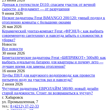
23 июня 2026
Дренаж в геотекстиле D110: спасаем участок от вечной
сырости, а фундамент — от разрушения
9 июня 2026
Низкие радиаторы Ferat BiMANGO 200/120: умный подход к
отоплению комнаты с большими окнами
26 мая 2026
Керамический унитаз-компакт Ferat «ФРЭНД»: как выбрать
современную сантехнику и навсегда забыть о сложностях в
уборке?
Новости
Все новости
30 июня 2026
Биметаллические радиаторы Ferat «БИПРИКОТ» 500x80: как
выбрать идеальную батарею для квартиры и почему лето —
лучшее время для замены отопления?
16 июня 2026
Трубы ПНД для наружного водопровода: как провести
питьевую воду на участок раз и навсегда?
2 июня 2026
Чугунные радиаторы ЕВРОЛАЙМ 580/80: новый дизайн
старой надежности. Стоит ли возвращаться к чугуну?
г. Хабаровск
ул. Промышленная, 7
тел.:
8 (4212) 37-22-33