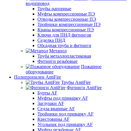
водопровод
Трубы напорные
Муфты компрессионные ПЭ
Отводы компрессионные ПЭ
Тройники компрессионные ПЭ
Краны компрессионные ПЭ
Ключи для ПНД фитингов
Седелка ПНД
Обсадная труба и фитинги
Метапол
Труба металлопластиковая
Фитинги резьбовые
Пожарное
оборудование
Полипропилен AntiFire
Трубы AntiFire
Фитинги AntiFire
Бурты AF
Муфты под приварку AF
Заглушки AF
Седла вварные AF
Тройники под приварку AF
Крестовины AF
Угольник под приварку AF
Муфты резьбовые AF