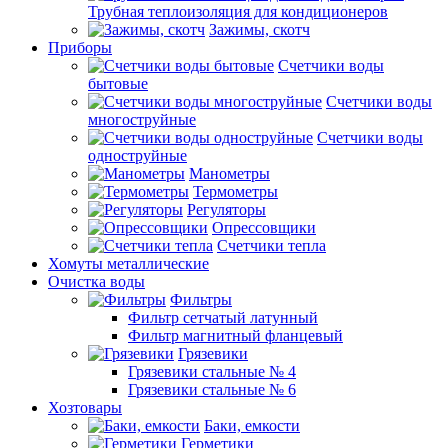
Трубная теплоизоляция для кондиционеров
Зажимы, скотч
Приборы
Счетчики воды
бытовые
Счетчики воды
многоструйные
Счетчики воды
одноструйные
Манометры
Термометры
Регуляторы
Опрессовщики
Счетчики тепла
Хомуты металлические
Очистка воды
Фильтры
Фильтр сетчатый латунный
Фильтр магнитный фланцевый
Грязевики
Грязевики стальные № 4
Грязевики стальные № 6
Хозтовары
Баки, емкости
Герметики