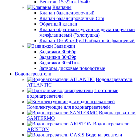
Вентиль 15с22нж Ру-40
Клапаны
Клапан балансировочный
Клапан балансировочный Cim
Обратный клапан
Клапан обратный чугунный двухстворчатый
межфланцевый ("хлопушка)"
Клапан 16кч9нж Ру-16 обратный фланцевый
Задвижки
Задвижки 30ч6бр
Задвижки 30ч39р
Задвижки 30с41нж
Затворы дисковые поворотные
Водонагреватели
Водонагреватели
ATLANTIC
Проточные
водонагреватели
Комплектующие для водонагревателей
Водонагреватели
SANTERMO
Водонагреватели
ARISTON
Водонагреватели