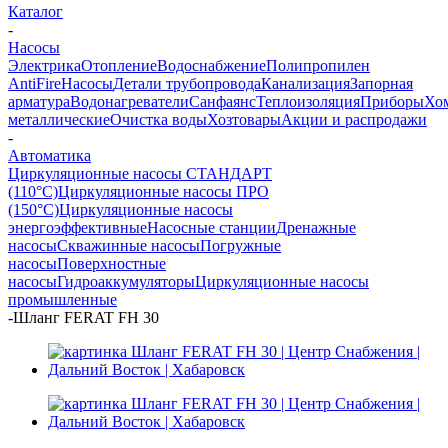
Каталог
-
Насосы
Электрика
Отопление
Водоснабжение
Полипропилен
AntiFire
Насосы
Детали трубопровода
Канализация
Запорная
арматура
Водонагреватели
Санфаянс
Теплоизоляция
Приборы
Хо
металлические
Очистка воды
Хозтовары
Акции и распродажи
-
Автоматика
Циркуляционные насосы СТАНДАРТ
(110°C)
Циркуляционные насосы ПРО
(150°C)
Циркуляционные насосы
энергоэффективные
Насосные станции
Дренажные
насосы
Скважинные насосы
Погружные
насосы
Поверхностные
насосы
Гидроаккумуляторы
Циркуляционные насосы
промышленные
-
Шланг FERAT FH 30