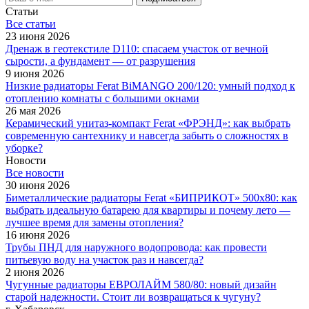
Статьи
Все cтатьи
23 июня 2026
Дренаж в геотекстиле D110: спасаем участок от вечной
сырости, а фундамент — от разрушения
9 июня 2026
Низкие радиаторы Ferat BiMANGO 200/120: умный подход к
отоплению комнаты с большими окнами
26 мая 2026
Керамический унитаз-компакт Ferat «ФРЭНД»: как выбрать
современную сантехнику и навсегда забыть о сложностях в
уборке?
Новости
Все новости
30 июня 2026
Биметаллические радиаторы Ferat «БИПРИКОТ» 500x80: как
выбрать идеальную батарею для квартиры и почему лето —
лучшее время для замены отопления?
16 июня 2026
Трубы ПНД для наружного водопровода: как провести
питьевую воду на участок раз и навсегда?
2 июня 2026
Чугунные радиаторы ЕВРОЛАЙМ 580/80: новый дизайн
старой надежности. Стоит ли возвращаться к чугуну?