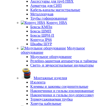
Аксессуары для труб ПВХ
Арматура для СИП
Кабель-каналы магистральные
Металлорукав
Трубы гофрированные
Корпус НВА
Боксы КМПн
Боксы ЩМП
Боксы ЩРН-П
Корпуса IP66
Шкафы ЩУР
Модульное
оборудование
Модульное оборудование
Релейно-защитная аппаратура и таймеры
Свето- и звукосигнальные индикаторы
Монтажные изделия
Изолента
Клеммы и зажимы соединительные
Наконечники и гильзы изолированные
Наконечники и гильзы под опрессовку
Термоусаживаемая трубка
Хомуты кабельные