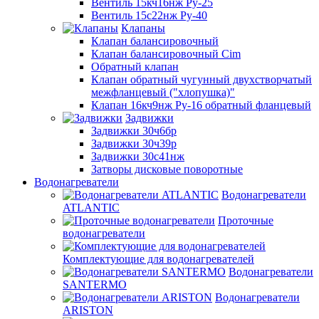
Вентиль 15кч16нж Ру-25
Вентиль 15с22нж Ру-40
Клапаны
Клапан балансировочный
Клапан балансировочный Cim
Обратный клапан
Клапан обратный чугунный двухстворчатый
межфланцевый ("хлопушка)"
Клапан 16кч9нж Ру-16 обратный фланцевый
Задвижки
Задвижки 30ч6бр
Задвижки 30ч39р
Задвижки 30с41нж
Затворы дисковые поворотные
Водонагреватели
Водонагреватели
ATLANTIC
Проточные
водонагреватели
Комплектующие для водонагревателей
Водонагреватели
SANTERMO
Водонагреватели
ARISTON