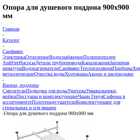
Опора для душевого поддона 900х900
мм
Главная
-
Каталог
-
Санфаянс
Электрика
Отопление
Водоснабжение
Полипропилен
AntiFire
Насосы
Детали трубопровода
Канализация
Запорная
арматура
Водонагреватели
Санфаянс
Теплоизоляция
Приборы
Хо
металлические
Очистка воды
Хозтовары
Акции и распродажи
-
Ванны, поддоны
Смесители
Подводка для воды
Унитазы
Умывальники,
мойки
Писсуары и комплектующие
Чаши Генуя
Сифоны в
ассортименте
Полотенцесушители
Комплектующие для
стиральных и п/м машин
-
Опора для душевого поддона 900х900 мм