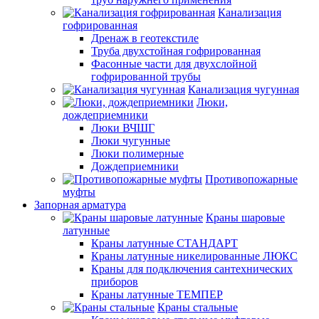
Канализация
гофрированная
Дренаж в геотекстиле
Труба двухстойная гофрированная
Фасонные части для двухслойной
гофрированной трубы
Канализация чугунная
Люки,
дождеприемники
Люки ВЧШГ
Люки чугунные
Люки полимерные
Дождеприемники
Противопожарные
муфты
Запорная арматура
Краны шаровые
латунные
Краны латунные СТАНДАРТ
Краны латунные никелированные ЛЮКС
Краны для подключения сантехнических
приборов
Краны латунные ТЕМПЕР
Краны стальные