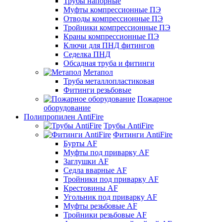
Трубы напорные
Муфты компрессионные ПЭ
Отводы компрессионные ПЭ
Тройники компрессионные ПЭ
Краны компрессионные ПЭ
Ключи для ПНД фитингов
Седелка ПНД
Обсадная труба и фитинги
Метапол
Труба металлопластиковая
Фитинги резьбовые
Пожарное
оборудование
Полипропилен AntiFire
Трубы AntiFire
Фитинги AntiFire
Бурты AF
Муфты под приварку AF
Заглушки AF
Седла вварные AF
Тройники под приварку AF
Крестовины AF
Угольник под приварку AF
Муфты резьбовые AF
Тройники резьбовые AF