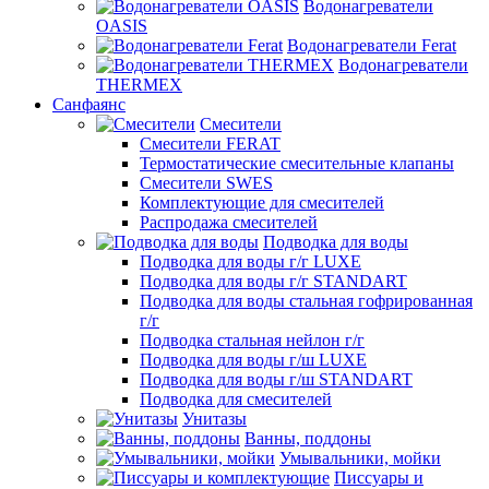
Водонагреватели
OASIS
Водонагреватели Ferat
Водонагреватели
THERMEX
Санфаянс
Смесители
Смесители FERAT
Термостатические смесительные клапаны
Смесители SWES
Комплектующие для смесителей
Распродажа смесителей
Подводка для воды
Подводка для воды г/г LUXE
Подводка для воды г/г STANDART
Подводка для воды стальная гофрированная
г/г
Подводка стальная нейлон г/г
Подводка для воды г/ш LUXE
Подводка для воды г/ш STANDART
Подводка для смесителей
Унитазы
Ванны, поддоны
Умывальники, мойки
Писсуары и