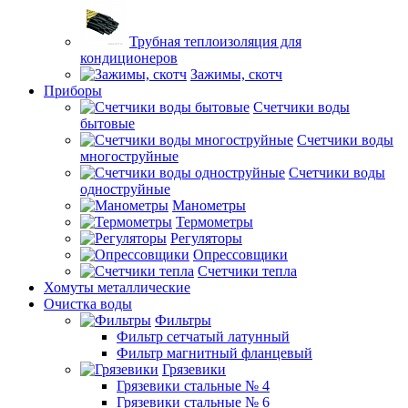
Трубная теплоизоляция для
кондиционеров
Зажимы, скотч
Приборы
Счетчики воды
бытовые
Счетчики воды
многоструйные
Счетчики воды
одноструйные
Манометры
Термометры
Регуляторы
Опрессовщики
Счетчики тепла
Хомуты металлические
Очистка воды
Фильтры
Фильтр сетчатый латунный
Фильтр магнитный фланцевый
Грязевики
Грязевики стальные № 4
Грязевики стальные № 6