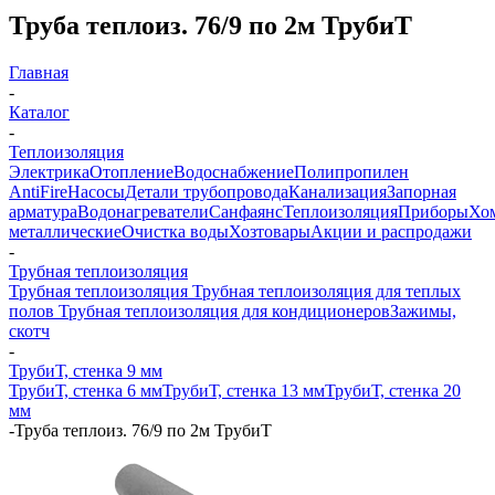
Труба теплоиз. 76/9 по 2м ТрубиТ
Главная
-
Каталог
-
Теплоизоляция
Электрика
Отопление
Водоснабжение
Полипропилен
AntiFire
Насосы
Детали трубопровода
Канализация
Запорная
арматура
Водонагреватели
Санфаянс
Теплоизоляция
Приборы
Хо
металлические
Очистка воды
Хозтовары
Акции и распродажи
-
Трубная теплоизоляция
Трубная теплоизоляция
Трубная теплоизоляция для теплых
полов
Трубная теплоизоляция для кондиционеров
Зажимы,
скотч
-
ТрубиТ, стенка 9 мм
ТрубиТ, стенка 6 мм
ТрубиТ, стенка 13 мм
ТрубиТ, стенка 20
мм
-
Труба теплоиз. 76/9 по 2м ТрубиТ