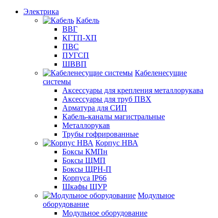
Электрика
Кабель
ВВГ
КГТП-ХП
ПВС
ПУГСП
ШВВП
Кабеленесущие
системы
Аксессуары для крепления металлорукава
Аксессуары для труб ПВХ
Арматура для СИП
Кабель-каналы магистральные
Металлорукав
Трубы гофрированные
Корпус НВА
Боксы КМПн
Боксы ЩМП
Боксы ЩРН-П
Корпуса IP66
Шкафы ЩУР
Модульное
оборудование
Модульное оборудование