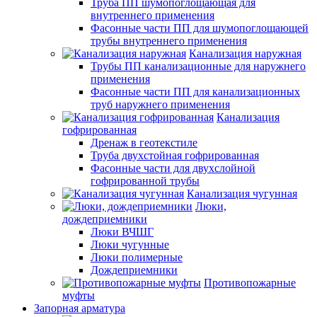
Труба ПП шумопоглощающая для
внутреннего применения
Фасонные части ПП для шумопоглощающей
трубы внутреннего применения
Канализация наружная
Трубы ПП канализационные для наружнего
применения
Фасонные части ПП для канализационных
труб наружнего применения
Канализация
гофрированная
Дренаж в геотекстиле
Труба двухстойная гофрированная
Фасонные части для двухслойной
гофрированной трубы
Канализация чугунная
Люки,
дождеприемники
Люки ВЧШГ
Люки чугунные
Люки полимерные
Дождеприемники
Противопожарные
муфты
Запорная арматура