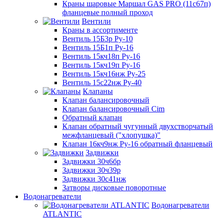
Краны шаровые Маршал GAS PRO (11с67п)
фланцевые полный проход
Вентили
Краны в ассортименте
Вентиль 15Б3р Ру-10
Вентиль 15Б1п Ру-16
Вентиль 15кч18п Ру-16
Вентиль 15кч19п Ру-16
Вентиль 15кч16нж Ру-25
Вентиль 15с22нж Ру-40
Клапаны
Клапан балансировочный
Клапан балансировочный Cim
Обратный клапан
Клапан обратный чугунный двухстворчатый
межфланцевый ("хлопушка)"
Клапан 16кч9нж Ру-16 обратный фланцевый
Задвижки
Задвижки 30ч6бр
Задвижки 30ч39р
Задвижки 30с41нж
Затворы дисковые поворотные
Водонагреватели
Водонагреватели
ATLANTIC