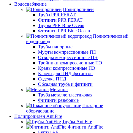
Водоснабжение
Полипропилен
Труба PPR FERAT
Фитинги PPR FERAT
Трубы PPR Blue Ocean
Фитинги PPR Blue Ocean
Полиэтиленовый
водопровод
Трубы напорные
Муфты компрессионные ПЭ
Отводы компрессионные ПЭ
Тройники компрессионные ПЭ
Краны компрессионные ПЭ
Ключи для ПНД фитингов
Седелка ПНД
Обсадная труба и фитинги
Метапол
Труба металлопластиковая
Фитинги резьбовые
Пожарное
оборудование
Полипропилен AntiFire
Трубы AntiFire
Фитинги AntiFire
Бурты AF