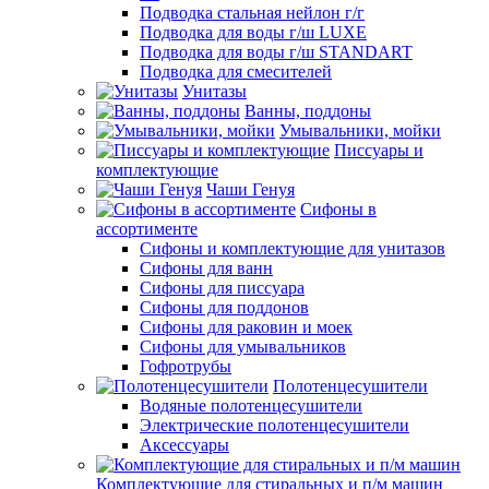
Подводка стальная нейлон г/г
Подводка для воды г/ш LUXE
Подводка для воды г/ш STANDART
Подводка для смесителей
Унитазы
Ванны, поддоны
Умывальники, мойки
Писсуары и
комплектующие
Чаши Генуя
Сифоны в
ассортименте
Сифоны и комплектующие для унитазов
Сифоны для ванн
Сифоны для писсуара
Сифоны для поддонов
Сифоны для раковин и моек
Сифоны для умывальников
Гофротрубы
Полотенцесушители
Водяные полотенцесушители
Электрические полотенцесушители
Аксессуары
Комплектующие для стиральных и п/м машин