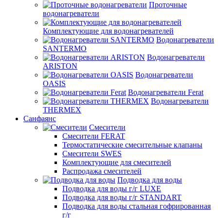
Проточные
водонагреватели
Комплектующие для водонагревателей
Водонагреватели
SANTERMO
Водонагреватели
ARISTON
Водонагреватели
OASIS
Водонагреватели Ferat
Водонагреватели
THERMEX
Санфаянс
Смесители
Смесители FERAT
Термостатические смесительные клапаны
Смесители SWES
Комплектующие для смесителей
Распродажа смесителей
Подводка для воды
Подводка для воды г/г LUXE
Подводка для воды г/г STANDART
Подводка для воды стальная гофрированная
г/г