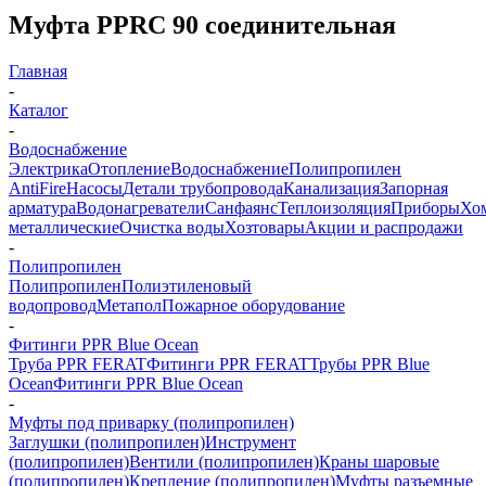
Муфта PPRC 90 соединительная
Главная
-
Каталог
-
Водоснабжение
Электрика
Отопление
Водоснабжение
Полипропилен
AntiFire
Насосы
Детали трубопровода
Канализация
Запорная
арматура
Водонагреватели
Санфаянс
Теплоизоляция
Приборы
Хо
металлические
Очистка воды
Хозтовары
Акции и распродажи
-
Полипропилен
Полипропилен
Полиэтиленовый
водопровод
Метапол
Пожарное оборудование
-
Фитинги PPR Blue Ocean
Труба PPR FERAT
Фитинги PPR FERAT
Трубы PPR Blue
Ocean
Фитинги PPR Blue Ocean
-
Муфты под приварку (полипропилен)
Заглушки (полипропилен)
Инструмент
(полипропилен)
Вентили (полипропилен)
Краны шаровые
(полипропилен)
Крепление (полипропилен)
Муфты разъемные