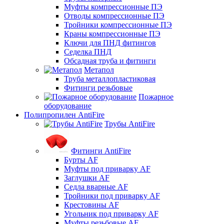
Муфты компрессионные ПЭ
Отводы компрессионные ПЭ
Тройники компрессионные ПЭ
Краны компрессионные ПЭ
Ключи для ПНД фитингов
Седелка ПНД
Обсадная труба и фитинги
Метапол
Труба металлопластиковая
Фитинги резьбовые
Пожарное
оборудование
Полипропилен AntiFire
Трубы AntiFire
Фитинги AntiFire
Бурты AF
Муфты под приварку AF
Заглушки AF
Седла вварные AF
Тройники под приварку AF
Крестовины AF
Угольник под приварку AF
Муфты резьбовые AF