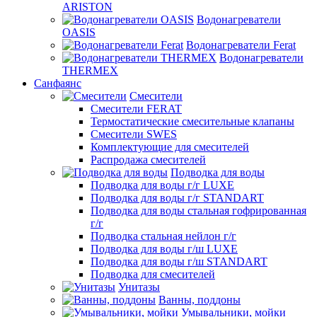
ARISTON
Водонагреватели
OASIS
Водонагреватели Ferat
Водонагреватели
THERMEX
Санфаянс
Смесители
Смесители FERAT
Термостатические смесительные клапаны
Смесители SWES
Комплектующие для смесителей
Распродажа смесителей
Подводка для воды
Подводка для воды г/г LUXE
Подводка для воды г/г STANDART
Подводка для воды стальная гофрированная
г/г
Подводка стальная нейлон г/г
Подводка для воды г/ш LUXE
Подводка для воды г/ш STANDART
Подводка для смесителей
Унитазы
Ванны, поддоны
Умывальники, мойки