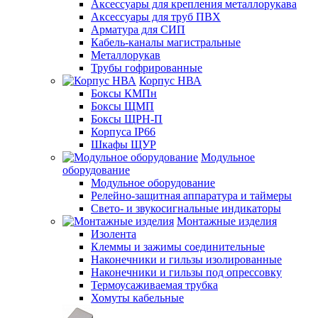
Аксессуары для крепления металлорукава
Аксессуары для труб ПВХ
Арматура для СИП
Кабель-каналы магистральные
Металлорукав
Трубы гофрированные
Корпус НВА
Боксы КМПн
Боксы ЩМП
Боксы ЩРН-П
Корпуса IP66
Шкафы ЩУР
Модульное
оборудование
Модульное оборудование
Релейно-защитная аппаратура и таймеры
Свето- и звукосигнальные индикаторы
Монтажные изделия
Изолента
Клеммы и зажимы соединительные
Наконечники и гильзы изолированные
Наконечники и гильзы под опрессовку
Термоусаживаемая трубка
Хомуты кабельные