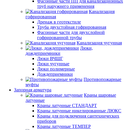
Фасонные части ПП для канализационных
труб наружнего применения
Канализация
гофрированная
Дренаж в геотекстиле
Труба двухстойная гофрированная
Фасонные части для двухслойной
гофрированной трубы
Канализация чугунная
Люки,
дождеприемники
Люки ВЧШГ
Люки чугунные
Люки полимерные
Дождеприемники
Противопожарные
муфты
Запорная арматура
Краны шаровые
латунные
Краны латунные СТАНДАРТ
Краны латунные никелированные ЛЮКС
Краны для подключения сантехнических
приборов
Краны латунные ТЕМПЕР