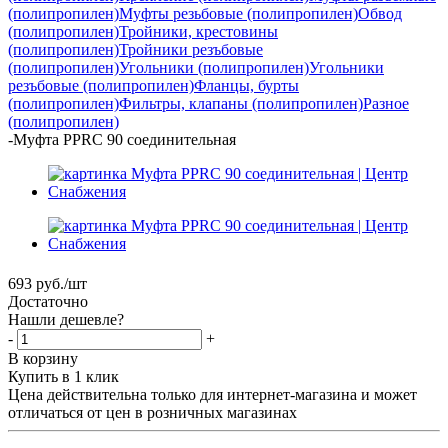
(полипропилен)
Муфты резьбовые (полипропилен)
Обвод
(полипропилен)
Тройники, крестовины
(полипропилен)
Тройники резъбовые
(полипропилен)
Угольники (полипропилен)
Угольники
резъбовые (полипропилен)
Фланцы, бурты
(полипропилен)
Фильтры, клапаны (полипропилен)
Разное
(полипропилен)
-
Муфта PPRC 90 соединительная
693
руб.
/шт
Достаточно
Нашли дешевле?
-
+
В корзину
Купить в 1 клик
Цена действительна только для интернет-магазина и может
отличаться от цен в розничных магазинах