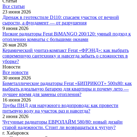
Статьи
Все cтатьи
23 июня 2026
Дренаж в геотекстиле D110: спасаем участок от вечной
сырости, а фундамент — от разрушения
9 июня 2026
Низкие радиаторы Ferat BiMANGO 200/120: умный подход к
отоплению комнаты с большими окнами
26 мая 2026
Керамический унитаз-компакт Ferat «ФРЭНД»: как выбрать
современную сантехнику и навсегда забыть о сложностях в
уборке?
Новости
Все новости
30 июня 2026
Биметаллические радиаторы Ferat «БИПРИКОТ» 500x80: как
выбрать идеальную батарею для квартиры и почему лето —
лучшее время для замены отопления?
16 июня 2026
Трубы ПНД для наружного водопровода: как провести
питьевую воду на участок раз и навсегда?
2 июня 2026
Чугунные радиаторы ЕВРОЛАЙМ 580/80: новый дизайн
старой надежности. Стоит ли возвращаться к чугуну?
г. Хабаровск