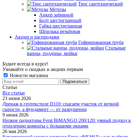
Трос сантехнический
Метизы
Анкер забивной
Болт шестигранный
Гайка шестигранная
Шпилька резьбовая
Акции и распродажи
Гофрированная труба
Стальные
ванны, поддоны, мойки
Будьте всегда в курсе!
Узнавайте о скидках и акциях первым
Новости магазина
Статьи
Все cтатьи
23 июня 2026
Дренаж в геотекстиле D110: спасаем участок от вечной
сырости, а фундамент — от разрушения
9 июня 2026
Низкие радиаторы Ferat BiMANGO 200/120: умный подход к
отоплению комнаты с большими окнами
26 мая 2026
Керамический унитаз-компакт Ferat «ФРЭНД»: как выбрать