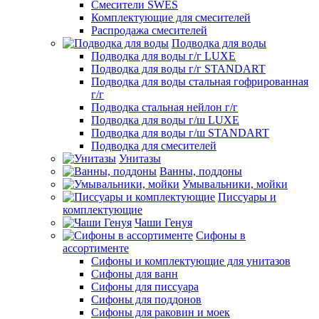
Смесители SWES
Комплектующие для смесителей
Распродажа смесителей
Подводка для воды
Подводка для воды г/г LUXE
Подводка для воды г/г STANDART
Подводка для воды стальная гофрированная
г/г
Подводка стальная нейлон г/г
Подводка для воды г/ш LUXE
Подводка для воды г/ш STANDART
Подводка для смесителей
Унитазы
Ванны, поддоны
Умывальники, мойки
Писсуары и
комплектующие
Чаши Генуя
Сифоны в
ассортименте
Сифоны и комплектующие для унитазов
Сифоны для ванн
Сифоны для писсуара
Сифоны для поддонов
Сифоны для раковин и моек