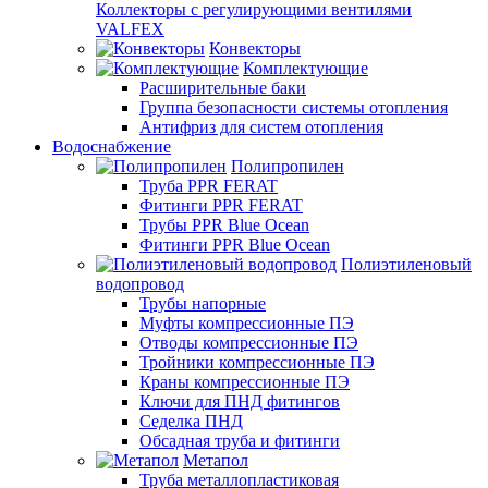
Коллекторы с регулирующими вентилями
VALFEX
Конвекторы
Комплектующие
Расширительные баки
Группа безопасности системы отопления
Антифриз для систем отопления
Водоснабжение
Полипропилен
Труба PPR FERAT
Фитинги PPR FERAT
Трубы PPR Blue Ocean
Фитинги PPR Blue Ocean
Полиэтиленовый
водопровод
Трубы напорные
Муфты компрессионные ПЭ
Отводы компрессионные ПЭ
Тройники компрессионные ПЭ
Краны компрессионные ПЭ
Ключи для ПНД фитингов
Седелка ПНД
Обсадная труба и фитинги
Метапол
Труба металлопластиковая