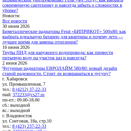
современную сантехнику и навсегда забыть о сложностях в
уборке?
Новости
Все новости
30 июня 2026
Биметаллические радиаторы Ferat «БИПРИКОТ» 500x80: как
выбрать идеальную батарею для квартиры и почему лето —
лучшее время для замены отопления?
16 июня 2026
Трубы ПНД для наружного водопровода: как провести
питьевую воду на участок раз и навсегда?
2 июня 2026
Чугунные радиаторы ЕВРОЛАЙМ 580/80: новый дизайн
старой надежности. Стоит ли возвращаться к чугуну?
г. Хабаровск
ул. Промышленная, 7
тел.:
8 (4212) 37-22-33
mail:
372233@cs27.ru
пн-пт.: 09.00-18.00
сб.: выходной
вс.: выходной
г. Владивосток
ул. Снеговая, 18а, стр.10
тел.:
8 (423) 237-22-33