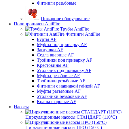
Фитинги резьбовые
Пожарное оборудование
Полипропилен AntiFire
Трубы AntiFire
Фитинги AntiFire
Бурты AF
Муфты под приварку AF
Заглушки AF
Седла вварные AF
Тройники под приварку AF
Крестовины AF
Угольник под приварку AF
Муфты резьбовые AF
Тройники резьбовые AF
Фитинги с накидкой гайкой AF
Муфты разъемные AF
Угольники резьбовые AF
Краны шаровые AF
Насосы
Циркуляционные насосы СТАНДАРТ (110°C)
Циркуляционные насосы ПРО (150°C)