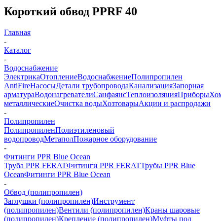
Короткий обвод PPRF 40
Главная
-
Каталог
-
Водоснабжение
Электрика
Отопление
Водоснабжение
Полипропилен
AntiFire
Насосы
Детали трубопровода
Канализация
Запорная
арматура
Водонагреватели
Санфаянс
Теплоизоляция
Приборы
Хо
металлические
Очистка воды
Хозтовары
Акции и распродажи
-
Полипропилен
Полипропилен
Полиэтиленовый
водопровод
Метапол
Пожарное оборудование
-
Фитинги PPR Blue Ocean
Труба PPR FERAT
Фитинги PPR FERAT
Трубы PPR Blue
Ocean
Фитинги PPR Blue Ocean
-
Обвод (полипропилен)
Заглушки (полипропилен)
Инструмент
(полипропилен)
Вентили (полипропилен)
Краны шаровые
(полипропилен)
Крепление (полипропилен)
Муфты под