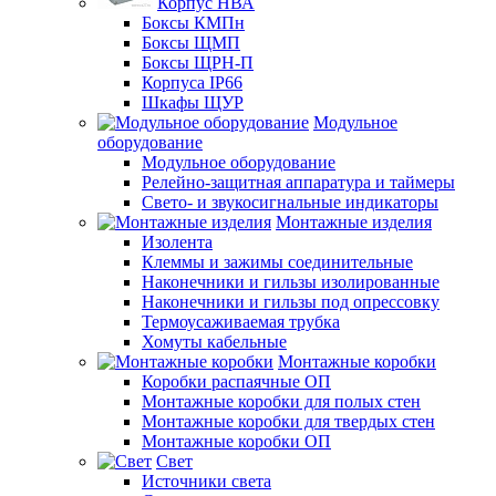
Корпус НВА
Боксы КМПн
Боксы ЩМП
Боксы ЩРН-П
Корпуса IP66
Шкафы ЩУР
Модульное
оборудование
Модульное оборудование
Релейно-защитная аппаратура и таймеры
Свето- и звукосигнальные индикаторы
Монтажные изделия
Изолента
Клеммы и зажимы соединительные
Наконечники и гильзы изолированные
Наконечники и гильзы под опрессовку
Термоусаживаемая трубка
Хомуты кабельные
Монтажные коробки
Коробки распаячные ОП
Монтажные коробки для полых стен
Монтажные коробки для твердых стен
Монтажные коробки ОП
Свет
Источники света