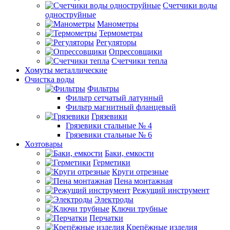
Счетчики воды
одноструйные
Манометры
Термометры
Регуляторы
Опрессовщики
Счетчики тепла
Хомуты металлические
Очистка воды
Фильтры
Фильтр сетчатый латунный
Фильтр магнитный фланцевый
Грязевики
Грязевики стальные № 4
Грязевики стальные № 6
Хозтовары
Баки, емкости
Герметики
Круги отрезные
Пена монтажная
Режущий инструмент
Электроды
Ключи трубные
Перчатки
Крепёжные изделия