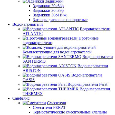
Задвижки
Задвижки 30ч6бр
Задвижки 30ч39р
Задвижки 30с41нж
Затворы дисковые поворотные
Водонагреватели
Водонагреватели
ATLANTIC
Проточные
водонагреватели
Комплектующие для водонагревателей
Водонагреватели
SANTERMO
Водонагреватели
ARISTON
Водонагреватели
OASIS
Водонагреватели Ferat
Водонагреватели
THERMEX
Санфаянс
Смесители
Смесители FERAT
Термостатические смесительные клапаны