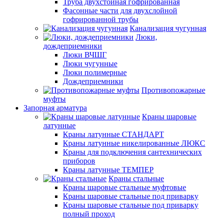
Труба двухстойная гофрированная
Фасонные части для двухслойной
гофрированной трубы
Канализация чугунная
Люки,
дождеприемники
Люки ВЧШГ
Люки чугунные
Люки полимерные
Дождеприемники
Противопожарные
муфты
Запорная арматура
Краны шаровые
латунные
Краны латунные СТАНДАРТ
Краны латунные никелированные ЛЮКС
Краны для подключения сантехнических
приборов
Краны латунные ТЕМПЕР
Краны стальные
Краны шаровые стальные муфтовые
Краны шаровые стальные под приварку
Краны шаровые стальные под приварку
полный проход