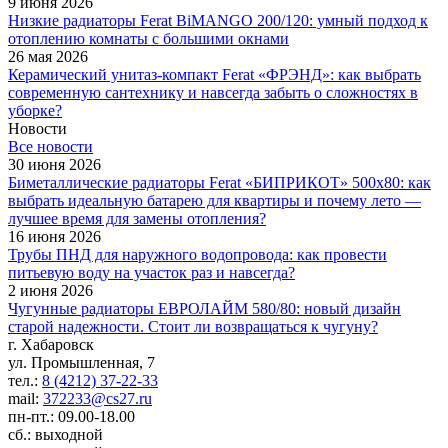
9 июня 2026
Низкие радиаторы Ferat BiMANGO 200/120: умный подход к
отоплению комнаты с большими окнами
26 мая 2026
Керамический унитаз-компакт Ferat «ФРЭНД»: как выбрать
современную сантехнику и навсегда забыть о сложностях в
уборке?
Новости
Все новости
30 июня 2026
Биметаллические радиаторы Ferat «БИПРИКОТ» 500x80: как
выбрать идеальную батарею для квартиры и почему лето —
лучшее время для замены отопления?
16 июня 2026
Трубы ПНД для наружного водопровода: как провести
питьевую воду на участок раз и навсегда?
2 июня 2026
Чугунные радиаторы ЕВРОЛАЙМ 580/80: новый дизайн
старой надежности. Стоит ли возвращаться к чугуну?
г. Хабаровск
ул. Промышленная, 7
тел.:
8 (4212) 37-22-33
mail:
372233@cs27.ru
пн-пт.: 09.00-18.00
сб.: выходной