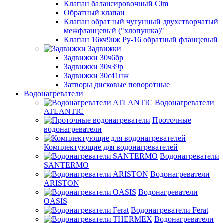
Клапан балансировочный Cim
Обратный клапан
Клапан обратный чугунный двухстворчатый
межфланцевый ("хлопушка)"
Клапан 16кч9нж Ру-16 обратный фланцевый
Задвижки
Задвижки 30ч6бр
Задвижки 30ч39р
Задвижки 30с41нж
Затворы дисковые поворотные
Водонагреватели
Водонагреватели
ATLANTIC
Проточные
водонагреватели
Комплектующие для водонагревателей
Водонагреватели
SANTERMO
Водонагреватели
ARISTON
Водонагреватели
OASIS
Водонагреватели Ferat
Водонагреватели