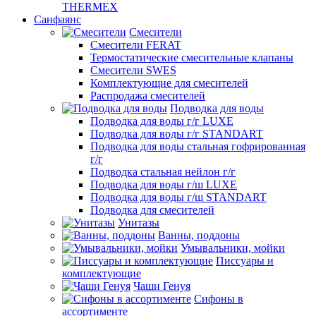
THERMEX
Санфаянс
Смесители
Смесители FERAT
Термостатические смесительные клапаны
Смесители SWES
Комплектующие для смесителей
Распродажа смесителей
Подводка для воды
Подводка для воды г/г LUXE
Подводка для воды г/г STANDART
Подводка для воды стальная гофрированная
г/г
Подводка стальная нейлон г/г
Подводка для воды г/ш LUXE
Подводка для воды г/ш STANDART
Подводка для смесителей
Унитазы
Ванны, поддоны
Умывальники, мойки
Писсуары и
комплектующие
Чаши Генуя
Сифоны в
ассортименте