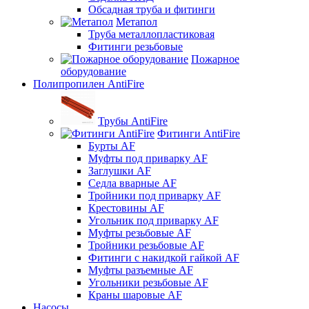
Обсадная труба и фитинги
Метапол
Труба металлопластиковая
Фитинги резьбовые
Пожарное
оборудование
Полипропилен AntiFire
Трубы AntiFire
Фитинги AntiFire
Бурты AF
Муфты под приварку AF
Заглушки AF
Седла вварные AF
Тройники под приварку AF
Крестовины AF
Угольник под приварку AF
Муфты резьбовые AF
Тройники резьбовые AF
Фитинги с накидкой гайкой AF
Муфты разъемные AF
Угольники резьбовые AF
Краны шаровые AF
Насосы