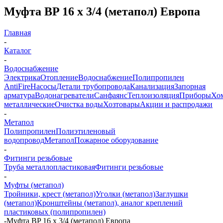
Муфта BP 16 х 3/4 (метапол) Европа
Главная
-
Каталог
-
Водоснабжение
Электрика
Отопление
Водоснабжение
Полипропилен
AntiFire
Насосы
Детали трубопровода
Канализация
Запорная
арматура
Водонагреватели
Санфаянс
Теплоизоляция
Приборы
Хо
металлические
Очистка воды
Хозтовары
Акции и распродажи
-
Метапол
Полипропилен
Полиэтиленовый
водопровод
Метапол
Пожарное оборудование
-
Фитинги резьбовые
Труба металлопластиковая
Фитинги резьбовые
-
Муфты (метапол)
Тройники, крест (метапол)
Уголки (метапол)
Заглушки
(метапол)
Кронштейны (метапол), аналог креплений
пластиковых (полипропилен)
-
Муфта BP 16 х 3/4 (метапол) Европа