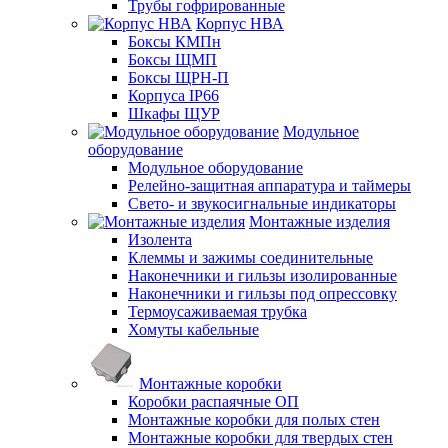
Трубы гофрированные
Корпус НВА
Боксы КМПн
Боксы ЩМП
Боксы ЩРН-П
Корпуса IP66
Шкафы ЩУР
Модульное
оборудование
Модульное оборудование
Релейно-защитная аппаратура и таймеры
Свето- и звукосигнальные индикаторы
Монтажные изделия
Изолента
Клеммы и зажимы соединительные
Наконечники и гильзы изолированные
Наконечники и гильзы под опрессовку
Термоусаживаемая трубка
Хомуты кабельные
Монтажные коробки
Коробки распаячные ОП
Монтажные коробки для полых стен
Монтажные коробки для твердых стен