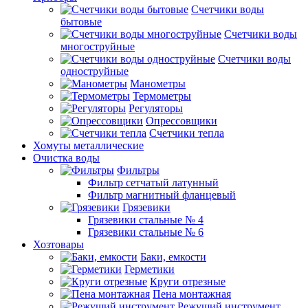
Счетчики воды
бытовые
Счетчики воды
многоструйные
Счетчики воды
одноструйные
Манометры
Термометры
Регуляторы
Опрессовщики
Счетчики тепла
Хомуты металлические
Очистка воды
Фильтры
Фильтр сетчатый латунный
Фильтр магнитный фланцевый
Грязевики
Грязевики стальные № 4
Грязевики стальные № 6
Хозтовары
Баки, емкости
Герметики
Круги отрезные
Пена монтажная
Режущий инструмент