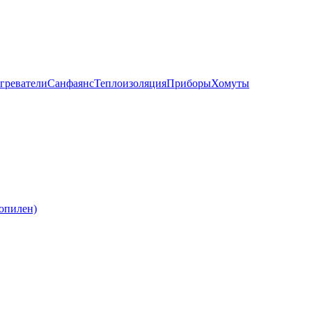
греватели
Санфаянс
Теплоизоляция
Приборы
Хомуты
опилен)