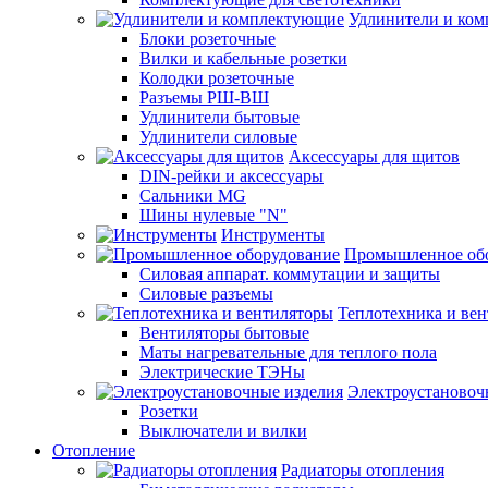
Удлинители и ко
Блоки розеточные
Вилки и кабельные розетки
Колодки розеточные
Разъемы РШ-ВШ
Удлинители бытовые
Удлинители силовые
Аксессуары для щитов
DIN-рейки и аксессуары
Сальники MG
Шины нулевые "N"
Инструменты
Промышленное об
Силовая аппарат. коммутации и защиты
Силовые разъемы
Теплотехника и ве
Вентиляторы бытовые
Маты нагревательные для теплого пола
Электрические ТЭНы
Электроустановоч
Розетки
Выключатели и вилки
Отопление
Радиаторы отопления