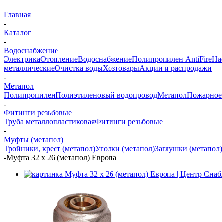
Главная
-
Каталог
-
Водоснабжение
Электрика
Отопление
Водоснабжение
Полипропилен AntiFire
На
металлические
Очистка воды
Хозтовары
Акции и распродажи
-
Метапол
Полипропилен
Полиэтиленовый водопровод
Метапол
Пожарное
-
Фитинги резьбовые
Труба металлопластиковая
Фитинги резьбовые
-
Муфты (метапол)
Тройники, крест (метапол)
Уголки (метапол)
Заглушки (метапол)
-
Муфта 32 х 26 (метапол) Европа