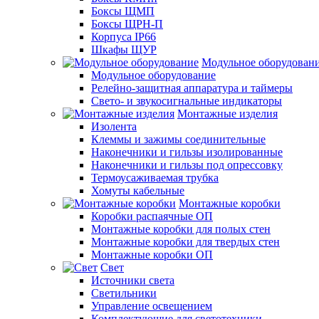
Боксы ЩМП
Боксы ЩРН-П
Корпуса IP66
Шкафы ЩУР
Модульное оборудован
Модульное оборудование
Релейно-защитная аппаратура и таймеры
Свето- и звукосигнальные индикаторы
Монтажные изделия
Изолента
Клеммы и зажимы соединительные
Наконечники и гильзы изолированные
Наконечники и гильзы под опрессовку
Термоусаживаемая трубка
Хомуты кабельные
Монтажные коробки
Коробки распаячные ОП
Монтажные коробки для полых стен
Монтажные коробки для твердых стен
Монтажные коробки ОП
Свет
Источники света
Светильники
Управление освещением
Комплектующие для светотехники