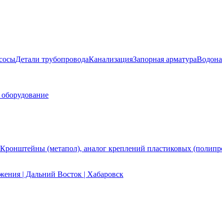
сосы
Детали трубопровода
Канализация
Запорная арматура
Водона
 оборудование
Кронштейны (метапол), аналог креплений пластиковых (полипр