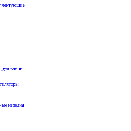
мплектующие
орудование
нтиляторы
ные изделия