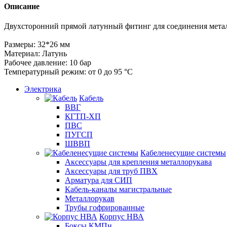
Описание
Двухсторонний прямой латунный фитинг для соединения метал
Размеры: 32*26 мм
Материал: Латунь
Рабочее давление: 10 бар
Температурный режим: от 0 до 95 °С
Электрика
Кабель
ВВГ
КГТП-ХП
ПВС
ПУГСП
ШВВП
Кабеленесущие системы
Аксессуары для крепления металлорукава
Аксессуары для труб ПВХ
Арматура для СИП
Кабель-каналы магистральные
Металлорукав
Трубы гофрированные
Корпус НВА
Боксы КМПн