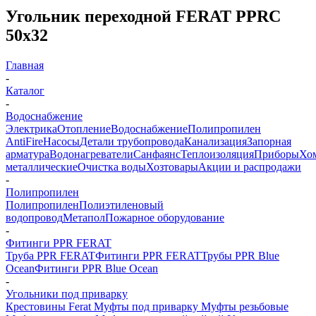
Угольник переходной FERAT PPRC
50x32
Главная
-
Каталог
-
Водоснабжение
Электрика
Отопление
Водоснабжение
Полипропилен
AntiFire
Насосы
Детали трубопровода
Канализация
Запорная
арматура
Водонагреватели
Санфаянс
Теплоизоляция
Приборы
Хо
металлические
Очистка воды
Хозтовары
Акции и распродажи
-
Полипропилен
Полипропилен
Полиэтиленовый
водопровод
Метапол
Пожарное оборудование
-
Фитинги PPR FERAT
Труба PPR FERAT
Фитинги PPR FERAT
Трубы PPR Blue
Ocean
Фитинги PPR Blue Ocean
-
Угольники под приварку
Крестовины Ferat
Муфты под приварку
Муфты резьбовые