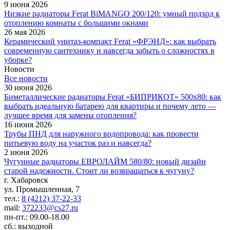
9 июня 2026
Низкие радиаторы Ferat BiMANGO 200/120: умный подход к
отоплению комнаты с большими окнами
26 мая 2026
Керамический унитаз-компакт Ferat «ФРЭНД»: как выбрать
современную сантехнику и навсегда забыть о сложностях в
уборке?
Новости
Все новости
30 июня 2026
Биметаллические радиаторы Ferat «БИПРИКОТ» 500x80: как
выбрать идеальную батарею для квартиры и почему лето —
лучшее время для замены отопления?
16 июня 2026
Трубы ПНД для наружного водопровода: как провести
питьевую воду на участок раз и навсегда?
2 июня 2026
Чугунные радиаторы ЕВРОЛАЙМ 580/80: новый дизайн
старой надежности. Стоит ли возвращаться к чугуну?
г. Хабаровск
ул. Промышленная, 7
тел.:
8 (4212) 37-22-33
mail:
372233@cs27.ru
пн-пт.: 09.00-18.00
сб.: выходной