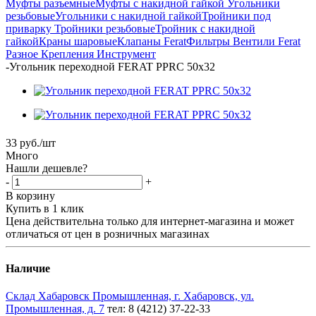
Муфты разъемные
Муфты с накидной гайкой
Угольники
резьбовые
Угольники с накидной гайкой
Тройники под
приварку
Тройники резьбовые
Тройник с накидной
гайкой
Краны шаровые
Клапаны Ferat
Фильтры
Вентили Ferat
Разное
Крепления
Инструмент
-
Угольник переходной FERAT PPRC 50x32
33
руб.
/шт
Много
Нашли дешевле?
-
+
В корзину
Купить в 1 клик
Цена действительна только для интернет-магазина и может
отличаться от цен в розничных магазинах
Наличие
Склад Хабаровск Промышленная, г. Хабаровск, ул.
Промышленная, д. 7
тел: 8 (4212) 37-22-33