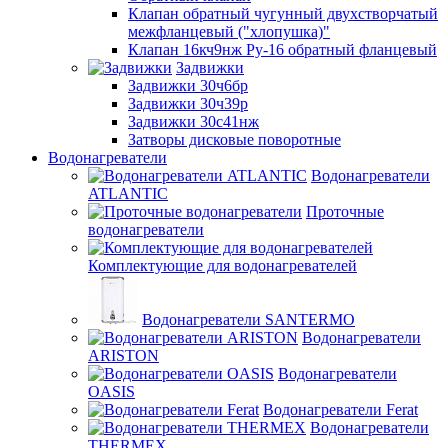
Клапан обратный чугунный двухстворчатый
межфланцевый ("хлопушка)"
Клапан 16кч9нж Ру-16 обратный фланцевый
Задвижки
Задвижки 30ч6бр
Задвижки 30ч39р
Задвижки 30с41нж
Затворы дисковые поворотные
Водонагреватели
Водонагреватели
ATLANTIC
Проточные
водонагреватели
Комплектующие для водонагревателей
Водонагреватели SANTERMO
Водонагреватели
ARISTON
Водонагреватели
OASIS
Водонагреватели Ferat
Водонагреватели
THERMEX