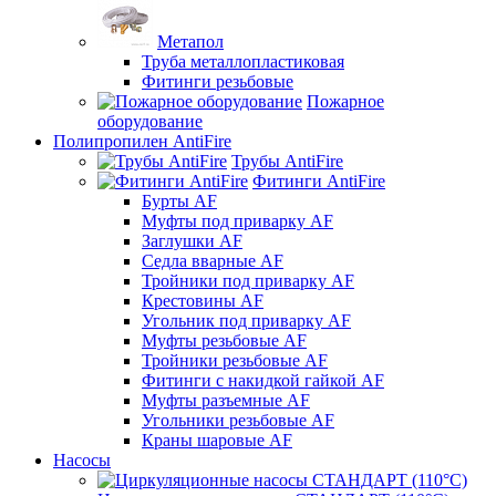
Метапол
Труба металлопластиковая
Фитинги резьбовые
Пожарное
оборудование
Полипропилен AntiFire
Трубы AntiFire
Фитинги AntiFire
Бурты AF
Муфты под приварку AF
Заглушки AF
Седла вварные AF
Тройники под приварку AF
Крестовины AF
Угольник под приварку AF
Муфты резьбовые AF
Тройники резьбовые AF
Фитинги с накидкой гайкой AF
Муфты разъемные AF
Угольники резьбовые AF
Краны шаровые AF
Насосы