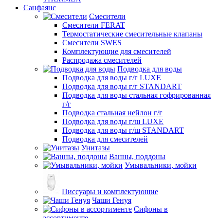
Санфаянс
Смесители
Смесители FERAT
Термостатические смесительные клапаны
Смесители SWES
Комплектующие для смесителей
Распродажа смесителей
Подводка для воды
Подводка для воды г/г LUXE
Подводка для воды г/г STANDART
Подводка для воды стальная гофрированная
г/г
Подводка стальная нейлон г/г
Подводка для воды г/ш LUXE
Подводка для воды г/ш STANDART
Подводка для смесителей
Унитазы
Ванны, поддоны
Умывальники, мойки
Писсуары и комплектующие
Чаши Генуя
Сифоны в
ассортименте