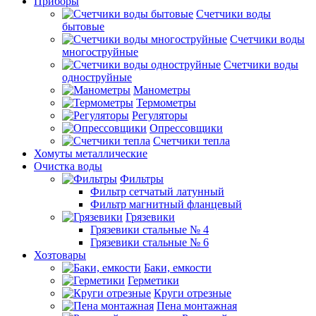
Приборы
Счетчики воды
бытовые
Счетчики воды
многоструйные
Счетчики воды
одноструйные
Манометры
Термометры
Регуляторы
Опрессовщики
Счетчики тепла
Хомуты металлические
Очистка воды
Фильтры
Фильтр сетчатый латунный
Фильтр магнитный фланцевый
Грязевики
Грязевики стальные № 4
Грязевики стальные № 6
Хозтовары
Баки, емкости
Герметики
Круги отрезные
Пена монтажная