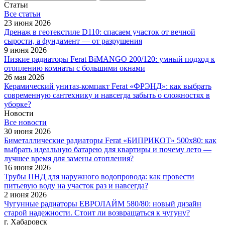
Статьи
Все cтатьи
23 июня 2026
Дренаж в геотекстиле D110: спасаем участок от вечной
сырости, а фундамент — от разрушения
9 июня 2026
Низкие радиаторы Ferat BiMANGO 200/120: умный подход к
отоплению комнаты с большими окнами
26 мая 2026
Керамический унитаз-компакт Ferat «ФРЭНД»: как выбрать
современную сантехнику и навсегда забыть о сложностях в
уборке?
Новости
Все новости
30 июня 2026
Биметаллические радиаторы Ferat «БИПРИКОТ» 500x80: как
выбрать идеальную батарею для квартиры и почему лето —
лучшее время для замены отопления?
16 июня 2026
Трубы ПНД для наружного водопровода: как провести
питьевую воду на участок раз и навсегда?
2 июня 2026
Чугунные радиаторы ЕВРОЛАЙМ 580/80: новый дизайн
старой надежности. Стоит ли возвращаться к чугуну?
г. Хабаровск