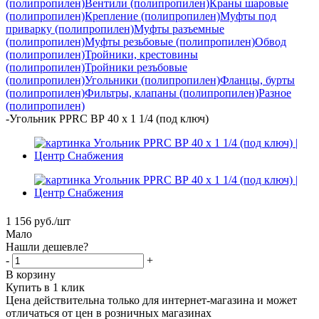
(полипропилен)
Вентили (полипропилен)
Краны шаровые
(полипропилен)
Крепление (полипропилен)
Муфты под
приварку (полипропилен)
Муфты разъемные
(полипропилен)
Муфты резьбовые (полипропилен)
Обвод
(полипропилен)
Тройники, крестовины
(полипропилен)
Тройники резъбовые
(полипропилен)
Угольники (полипропилен)
Фланцы, бурты
(полипропилен)
Фильтры, клапаны (полипропилен)
Разное
(полипропилен)
-
Угольник PPRС ВР 40 x 1 1/4 (под ключ)
1 156
руб.
/шт
Мало
Нашли дешевле?
-
+
В корзину
Купить в 1 клик
Цена действительна только для интернет-магазина и может
отличаться от цен в розничных магазинах