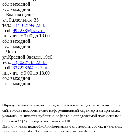
сб.: выходной
вс.: выходной
г. Благовещенск
ул. Раздольная, 33
тел.:
8 (4162) 99-22-33
mail:
992233@cs27.ru
пн. - пт.: с 9.00 до 18.00
сб.: выходной
вс.: выходной
г. Чита
ул.Красной Звезды, 19с6
тел.:
8 (3022) 37-22-33
mail:
3372233@cs27.ru
пн. - пт.: с 9.00 до 18.00
сб.: выходной
вс.: выходной
Обращаем ваше внимание на то, что вся информация на этом интернет-
сайте носит исключительно информационный характер и ни при каких
условиях не является публичной офертой, определяемой положениями
Статьи 437 (2) Гражданского кодекса РФ.
Для получения подробной информации о стоимости, сроках и условиях
поставки просьба обращаться по указанным телефонам.