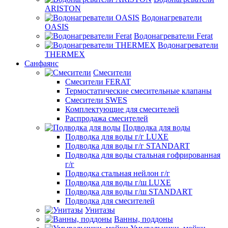
ARISTON
Водонагреватели
OASIS
Водонагреватели Ferat
Водонагреватели
THERMEX
Санфаянс
Смесители
Смесители FERAT
Термостатические смесительные клапаны
Смесители SWES
Комплектующие для смесителей
Распродажа смесителей
Подводка для воды
Подводка для воды г/г LUXE
Подводка для воды г/г STANDART
Подводка для воды стальная гофрированная
г/г
Подводка стальная нейлон г/г
Подводка для воды г/ш LUXE
Подводка для воды г/ш STANDART
Подводка для смесителей
Унитазы
Ванны, поддоны