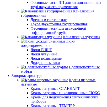
Фасонные части ПП для канализационных
труб наружнего применения
Канализация
гофрированная
Дренаж в геотекстиле
Труба двухстойная гофрированная
Фасонные части для двухслойной
гофрированной трубы
Канализация чугунная
Люки,
дождеприемники
Люки ВЧШГ
Люки чугунные
Люки полимерные
Дождеприемники
Противопожарные
муфты
Запорная арматура
Краны шаровые
латунные
Краны латунные СТАНДАРТ
Краны латунные никелированные ЛЮКС
Краны для подключения сантехнических
приборов
Краны латунные ТЕМПЕР