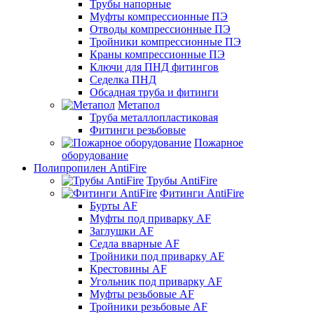
Трубы напорные
Муфты компрессионные ПЭ
Отводы компрессионные ПЭ
Тройники компрессионные ПЭ
Краны компрессионные ПЭ
Ключи для ПНД фитингов
Седелка ПНД
Обсадная труба и фитинги
Метапол
Труба металлопластиковая
Фитинги резьбовые
Пожарное
оборудование
Полипропилен AntiFire
Трубы AntiFire
Фитинги AntiFire
Бурты AF
Муфты под приварку AF
Заглушки AF
Седла вварные AF
Тройники под приварку AF
Крестовины AF
Угольник под приварку AF
Муфты резьбовые AF
Тройники резьбовые AF