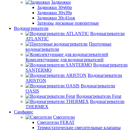
Задвижки
Задвижки 30ч6бр
Задвижки 30ч39р
Задвижки 30с41нж
Затворы дисковые поворотные
Водонагреватели
Водонагреватели
ATLANTIC
Проточные
водонагреватели
Комплектующие для водонагревателей
Водонагреватели
SANTERMO
Водонагреватели
ARISTON
Водонагреватели
OASIS
Водонагреватели Ferat
Водонагреватели
THERMEX
Санфаянс
Смесители
Смесители FERAT
Термостатические смесительные клапаны