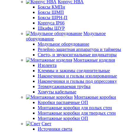
Корпус НВА
Боксы КМПн
Боксы ЩМП
Боксы ЩРН-П
Корпуса IP66
Шкафы ЩУР
Модульное
оборудование
Модульное оборудование
Релейно-защитная аппаратура и таймеры
Свето- и звукосигнальные индикаторы
Монтажные изделия
Изолента
Клеммы и зажимы соединительные
Наконечники и гильзы изолированные
Наконечники и гильзы под опрессовку
Термоусаживаемая трубка
Хомуты кабельные
Монтажные коробки
Коробки распаячные ОП
Монтажные коробки для полых стен
Монтажные коробки для твердых стен
Монтажные коробки ОП
Свет
Источники света