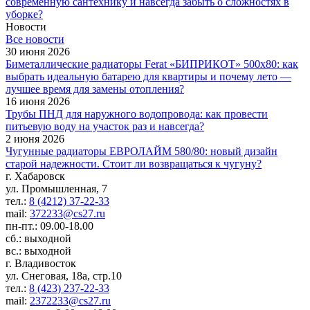
современную сантехнику и навсегда забыть о сложностях в
уборке?
Новости
Все новости
30 июня 2026
Биметаллические радиаторы Ferat «БИПРИКОТ» 500x80: как
выбрать идеальную батарею для квартиры и почему лето —
лучшее время для замены отопления?
16 июня 2026
Трубы ПНД для наружного водопровода: как провести
питьевую воду на участок раз и навсегда?
2 июня 2026
Чугунные радиаторы ЕВРОЛАЙМ 580/80: новый дизайн
старой надежности. Стоит ли возвращаться к чугуну?
г. Хабаровск
ул. Промышленная, 7
тел.:
8 (4212) 37-22-33
mail:
372233@cs27.ru
пн-пт.: 09.00-18.00
сб.: выходной
вс.: выходной
г. Владивосток
ул. Снеговая, 18а, стр.10
тел.:
8 (423) 237-22-33
mail:
2372233@cs27.ru