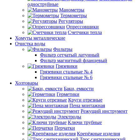
одноструйные
Манометры
Термометры
Регуляторы
Опрессовщики
Счетчики тепла
Хомуты металлические
Очистка воды
Фильтры
Фильтр сетчатый латунный
Фильтр магнитный фланцевый
Грязевики
Грязевики стальные № 4
Грязевики стальные № 6
Хозтовары
Баки, емкости
Герметики
Круги отрезные
Пена монтажная
Режущий инструмент
Электроды
Ключи трубные
Перчатки
Крепёжные изделия
Трос сантехнический