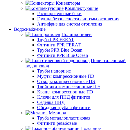
Конвекторы
Комплектующие
Расширительные баки
Группа безопасности системы отопления
Антифриз для систем отопления
Водоснабжение
Полипропилен
Труба PPR FERAT
Фитинги PPR FERAT
Трубы PPR Blue Ocean
Фитинги PPR Blue Ocean
Полиэтиленовый
водопровод
Трубы напорные
Муфты компрессионные ПЭ
Отводы компрессионные ПЭ
Тройники компрессионные ПЭ
Краны компрессионные ПЭ
Ключи для ПНД фитингов
Седелка ПНД
Обсадная труба и фитинги
Метапол
Труба металлопластиковая
Фитинги резьбовые
Пожарное