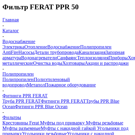
Фильтр FERAT PPR 50
Главная
-
Каталог
-
Водоснабжение
Электрика
Отопление
Водоснабжение
Полипропилен
AntiFire
Насосы
Детали трубопровода
Канализация
Запорная
арматура
Водонагреватели
Санфаянс
Теплоизоляция
Приборы
Хо
металлические
Очистка воды
Хозтовары
Акции и распродажи
-
Полипропилен
Полипропилен
Полиэтиленовый
водопровод
Метапол
Пожарное оборудование
-
Фитинги PPR FERAT
Труба PPR FERAT
Фитинги PPR FERAT
Трубы PPR Blue
Ocean
Фитинги PPR Blue Ocean
-
Фильтры
Крестовины Ferat
Муфты под приварку
Муфты резьбовые
Муфты разъемные
Муфты с накидной гайкой
Угольники под
приварку
Угольники резьбовые
Угольники с накидной