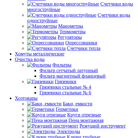
Счетчики воды
многоструйные
Счетчики воды
одноструйные
Манометры
Термометры
Регуляторы
Опрессовщики
Счетчики тепла
Хомуты металлические
Очистка воды
Фильтры
Фильтр сетчатый латунный
Фильтр магнитный фланцевый
Грязевики
Грязевики стальные № 4
Грязевики стальные № 6
Хозтовары
Баки, емкости
Герметики
Круги отрезные
Пена монтажная
Режущий инструмент
Электроды
Ключи трубные