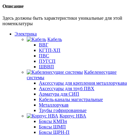
Описание
Здесь должны быть характеристики уникальные для этой
номенклатуры
Электрика
Кабель
ВВГ
КГТП-ХП
ПВС
ПУГСП
ШВВП
Кабеленесущие
системы
Аксессуары для крепления металлорукава
Аксессуары для труб ПВХ
Арматура для СИП
Кабель-каналы магистральные
Металлорукав
Трубы гофрированные
Корпус НВА
Боксы КМПн
Боксы ЩМП
Боксы ЩРН-П