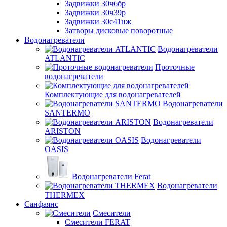
Задвижки 30ч6бр
Задвижки 30ч39р
Задвижки 30с41нж
Затворы дисковые поворотные
Водонагреватели
Водонагреватели
ATLANTIC
Проточные
водонагреватели
Комплектующие для водонагревателей
Водонагреватели
SANTERMO
Водонагреватели
ARISTON
Водонагреватели
OASIS
Водонагреватели Ferat
Водонагреватели
THERMEX
Санфаянс
Смесители
Смесители FERAT