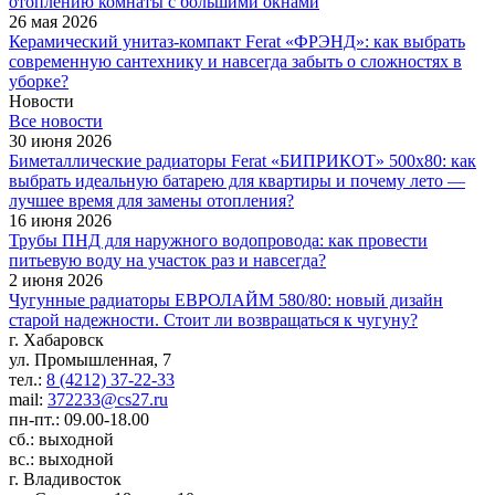
отоплению комнаты с большими окнами
26 мая 2026
Керамический унитаз-компакт Ferat «ФРЭНД»: как выбрать
современную сантехнику и навсегда забыть о сложностях в
уборке?
Новости
Все новости
30 июня 2026
Биметаллические радиаторы Ferat «БИПРИКОТ» 500x80: как
выбрать идеальную батарею для квартиры и почему лето —
лучшее время для замены отопления?
16 июня 2026
Трубы ПНД для наружного водопровода: как провести
питьевую воду на участок раз и навсегда?
2 июня 2026
Чугунные радиаторы ЕВРОЛАЙМ 580/80: новый дизайн
старой надежности. Стоит ли возвращаться к чугуну?
г. Хабаровск
ул. Промышленная, 7
тел.:
8 (4212) 37-22-33
mail:
372233@cs27.ru
пн-пт.: 09.00-18.00
сб.: выходной
вс.: выходной
г. Владивосток