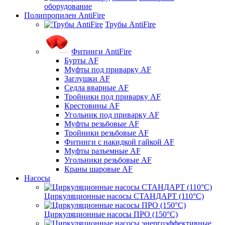
оборудование
Полипропилен AntiFire
Трубы AntiFire
Фитинги AntiFire
Бурты AF
Муфты под приварку AF
Заглушки AF
Седла вварные AF
Тройники под приварку AF
Крестовины AF
Угольник под приварку AF
Муфты резьбовые AF
Тройники резьбовые AF
Фитинги с накидкой гайкой AF
Муфты разъемные AF
Угольники резьбовые AF
Краны шаровые AF
Насосы
Циркуляционные насосы СТАНДАРТ (110°C)
Циркуляционные насосы ПРО (150°C)