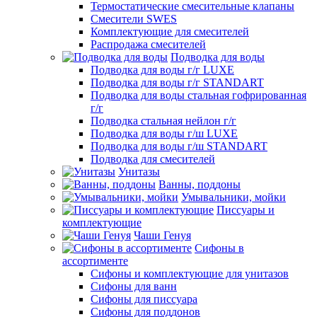
Термостатические смесительные клапаны
Смесители SWES
Комплектующие для смесителей
Распродажа смесителей
Подводка для воды
Подводка для воды г/г LUXE
Подводка для воды г/г STANDART
Подводка для воды стальная гофрированная
г/г
Подводка стальная нейлон г/г
Подводка для воды г/ш LUXE
Подводка для воды г/ш STANDART
Подводка для смесителей
Унитазы
Ванны, поддоны
Умывальники, мойки
Писсуары и
комплектующие
Чаши Генуя
Сифоны в
ассортименте
Сифоны и комплектующие для унитазов
Сифоны для ванн
Сифоны для писсуара
Сифоны для поддонов