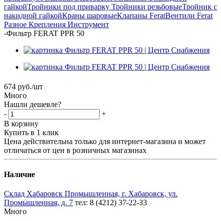
гайкой
Тройники под приварку
Тройники резьбовые
Тройник с
накидной гайкой
Краны шаровые
Клапаны Ferat
Вентили Ferat
Разное
Крепления
Инструмент
-
Фильтр FERAT PPR 50
674
руб.
/шт
Много
Нашли дешевле?
-
+
В корзину
Купить в 1 клик
Цена действительна только для интернет-магазина и может
отличаться от цен в розничных магазинах
Наличие
Склад Хабаровск Промышленная, г. Хабаровск, ул.
Промышленная, д. 7
тел: 8 (4212) 37-22-33
Много