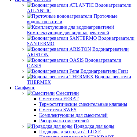
Водонагреватели
ATLANTIC
Проточные
водонагреватели
Комплектующие для водонагревателей
Водонагреватели
SANTERMO
Водонагреватели
ARISTON
Водонагреватели
OASIS
Водонагреватели Ferat
Водонагреватели
THERMEX
Санфаянс
Смесители
Смесители FERAT
Термостатические смесительные клапаны
Смесители SWES
Комплектующие для смесителей
Распродажа смесителей
Подводка для воды
Подводка для воды г/г LUXE