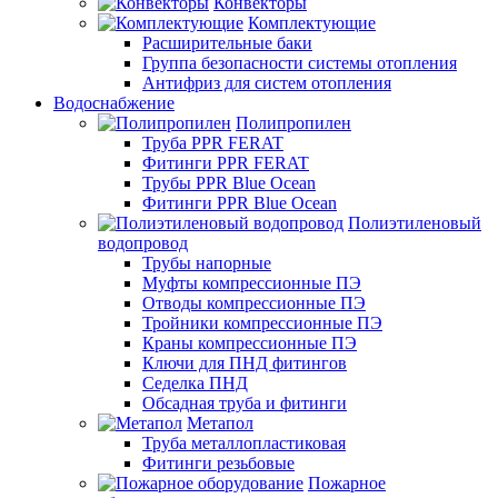
Конвекторы
Комплектующие
Расширительные баки
Группа безопасности системы отопления
Антифриз для систем отопления
Водоснабжение
Полипропилен
Труба PPR FERAT
Фитинги PPR FERAT
Трубы PPR Blue Ocean
Фитинги PPR Blue Ocean
Полиэтиленовый
водопровод
Трубы напорные
Муфты компрессионные ПЭ
Отводы компрессионные ПЭ
Тройники компрессионные ПЭ
Краны компрессионные ПЭ
Ключи для ПНД фитингов
Седелка ПНД
Обсадная труба и фитинги
Метапол
Труба металлопластиковая
Фитинги резьбовые
Пожарное