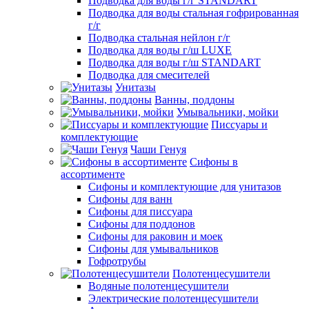
Подводка для воды г/г STANDART
Подводка для воды стальная гофрированная
г/г
Подводка стальная нейлон г/г
Подводка для воды г/ш LUXE
Подводка для воды г/ш STANDART
Подводка для смесителей
Унитазы
Ванны, поддоны
Умывальники, мойки
Писсуары и
комплектующие
Чаши Генуя
Сифоны в
ассортименте
Сифоны и комплектующие для унитазов
Сифоны для ванн
Сифоны для писсуара
Сифоны для поддонов
Сифоны для раковин и моек
Сифоны для умывальников
Гофротрубы
Полотенцесушители
Водяные полотенцесушители
Электрические полотенцесушители