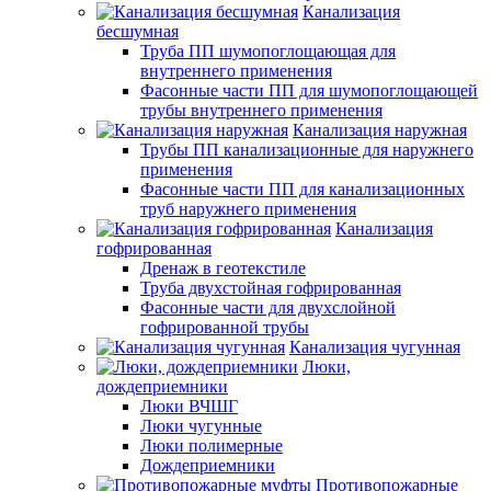
Канализация
бесшумная
Труба ПП шумопоглощающая для
внутреннего применения
Фасонные части ПП для шумопоглощающей
трубы внутреннего применения
Канализация наружная
Трубы ПП канализационные для наружнего
применения
Фасонные части ПП для канализационных
труб наружнего применения
Канализация
гофрированная
Дренаж в геотекстиле
Труба двухстойная гофрированная
Фасонные части для двухслойной
гофрированной трубы
Канализация чугунная
Люки,
дождеприемники
Люки ВЧШГ
Люки чугунные
Люки полимерные
Дождеприемники
Противопожарные