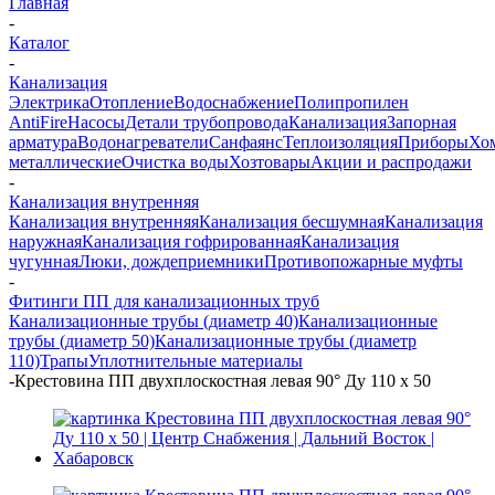
Главная
-
Каталог
-
Канализация
Электрика
Отопление
Водоснабжение
Полипропилен
AntiFire
Насосы
Детали трубопровода
Канализация
Запорная
арматура
Водонагреватели
Санфаянс
Теплоизоляция
Приборы
Хо
металлические
Очистка воды
Хозтовары
Акции и распродажи
-
Канализация внутренняя
Канализация внутренняя
Канализация бесшумная
Канализация
наружная
Канализация гофрированная
Канализация
чугунная
Люки, дождеприемники
Противопожарные муфты
-
Фитинги ПП для канализационных труб
Канализационные трубы (диаметр 40)
Канализационные
трубы (диаметр 50)
Канализационные трубы (диаметр
110)
Трапы
Уплотнительные материалы
-
Крестовина ПП двухплоскостная левая 90° Ду 110 х 50