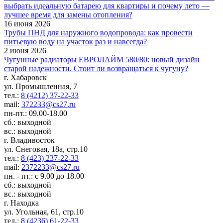
выбрать идеальную батарею для квартиры и почему лето —
лучшее время для замены отопления?
16 июня 2026
Трубы ПНД для наружного водопровода: как провести
питьевую воду на участок раз и навсегда?
2 июня 2026
Чугунные радиаторы ЕВРОЛАЙМ 580/80: новый дизайн
старой надежности. Стоит ли возвращаться к чугуну?
г. Хабаровск
ул. Промышленная, 7
тел.:
8 (4212) 37-22-33
mail:
372233@cs27.ru
пн-пт.: 09.00-18.00
сб.: выходной
вс.: выходной
г. Владивосток
ул. Снеговая, 18а, стр.10
тел.:
8 (423) 237-22-33
mail:
2372233@cs27.ru
пн. - пт.: с 9.00 до 18.00
сб.: выходной
вс.: выходной
г. Находка
ул. Угольная, 61, стр.10
тел.:
8 (4236) 61-22-33