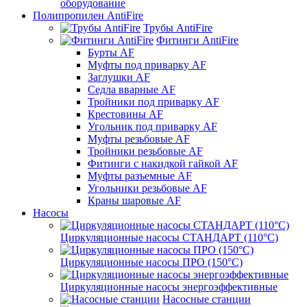
оборудование
Полипропилен AntiFire
Трубы AntiFire
Фитинги AntiFire
Бурты AF
Муфты под приварку AF
Заглушки AF
Седла вварные AF
Тройники под приварку AF
Крестовины AF
Угольник под приварку AF
Муфты резьбовые AF
Тройники резьбовые AF
Фитинги с накидкой гайкой AF
Муфты разъемные AF
Угольники резьбовые AF
Краны шаровые AF
Насосы
Циркуляционные насосы СТАНДАРТ (110°C)
Циркуляционные насосы ПРО (150°C)
Циркуляционные насосы энергоэффективные
Насосные станции