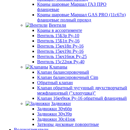
Краны шаровые Маршал ГАЗ ПРО
фланцевые
Краны шаровые Маршал GAS PRO (11с67п)
фланцевые полный проход
Вентили
Краны в ассортименте
Вентиль 15Б3р Ру-10
Вентиль 15Б1п Ру-16
Вентиль 15кч18п Ру-16
Вентиль 15кч19п Ру-16
Вентиль 15кч16нж Ру-25
Вентиль 15с22нж Ру-40
Клапаны
Клапан балансировочный
Клапан балансировочный Cim
Обратный клапан
Клапан обратный чугунный двухстворчатый
межфланцевый ("хлопушка)"
Клапан 16кч9нж Ру-16 обратный фланцевый
Задвижки
Задвижки 30ч6бр
Задвижки 30ч39р
Задвижки 30с41нж
Затворы дисковые поворотные
Водонагреватели