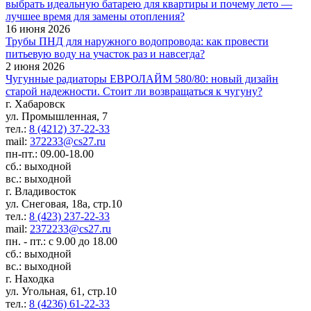
выбрать идеальную батарею для квартиры и почему лето —
лучшее время для замены отопления?
16 июня 2026
Трубы ПНД для наружного водопровода: как провести
питьевую воду на участок раз и навсегда?
2 июня 2026
Чугунные радиаторы ЕВРОЛАЙМ 580/80: новый дизайн
старой надежности. Стоит ли возвращаться к чугуну?
г. Хабаровск
ул. Промышленная, 7
тел.:
8 (4212) 37-22-33
mail:
372233@cs27.ru
пн-пт.: 09.00-18.00
сб.: выходной
вс.: выходной
г. Владивосток
ул. Снеговая, 18а, стр.10
тел.:
8 (423) 237-22-33
mail:
2372233@cs27.ru
пн. - пт.: с 9.00 до 18.00
сб.: выходной
вс.: выходной
г. Находка
ул. Угольная, 61, стр.10
тел.:
8 (4236) 61-22-33