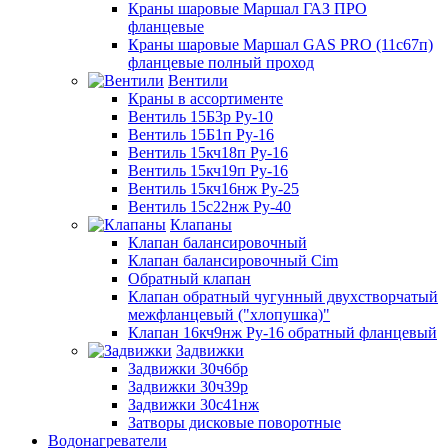
Краны шаровые Маршал ГАЗ ПРО
фланцевые
Краны шаровые Маршал GAS PRO (11с67п)
фланцевые полный проход
Вентили
Краны в ассортименте
Вентиль 15Б3р Ру-10
Вентиль 15Б1п Ру-16
Вентиль 15кч18п Ру-16
Вентиль 15кч19п Ру-16
Вентиль 15кч16нж Ру-25
Вентиль 15с22нж Ру-40
Клапаны
Клапан балансировочный
Клапан балансировочный Cim
Обратный клапан
Клапан обратный чугунный двухстворчатый
межфланцевый ("хлопушка)"
Клапан 16кч9нж Ру-16 обратный фланцевый
Задвижки
Задвижки 30ч6бр
Задвижки 30ч39р
Задвижки 30с41нж
Затворы дисковые поворотные
Водонагреватели