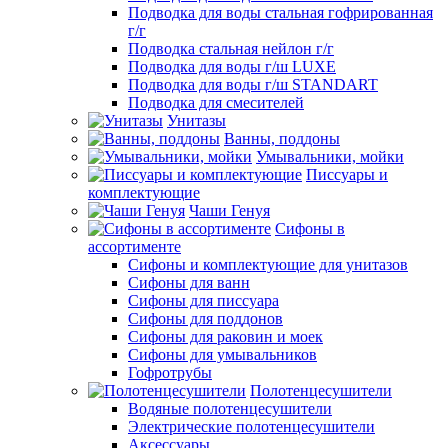
Подводка для воды стальная гофрированная
г/г
Подводка стальная нейлон г/г
Подводка для воды г/ш LUXE
Подводка для воды г/ш STANDART
Подводка для смесителей
Унитазы
Ванны, поддоны
Умывальники, мойки
Писсуары и
комплектующие
Чаши Генуя
Сифоны в
ассортименте
Сифоны и комплектующие для унитазов
Сифоны для ванн
Сифоны для писсуара
Сифоны для поддонов
Сифоны для раковин и моек
Сифоны для умывальников
Гофротрубы
Полотенцесушители
Водяные полотенцесушители
Электрические полотенцесушители
Аксессуары