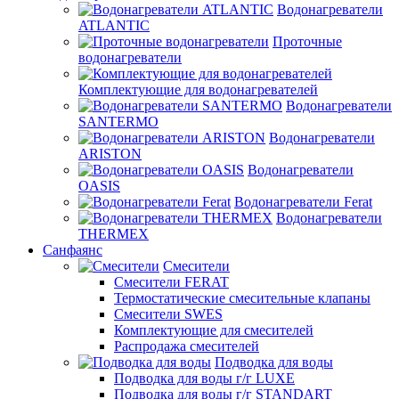
Водонагреватели
ATLANTIC
Проточные
водонагреватели
Комплектующие для водонагревателей
Водонагреватели
SANTERMO
Водонагреватели
ARISTON
Водонагреватели
OASIS
Водонагреватели Ferat
Водонагреватели
THERMEX
Санфаянс
Смесители
Смесители FERAT
Термостатические смесительные клапаны
Смесители SWES
Комплектующие для смесителей
Распродажа смесителей
Подводка для воды
Подводка для воды г/г LUXE
Подводка для воды г/г STANDART