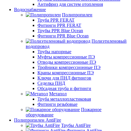
Антифриз для систем отопления
Водоснабжение
Полипропилен
Труба PPR FERAT
Фитинги PPR FERAT
Трубы PPR Blue Ocean
Фитинги PPR Blue Ocean
Полиэтиленовый
водопровод
Трубы напорные
Муфты компрессионные ПЭ
Отводы компрессионные ПЭ
Тройники компрессионные ПЭ
Краны компрессионные ПЭ
Ключи для ПНД фитингов
Седелка ПНД
Обсадная труба и фитинги
Метапол
Труба металлопластиковая
Фитинги резьбовые
Пожарное
оборудование
Полипропилен AntiFire
Трубы AntiFire
Фитинги AntiFire