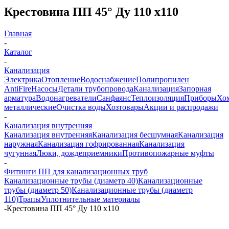
Крестовина ПП 45° Ду 110 х110
Главная
-
Каталог
-
Канализация
Электрика
Отопление
Водоснабжение
Полипропилен
AntiFire
Насосы
Детали трубопровода
Канализация
Запорная
арматура
Водонагреватели
Санфаянс
Теплоизоляция
Приборы
Хо
металлические
Очистка воды
Хозтовары
Акции и распродажи
-
Канализация внутренняя
Канализация внутренняя
Канализация бесшумная
Канализация
наружная
Канализация гофрированная
Канализация
чугунная
Люки, дождеприемники
Противопожарные муфты
-
Фитинги ПП для канализационных труб
Канализационные трубы (диаметр 40)
Канализационные
трубы (диаметр 50)
Канализационные трубы (диаметр
110)
Трапы
Уплотнительные материалы
-
Крестовина ПП 45° Ду 110 х110