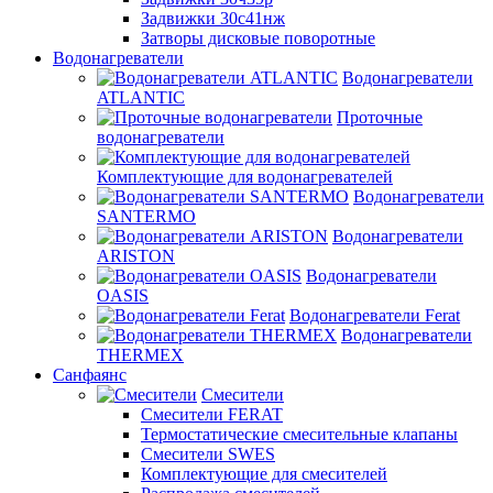
Задвижки 30с41нж
Затворы дисковые поворотные
Водонагреватели
Водонагреватели
ATLANTIC
Проточные
водонагреватели
Комплектующие для водонагревателей
Водонагреватели
SANTERMO
Водонагреватели
ARISTON
Водонагреватели
OASIS
Водонагреватели Ferat
Водонагреватели
THERMEX
Санфаянс
Смесители
Смесители FERAT
Термостатические смесительные клапаны
Смесители SWES
Комплектующие для смесителей