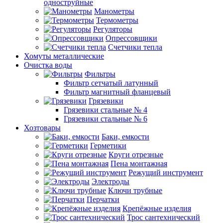
одноструйные
Манометры
Термометры
Регуляторы
Опрессовщики
Счетчики тепла
Хомуты металлические
Очистка воды
Фильтры
Фильтр сетчатый латунный
Фильтр магнитный фланцевый
Грязевики
Грязевики стальные № 4
Грязевики стальные № 6
Хозтовары
Баки, емкости
Герметики
Круги отрезные
Пена монтажная
Режущий инструмент
Электроды
Ключи трубные
Перчатки
Крепёжные изделия
Трос сантехнический