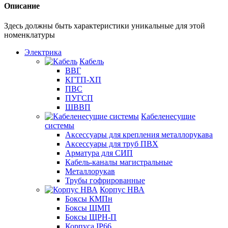
Описание
Здесь должны быть характеристики уникальные для этой
номенклатуры
Электрика
Кабель
ВВГ
КГТП-ХП
ПВС
ПУГСП
ШВВП
Кабеленесущие
системы
Аксессуары для крепления металлорукава
Аксессуары для труб ПВХ
Арматура для СИП
Кабель-каналы магистральные
Металлорукав
Трубы гофрированные
Корпус НВА
Боксы КМПн
Боксы ЩМП
Боксы ЩРН-П
Корпуса IP66