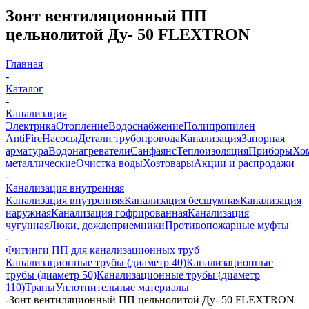
Зонт вентиляционный ПП
цельнолитой Ду- 50 FLEXTRON
Главная
-
Каталог
-
Канализация
Электрика
Отопление
Водоснабжение
Полипропилен
AntiFire
Насосы
Детали трубопровода
Канализация
Запорная
арматура
Водонагреватели
Санфаянс
Теплоизоляция
Приборы
Хо
металлические
Очистка воды
Хозтовары
Акции и распродажи
-
Канализация внутренняя
Канализация внутренняя
Канализация бесшумная
Канализация
наружная
Канализация гофрированная
Канализация
чугунная
Люки, дождеприемники
Противопожарные муфты
-
Фитинги ПП для канализационных труб
Канализационные трубы (диаметр 40)
Канализационные
трубы (диаметр 50)
Канализационные трубы (диаметр
110)
Трапы
Уплотнительные материалы
-
Зонт вентиляционный ПП цельнолитой Ду- 50 FLEXTRON