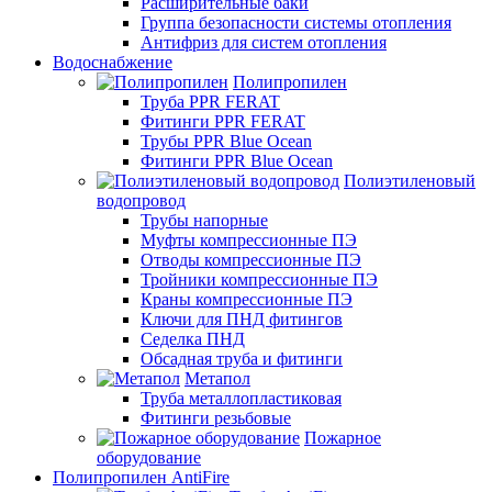
Расширительные баки
Группа безопасности системы отопления
Антифриз для систем отопления
Водоснабжение
Полипропилен
Труба PPR FERAT
Фитинги PPR FERAT
Трубы PPR Blue Ocean
Фитинги PPR Blue Ocean
Полиэтиленовый
водопровод
Трубы напорные
Муфты компрессионные ПЭ
Отводы компрессионные ПЭ
Тройники компрессионные ПЭ
Краны компрессионные ПЭ
Ключи для ПНД фитингов
Седелка ПНД
Обсадная труба и фитинги
Метапол
Труба металлопластиковая
Фитинги резьбовые
Пожарное
оборудование
Полипропилен AntiFire