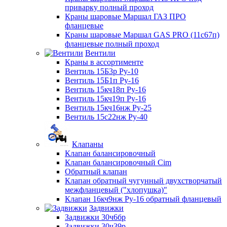
приварку полный проход
Краны шаровые Маршал ГАЗ ПРО
фланцевые
Краны шаровые Маршал GAS PRO (11с67п)
фланцевые полный проход
Вентили
Краны в ассортименте
Вентиль 15Б3р Ру-10
Вентиль 15Б1п Ру-16
Вентиль 15кч18п Ру-16
Вентиль 15кч19п Ру-16
Вентиль 15кч16нж Ру-25
Вентиль 15с22нж Ру-40
Клапаны
Клапан балансировочный
Клапан балансировочный Cim
Обратный клапан
Клапан обратный чугунный двухстворчатый
межфланцевый ("хлопушка)"
Клапан 16кч9нж Ру-16 обратный фланцевый
Задвижки
Задвижки 30ч6бр
Задвижки 30ч39р