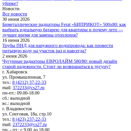
уборке?
Новости
Все новости
30 июня 2026
Биметаллические радиаторы Ferat «БИПРИКОТ» 500x80: как
выбрать идеальную батарею для квартиры и почему лето —
лучшее время для замены отопления?
16 июня 2026
Трубы ПНД для наружного водопровода: как провести
питьевую воду на участок раз и навсегда?
2 июня 2026
Чугунные радиаторы ЕВРОЛАЙМ 580/80: новый дизайн
старой надежности. Стоит ли возвращаться к чугуну?
г. Хабаровск
ул. Промышленная, 7
тел.:
8 (4212) 37-22-33
mail:
372233@cs27.ru
пн-пт.: 09.00-18.00
сб.: выходной
вс.: выходной
г. Владивосток
ул. Снеговая, 18а, стр.10
тел.:
8 (423) 237-22-33
mail:
2372233@cs27.ru
пн. - пт.: с 9.00 до 18.00