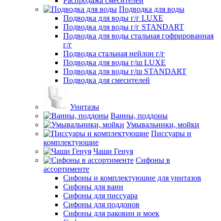
Распродажа смесителей
Подводка для воды
Подводка для воды г/г LUXE
Подводка для воды г/г STANDART
Подводка для воды стальная гофрированная
г/г
Подводка стальная нейлон г/г
Подводка для воды г/ш LUXE
Подводка для воды г/ш STANDART
Подводка для смесителей
Унитазы
Ванны, поддоны
Умывальники, мойки
Писсуары и
комплектующие
Чаши Генуя
Сифоны в
ассортименте
Сифоны и комплектующие для унитазов
Сифоны для ванн
Сифоны для писсуара
Сифоны для поддонов
Сифоны для раковин и моек