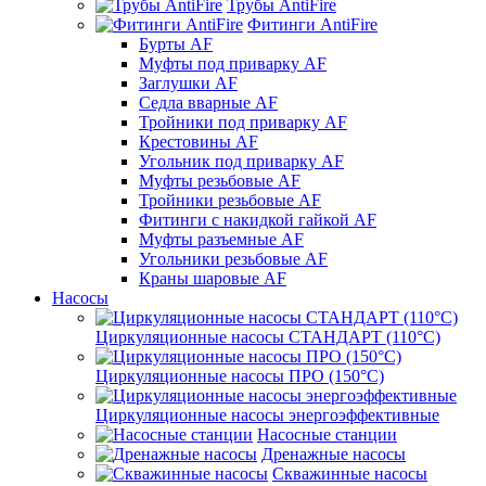
Трубы AntiFire
Фитинги AntiFire
Бурты AF
Муфты под приварку AF
Заглушки AF
Седла вварные AF
Тройники под приварку AF
Крестовины AF
Угольник под приварку AF
Муфты резьбовые AF
Тройники резьбовые AF
Фитинги с накидкой гайкой AF
Муфты разъемные AF
Угольники резьбовые AF
Краны шаровые AF
Насосы
Циркуляционные насосы СТАНДАРТ (110°C)
Циркуляционные насосы ПРО (150°C)
Циркуляционные насосы энергоэффективные
Насосные станции
Дренажные насосы
Скважинные насосы