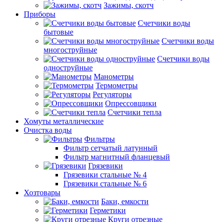
Зажимы, скотч
Приборы
Счетчики воды
бытовые
Счетчики воды
многоструйные
Счетчики воды
одноструйные
Манометры
Термометры
Регуляторы
Опрессовщики
Счетчики тепла
Хомуты металлические
Очистка воды
Фильтры
Фильтр сетчатый латунный
Фильтр магнитный фланцевый
Грязевики
Грязевики стальные № 4
Грязевики стальные № 6
Хозтовары
Баки, емкости
Герметики
Круги отрезные