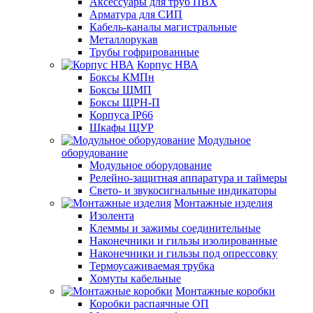
Аксессуары для труб ПВХ
Арматура для СИП
Кабель-каналы магистральные
Металлорукав
Трубы гофрированные
Корпус НВА
Боксы КМПн
Боксы ЩМП
Боксы ЩРН-П
Корпуса IP66
Шкафы ЩУР
Модульное
оборудование
Модульное оборудование
Релейно-защитная аппаратура и таймеры
Свето- и звукосигнальные индикаторы
Монтажные изделия
Изолента
Клеммы и зажимы соединительные
Наконечники и гильзы изолированные
Наконечники и гильзы под опрессовку
Термоусаживаемая трубка
Хомуты кабельные
Монтажные коробки
Коробки распаячные ОП