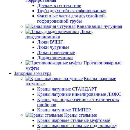
гофрированная
Дренаж в геотекстиле
Труба двухстойная гофрированная
Фасонные части для двухслойной
гофрированной трубы
Канализация чугунная
Люки,
дождеприемники
Люки ВЧШГ
Люки чугунные
Люки полимерные
Дождеприемники
Противопожарные
муфты
Запорная арматура
Краны шаровые
латунные
Краны латунные СТАНДАРТ
Краны латунные никелированные ЛЮКС
Краны для подключения сантехнических
приборов
Краны латунные ТЕМПЕР
Краны стальные
Краны шаровые стальные муфтовые
Краны шаровые стальные под приварку