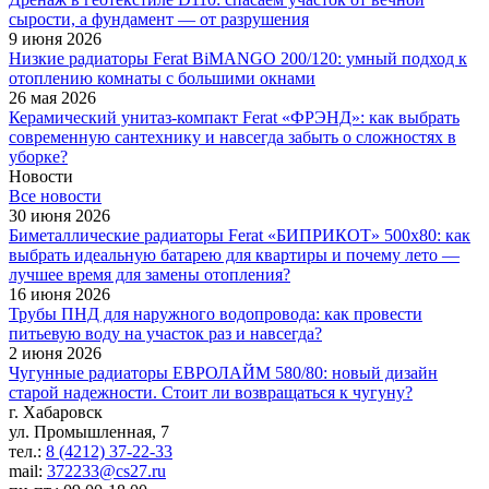
сырости, а фундамент — от разрушения
9 июня 2026
Низкие радиаторы Ferat BiMANGO 200/120: умный подход к
отоплению комнаты с большими окнами
26 мая 2026
Керамический унитаз-компакт Ferat «ФРЭНД»: как выбрать
современную сантехнику и навсегда забыть о сложностях в
уборке?
Новости
Все новости
30 июня 2026
Биметаллические радиаторы Ferat «БИПРИКОТ» 500x80: как
выбрать идеальную батарею для квартиры и почему лето —
лучшее время для замены отопления?
16 июня 2026
Трубы ПНД для наружного водопровода: как провести
питьевую воду на участок раз и навсегда?
2 июня 2026
Чугунные радиаторы ЕВРОЛАЙМ 580/80: новый дизайн
старой надежности. Стоит ли возвращаться к чугуну?
г. Хабаровск
ул. Промышленная, 7
тел.:
8 (4212) 37-22-33
mail:
372233@cs27.ru