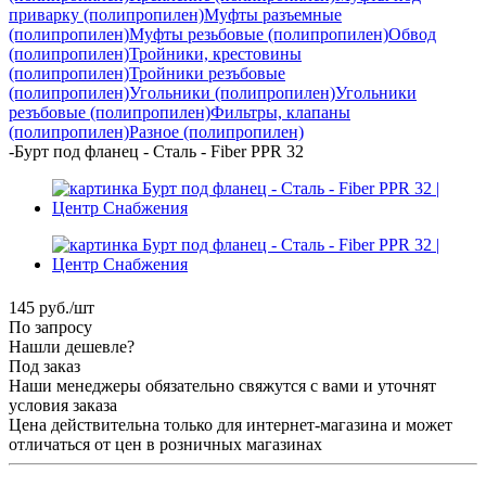
приварку (полипропилен)
Муфты разъемные
(полипропилен)
Муфты резьбовые (полипропилен)
Обвод
(полипропилен)
Тройники, крестовины
(полипропилен)
Тройники резъбовые
(полипропилен)
Угольники (полипропилен)
Угольники
резъбовые (полипропилен)
Фильтры, клапаны
(полипропилен)
Разное (полипропилен)
-
Бурт под фланец - Сталь - Fiber PPR 32
145
руб.
/шт
По запросу
Нашли дешевле?
Под заказ
Наши менеджеры обязательно свяжутся с вами и уточнят
условия заказа
Цена действительна только для интернет-магазина и может
отличаться от цен в розничных магазинах