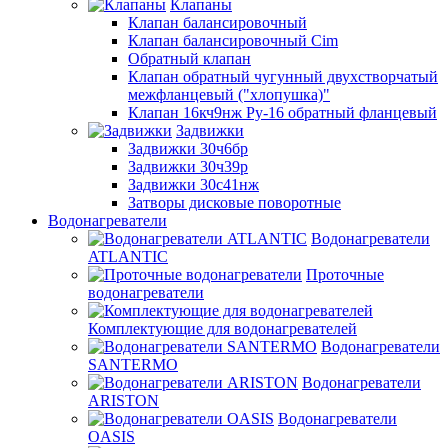
Клапаны
Клапан балансировочный
Клапан балансировочный Cim
Обратный клапан
Клапан обратный чугунный двухстворчатый
межфланцевый ("хлопушка)"
Клапан 16кч9нж Ру-16 обратный фланцевый
Задвижки
Задвижки 30ч6бр
Задвижки 30ч39р
Задвижки 30с41нж
Затворы дисковые поворотные
Водонагреватели
Водонагреватели
ATLANTIC
Проточные
водонагреватели
Комплектующие для водонагревателей
Водонагреватели
SANTERMO
Водонагреватели
ARISTON
Водонагреватели
OASIS