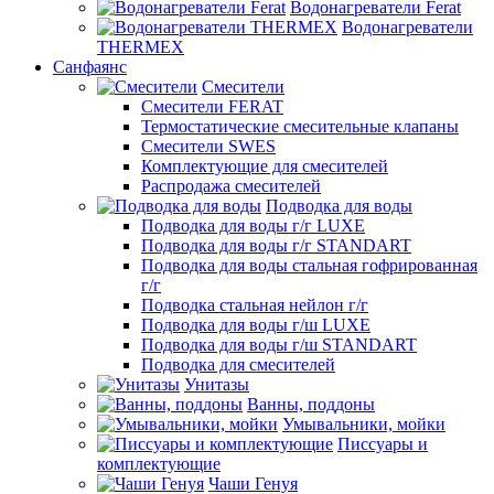
Водонагреватели Ferat
Водонагреватели
THERMEX
Санфаянс
Смесители
Смесители FERAT
Термостатические смесительные клапаны
Смесители SWES
Комплектующие для смесителей
Распродажа смесителей
Подводка для воды
Подводка для воды г/г LUXE
Подводка для воды г/г STANDART
Подводка для воды стальная гофрированная
г/г
Подводка стальная нейлон г/г
Подводка для воды г/ш LUXE
Подводка для воды г/ш STANDART
Подводка для смесителей
Унитазы
Ванны, поддоны
Умывальники, мойки
Писсуары и
комплектующие
Чаши Генуя