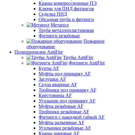
Краны компрессионные ПЭ
Ключи для ПНД фитингов
Седелка ПНД
Обсадная труба и фитинги
Метапол
Труба металлопластиковая
Фитинги резьбовые
Пожарное
оборудование
Полипропилен AntiFire
Трубы AntiFire
Фитинги AntiFire
Бурты AF
Муфты под приварку AF
Заглушки AF
Седла вварные AF
Тройники под приварку AF
Крестовины AF
Угольник под приварку AF
Муфты резьбовые AF
Тройники резьбовые AF
Фитинги с накидкой гайкой AF
Муфты разъемные AF
Угольники резьбовые AF
Краны шаровые AF