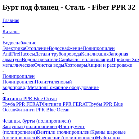
Бурт под фланец - Сталь - Fiber PPR 32
Главная
-
Каталог
-
Водоснабжение
Электрика
Отопление
Водоснабжение
Полипропилен
AntiFire
Насосы
Детали трубопровода
Канализация
Запорная
арматура
Водонагреватели
Санфаянс
Теплоизоляция
Приборы
Хо
металлические
Очистка воды
Хозтовары
Акции и распродажи
-
Полипропилен
Полипропилен
Полиэтиленовый
водопровод
Метапол
Пожарное оборудование
-
Фитинги PPR Blue Ocean
Труба PPR FERAT
Фитинги PPR FERAT
Трубы PPR Blue
Ocean
Фитинги PPR Blue Ocean
-
Фланцы, бурты (полипропилен)
Заглушки (полипропилен)
Инструмент
(полипропилен)
Вентили (полипропилен)
Краны шаровые
(полипропилен)
Крепление (полипропилен)
Муфты под