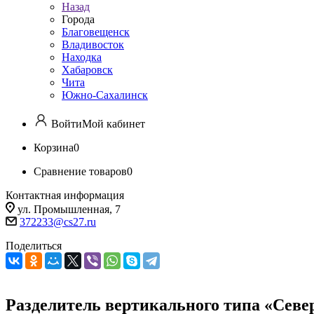
Назад
Города
Благовещенск
Владивосток
Находка
Хабаровск
Чита
Южно-Сахалинск
Войти
Мой кабинет
Корзина
0
Сравнение товаров
0
Контактная информация
ул. Промышленная, 7
372233@cs27.ru
Поделиться
Разделитель вертикального типа «Севе