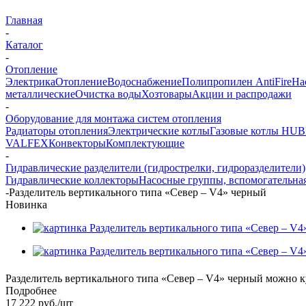
Главная
-
Каталог
-
Отопление
Электрика
Отопление
Водоснабжение
Полипропилен AntiFire
На
металлические
Очистка воды
Хозтовары
Акции и распродажи
-
Оборудование для монтажа систем отопления
Радиаторы отопления
Электрические котлы
Газовые котлы HU
VALFEX
Конвекторы
Комплектующие
-
Гидравлические разделители (гидрострелки, гидроразделители)
Гидравлические коллекторы
Насосные группы, вспомогательная
-
Разделитель вертикального типа «Север – V4» черный
Новинка
Разделитель вертикального типа «Север – V4» черный можно ку
Подробнее
17 222
руб.
/шт