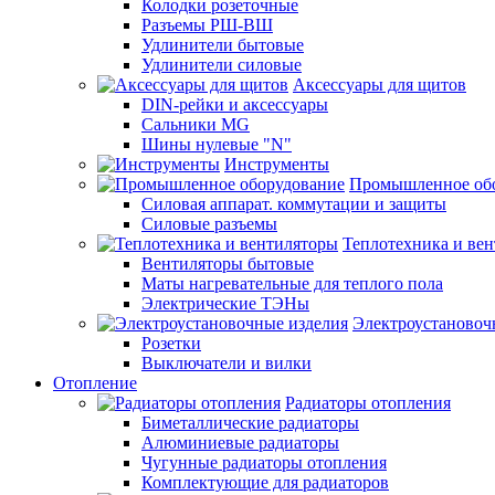
Колодки розеточные
Разъемы РШ-ВШ
Удлинители бытовые
Удлинители силовые
Аксессуары для щитов
DIN-рейки и аксессуары
Сальники MG
Шины нулевые "N"
Инструменты
Промышленное об
Силовая аппарат. коммутации и защиты
Силовые разъемы
Теплотехника и ве
Вентиляторы бытовые
Маты нагревательные для теплого пола
Электрические ТЭНы
Электроустановоч
Розетки
Выключатели и вилки
Отопление
Радиаторы отопления
Биметаллические радиаторы
Алюминиевые радиаторы
Чугунные радиаторы отопления
Комплектующие для радиаторов