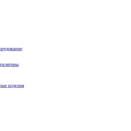
орудование
нтиляторы
ные изделия