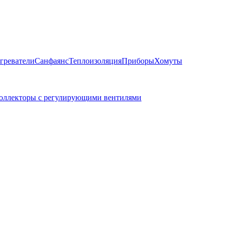
греватели
Санфаянс
Теплоизоляция
Приборы
Хомуты
оллекторы с регулирующими вентилями