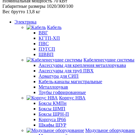
Номинальная мощность 70 кВт
Габаритные размеры 1020/300/100
Вес брутто 13,8 кг
Электрика
Кабель
ВВГ
КГТП-ХП
ПВС
ПУГСП
ШВВП
Кабеленесущие системы
Аксессуары для крепления металлорукава
Аксессуары для труб ПВХ
Арматура для СИП
Кабель-каналы магистральные
Металлорукав
Трубы гофрированные
Корпус НВА
Боксы КМПн
Боксы ЩМП
Боксы ЩРН-П
Корпуса IP66
Шкафы ЩУР
Модульное оборудован