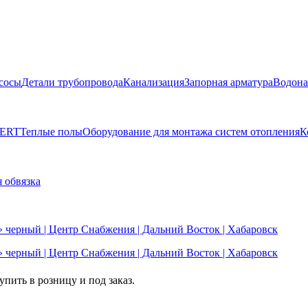
сосы
Детали трубопровода
Канализация
Запорная арматура
Водона
BERT
Теплые полы
Оборудование для монтажа систем отопления
К
 обвязка
пить в розницу и под заказ.