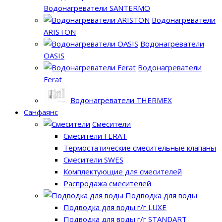
Водонагреватели SANTERMO
Водонагреватели
ARISTON
Водонагреватели
OASIS
Водонагреватели
Ferat
Водонагреватели THERMEX
Санфаянс
Смесители
Смесители FERAT
Термостатические смесительные клапаны
Смесители SWES
Комплектующие для смесителей
Распродажа смесителей
Подводка для воды
Подводка для воды г/г LUXE
Подводка для воды г/г STANDART