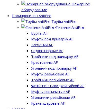
Пожарное
оборудование
Полипропилен AntiFire
Трубы AntiFire
Фитинги AntiFire
Бурты AF
Муфты под приварку AF
Заглушки AF
Седла вварные AF
Тройники под приварку AF
Крестовины AF
Угольник под приварку AF
Муфты резьбовые AF
Тройники резьбовые AF
Фитинги с накидкой гайкой AF
Муфты разъемные AF
Угольники резьбовые AF
Краны шаровые AF
Насосы