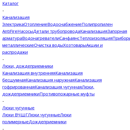
Каталог
-
Канализация
Электрика
Отопление
Водоснабжение
Полипропилен
AntiFire
Насосы
Детали трубопровода
Канализация
Запорная
арматура
Водонагреватели
Санфаянс
Теплоизоляция
Прибор
металлические
Очистка воды
Хозтовары
Акции и
распродажи
-
Люки, дождеприемники
Канализация внутренняя
Канализация
бесшумная
Канализация наружная
Канализация
гофрированная
Канализация чугунная
Люки,
дождеприемники
Противопожарные муфты
-
Люки чугунные
Люки ВЧШГ
Люки чугунные
Люки
полимерные
Дождеприемники
-