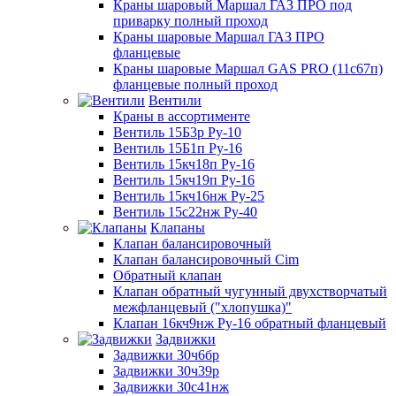
Краны шаровый Маршал ГАЗ ПРО под
приварку полный проход
Краны шаровые Маршал ГАЗ ПРО
фланцевые
Краны шаровые Маршал GAS PRO (11с67п)
фланцевые полный проход
Вентили
Краны в ассортименте
Вентиль 15Б3р Ру-10
Вентиль 15Б1п Ру-16
Вентиль 15кч18п Ру-16
Вентиль 15кч19п Ру-16
Вентиль 15кч16нж Ру-25
Вентиль 15с22нж Ру-40
Клапаны
Клапан балансировочный
Клапан балансировочный Cim
Обратный клапан
Клапан обратный чугунный двухстворчатый
межфланцевый ("хлопушка)"
Клапан 16кч9нж Ру-16 обратный фланцевый
Задвижки
Задвижки 30ч6бр
Задвижки 30ч39р
Задвижки 30с41нж