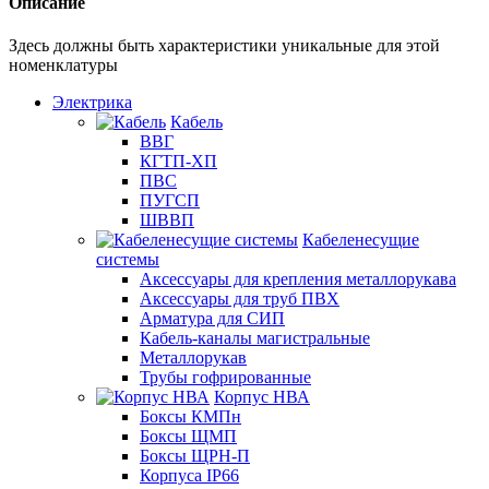
Описание
Здесь должны быть характеристики уникальные для этой
номенклатуры
Электрика
Кабель
ВВГ
КГТП-ХП
ПВС
ПУГСП
ШВВП
Кабеленесущие
системы
Аксессуары для крепления металлорукава
Аксессуары для труб ПВХ
Арматура для СИП
Кабель-каналы магистральные
Металлорукав
Трубы гофрированные
Корпус НВА
Боксы КМПн
Боксы ЩМП
Боксы ЩРН-П
Корпуса IP66