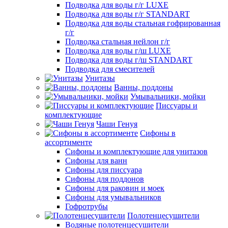
Подводка для воды г/г LUXE
Подводка для воды г/г STANDART
Подводка для воды стальная гофрированная
г/г
Подводка стальная нейлон г/г
Подводка для воды г/ш LUXE
Подводка для воды г/ш STANDART
Подводка для смесителей
Унитазы
Ванны, поддоны
Умывальники, мойки
Писсуары и
комплектующие
Чаши Генуя
Сифоны в
ассортименте
Сифоны и комплектующие для унитазов
Сифоны для ванн
Сифоны для писсуара
Сифоны для поддонов
Сифоны для раковин и моек
Сифоны для умывальников
Гофротрубы
Полотенцесушители
Водяные полотенцесушители