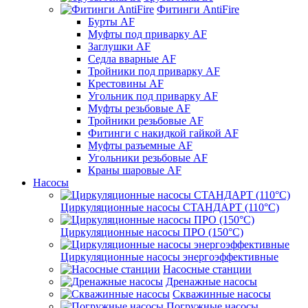
Фитинги AntiFire
Бурты AF
Муфты под приварку AF
Заглушки AF
Седла вварные AF
Тройники под приварку AF
Крестовины AF
Угольник под приварку AF
Муфты резьбовые AF
Тройники резьбовые AF
Фитинги с накидкой гайкой AF
Муфты разъемные AF
Угольники резьбовые AF
Краны шаровые AF
Насосы
Циркуляционные насосы СТАНДАРТ (110°C)
Циркуляционные насосы ПРО (150°C)
Циркуляционные насосы энергоэффективные
Насосные станции
Дренажные насосы
Скважинные насосы
Погружные насосы