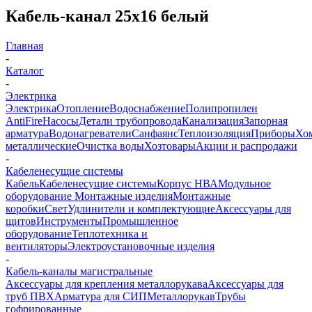
Кабель-канал 25х16 белый
Главная
-
Каталог
-
Электрика
Электрика
Отопление
Водоснабжение
Полипропилен
AntiFire
Насосы
Детали трубопровода
Канализация
Запорная
арматура
Водонагреватели
Санфаянс
Теплоизоляция
Приборы
Хо
металлические
Очистка воды
Хозтовары
Акции и распродажи
-
Кабеленесущие системы
Кабель
Кабеленесущие системы
Корпус НВА
Модульное
оборудование
Монтажные изделия
Монтажные
коробки
Свет
Удлинители и комплектующие
Аксессуары для
щитов
Инструменты
Промышленное
оборудование
Теплотехника и
вентиляторы
Электроустановочные изделия
-
Кабель-каналы магистральные
Аксессуары для крепления металлорукава
Аксессуары для
труб ПВХ
Арматура для СИП
Металлорукав
Трубы
гофрированные