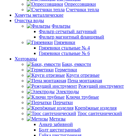
Опрессовщики
Счетчики тепла
Хомуты металлические
Очистка воды
Фильтры
Фильтр сетчатый латунный
Фильтр магнитный фланцевый
Грязевики
Грязевики стальные № 4
Грязевики стальные № 6
Хозтовары
Баки, емкости
Герметики
Круги отрезные
Пена монтажная
Режущий инструмент
Электроды
Ключи трубные
Перчатки
Крепёжные изделия
Трос сантехнический
Метизы
Анкер забивной
Болт шестигранный
Гайка шестигранная