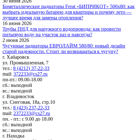
30 июня 2026
Биметаллические радиаторы Ferat «БИПРИКОТ» 500x80: как
выбрать идеальную батарею для квартиры и почему лето —
лучшее время для замены отопления?
16 июня 2026
Трубы ПНД для наружного водопровода: как провести
питьевую воду на участок раз и навсегда?
2 июня 2026
Чугунные радиаторы ЕВРОЛАЙМ 580/80: новый дизайн
старой надежности. Стоит ли возвращаться к чугуну?
г. Хабаровск
ул. Промышленная, 7
тел.:
8 (4212) 37-22-33
mail:
372233@cs27.ru
пн-пт.: 09.00-18.00
сб.: выходной
вс.: выходной
г. Владивосток
ул. Снеговая, 18а, стр.10
тел.:
8 (423) 237-22-33
mail:
2372233@cs27.ru
пн. - пт.: с 9.00 до 18.00
сб.: выходной
вс.: выходной
г. Находка