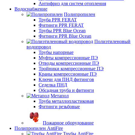
Антифриз для систем отопления
Водоснабжение
Полипропилен
Труба PPR FERAT
Фитинги PPR FERAT
Трубы PPR Blue Ocean
Фитинги PPR Blue Ocean
Полиэтиленовый
водопровод
Трубы напорные
Муфты компрессионные ПЭ
Отводы компрессионные ПЭ
Тройники компрессионные ПЭ
Краны компрессионные ПЭ
Ключи для ПНД фитингов
Седелка ПНД
Обсадная труба и фитинги
Метапол
Труба металлопластиковая
Фитинги резьбовые
Пожарное оборудование
Полипропилен AntiFire
Трубы AntiFire