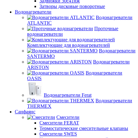
Задвижки 30с41нж
Затворы дисковые поворотные
Водонагреватели
Водонагреватели
ATLANTIC
Проточные
водонагреватели
Комплектующие для водонагревателей
Водонагреватели
SANTERMO
Водонагреватели
ARISTON
Водонагреватели
OASIS
Водонагреватели Ferat
Водонагреватели
THERMEX
Санфаянс
Смесители
Смесители FERAT
Термостатические смесительные клапаны
Смесители SWES