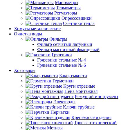
Манометры
Термометры
Регуляторы
Опрессовщики
Счетчики тепла
Хомуты металлические
Очистка воды
Фильтры
Фильтр сетчатый латунный
Фильтр магнитный фланцевый
Грязевики
Грязевики стальные № 4
Грязевики стальные № 6
Хозтовары
Баки, емкости
Герметики
Круги отрезные
Пена монтажная
Режущий инструмент
Электроды
Ключи трубные
Перчатки
Крепёжные изделия
Трос сантехнический
Метизы