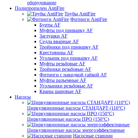
оборудование
Полипропилен AntiFire
Трубы AntiFire
Фитинги AntiFire
Бурты AF
Муфты под приварку AF
Заглушки AF
Седла вварные AF
Тройники под приварку AF
Крестовины AF
Угольник под приварку AF
Муфты резьбовые AF
Тройники резьбовые AF
Фитинги с накидкой гайкой AF
Муфты разъемные AF
Угольники резьбовые AF
Краны шаровые AF
Насосы
Циркуляционные насосы СТАНДАРТ (110°C)
Циркуляционные насосы ПРО (150°C)
Циркуляционные насосы энергоэффективные
Насосные станции