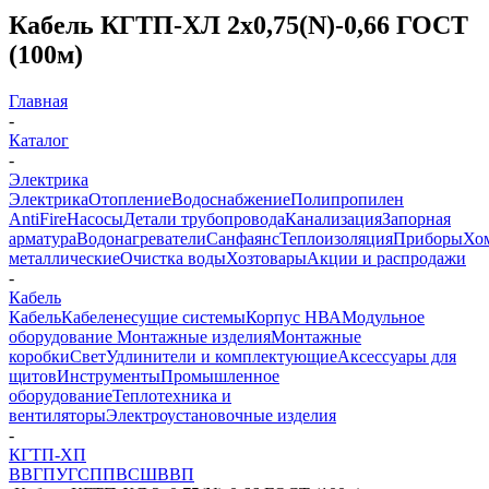
Кабель КГТП-ХЛ 2х0,75(N)-0,66 ГОСТ
(100м)
Главная
-
Каталог
-
Электрика
Электрика
Отопление
Водоснабжение
Полипропилен
AntiFire
Насосы
Детали трубопровода
Канализация
Запорная
арматура
Водонагреватели
Санфаянс
Теплоизоляция
Приборы
Хо
металлические
Очистка воды
Хозтовары
Акции и распродажи
-
Кабель
Кабель
Кабеленесущие системы
Корпус НВА
Модульное
оборудование
Монтажные изделия
Монтажные
коробки
Свет
Удлинители и комплектующие
Аксессуары для
щитов
Инструменты
Промышленное
оборудование
Теплотехника и
вентиляторы
Электроустановочные изделия
-
КГТП-ХП
ВВГ
ПУГСП
ПВС
ШВВП