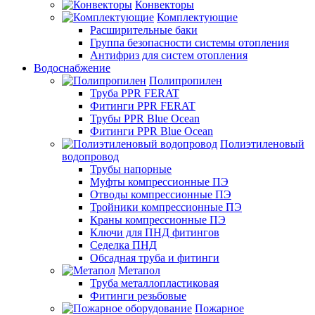
Конвекторы
Комплектующие
Расширительные баки
Группа безопасности системы отопления
Антифриз для систем отопления
Водоснабжение
Полипропилен
Труба PPR FERAT
Фитинги PPR FERAT
Трубы PPR Blue Ocean
Фитинги PPR Blue Ocean
Полиэтиленовый
водопровод
Трубы напорные
Муфты компрессионные ПЭ
Отводы компрессионные ПЭ
Тройники компрессионные ПЭ
Краны компрессионные ПЭ
Ключи для ПНД фитингов
Седелка ПНД
Обсадная труба и фитинги
Метапол
Труба металлопластиковая
Фитинги резьбовые
Пожарное