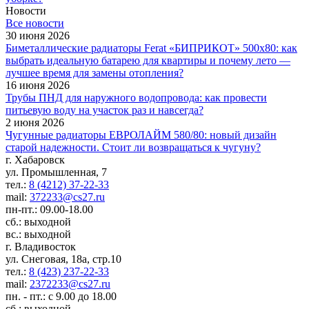
Новости
Все новости
30 июня 2026
Биметаллические радиаторы Ferat «БИПРИКОТ» 500x80: как
выбрать идеальную батарею для квартиры и почему лето —
лучшее время для замены отопления?
16 июня 2026
Трубы ПНД для наружного водопровода: как провести
питьевую воду на участок раз и навсегда?
2 июня 2026
Чугунные радиаторы ЕВРОЛАЙМ 580/80: новый дизайн
старой надежности. Стоит ли возвращаться к чугуну?
г. Хабаровск
ул. Промышленная, 7
тел.:
8 (4212) 37-22-33
mail:
372233@cs27.ru
пн-пт.: 09.00-18.00
сб.: выходной
вс.: выходной
г. Владивосток
ул. Снеговая, 18а, стр.10
тел.:
8 (423) 237-22-33
mail:
2372233@cs27.ru
пн. - пт.: с 9.00 до 18.00
сб.: выходной