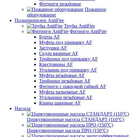
Фитинги резьбовые
Пожарное
оборудование
Полипропилен AntiFire
Трубы AntiFire
Фитинги AntiFire
Бурты AF
Муфты под приварку AF
Заглушки AF
Седла вварные AF
Тройники под приварку AF
Крестовины AF
Угольник под приварку AF
Муфты резьбовые AF
Тройники резьбовые AF
Фитинги с накидкой гайкой AF
Муфты разъемные AF
Угольники резьбовые AF
Краны шаровые AF
Насосы
Циркуляционные насосы СТАНДАРТ (110°C)
Циркуляционные насосы ПРО (150°C)