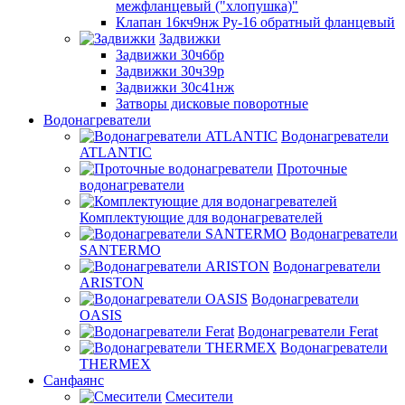
межфланцевый ("хлопушка)"
Клапан 16кч9нж Ру-16 обратный фланцевый
Задвижки
Задвижки 30ч6бр
Задвижки 30ч39р
Задвижки 30с41нж
Затворы дисковые поворотные
Водонагреватели
Водонагреватели
ATLANTIC
Проточные
водонагреватели
Комплектующие для водонагревателей
Водонагреватели
SANTERMO
Водонагреватели
ARISTON
Водонагреватели
OASIS
Водонагреватели Ferat
Водонагреватели
THERMEX
Санфаянс
Смесители