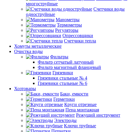
многоструйные
Счетчики воды
одноструйные
Манометры
Термометры
Регуляторы
Опрессовщики
Счетчики тепла
Хомуты металлические
Очистка воды
Фильтры
Фильтр сетчатый латунный
Фильтр магнитный фланцевый
Грязевики
Грязевики стальные № 4
Грязевики стальные № 6
Хозтовары
Баки, емкости
Герметики
Круги отрезные
Пена монтажная
Режущий инструмент
Электроды
Ключи трубные
Перчатки