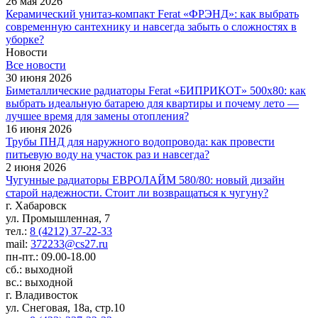
26 мая 2026
Керамический унитаз-компакт Ferat «ФРЭНД»: как выбрать
современную сантехнику и навсегда забыть о сложностях в
уборке?
Новости
Все новости
30 июня 2026
Биметаллические радиаторы Ferat «БИПРИКОТ» 500x80: как
выбрать идеальную батарею для квартиры и почему лето —
лучшее время для замены отопления?
16 июня 2026
Трубы ПНД для наружного водопровода: как провести
питьевую воду на участок раз и навсегда?
2 июня 2026
Чугунные радиаторы ЕВРОЛАЙМ 580/80: новый дизайн
старой надежности. Стоит ли возвращаться к чугуну?
г. Хабаровск
ул. Промышленная, 7
тел.:
8 (4212) 37-22-33
mail:
372233@cs27.ru
пн-пт.: 09.00-18.00
сб.: выходной
вс.: выходной
г. Владивосток
ул. Снеговая, 18а, стр.10