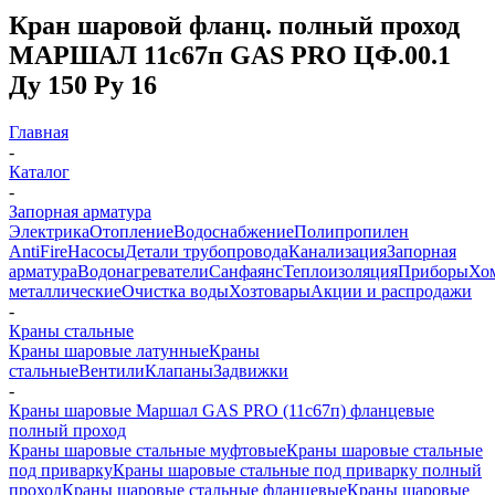
Кран шаровой фланц. полный проход
МАРШАЛ 11с67п GAS PRO ЦФ.00.1
Ду 150 Ру 16
Главная
-
Каталог
-
Запорная арматура
Электрика
Отопление
Водоснабжение
Полипропилен
AntiFire
Насосы
Детали трубопровода
Канализация
Запорная
арматура
Водонагреватели
Санфаянс
Теплоизоляция
Приборы
Хо
металлические
Очистка воды
Хозтовары
Акции и распродажи
-
Краны стальные
Краны шаровые латунные
Краны
стальные
Вентили
Клапаны
Задвижки
-
Краны шаровые Маршал GAS PRO (11с67п) фланцевые
полный проход
Краны шаровые стальные муфтовые
Краны шаровые стальные
под приварку
Краны шаровые стальные под приварку полный
проход
Краны шаровые стальные фланцевые
Краны шаровые