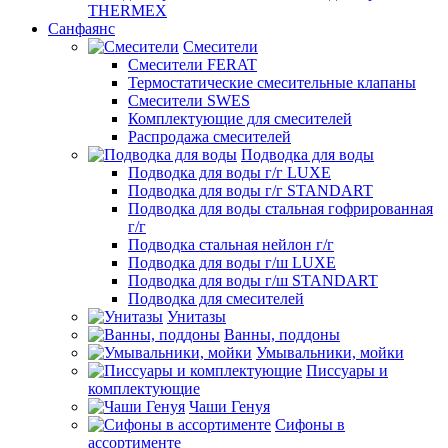
THERMEX
Санфаянс
Смесители
Смесители FERAT
Термостатические смесительные клапаны
Смесители SWES
Комплектующие для смесителей
Распродажа смесителей
Подводка для воды
Подводка для воды г/г LUXE
Подводка для воды г/г STANDART
Подводка для воды стальная гофрированная
г/г
Подводка стальная нейлон г/г
Подводка для воды г/ш LUXE
Подводка для воды г/ш STANDART
Подводка для смесителей
Унитазы
Ванны, поддоны
Умывальники, мойки
Писсуары и
комплектующие
Чаши Генуя
Сифоны в
ассортименте