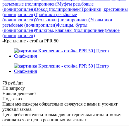
разъемные (полипропилен)
Муфты резьбовые
(полипропилен)
Обвод (полипропилен)
Тройники, крестовины
(полипропилен)
Тройники резъбовые
(полипропилен)
Угольники (полипропилен)
Угольники
резъбовые (полипропилен)
Фланцы, бурты
(полипропилен)
Фильтры, клапаны (полипропилен)
Разное
(полипропилен)
-
Крепление - стойка PPR 50
78
руб.
/шт
По запросу
Нашли дешевле?
Под заказ
Наши менеджеры обязательно свяжутся с вами и уточнят
условия заказа
Цена действительна только для интернет-магазина и может
отличаться от цен в розничных магазинах