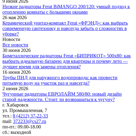
9 июня 2026
Низкие радиаторы Ferat BiMANGO 200/120: умный подход к
отоплению комнаты с большими окнами
26 мая 2026
Керамический унитаз-компакт Ferat «ФРЭНД»: как выбрать
современную сантехнику и навсегда забыть о сложностях в
уборке?
Новости
Все новости
30 июня 2026
Биметаллические радиаторы Ferat «БИПРИКОТ» 500x80: как
выбрать идеальную батарею для квартиры и почему лето —
лучшее время для замены отопления?
16 июня 2026
Трубы ПНД для наружного водопровода: как провести
питьевую воду на участок раз и навсегда?
2 июня 2026
Чугунные радиаторы ЕВРОЛАЙМ 580/80: новый дизайн
старой надежности. Стоит ли возвращаться к чугуну?
г. Хабаровск
ул. Промышленная, 7
тел.:
8 (4212) 37-22-33
mail:
372233@cs27.ru
пн-пт.: 09.00-18.00
сб.: выходной