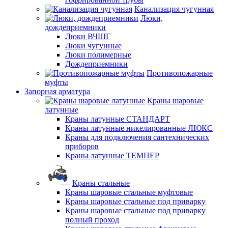
Канализация чугунная
Люки,
дождеприемники
Люки ВЧШГ
Люки чугунные
Люки полимерные
Дождеприемники
Противопожарные
муфты
Запорная арматура
Краны шаровые
латунные
Краны латунные СТАНДАРТ
Краны латунные никелированные ЛЮКС
Краны для подключения сантехнических
приборов
Краны латунные ТЕМПЕР
Краны стальные
Краны шаровые стальные муфтовые
Краны шаровые стальные под приварку
Краны шаровые стальные под приварку
полный проход