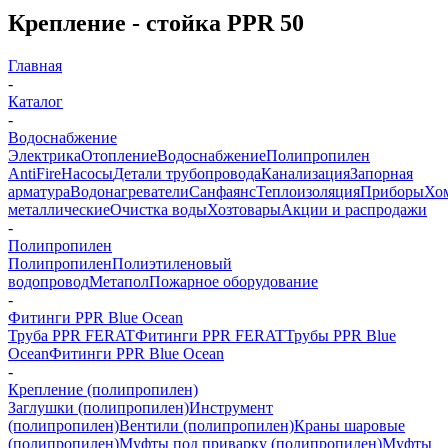
Крепление - стойка PPR 50
Главная
-
Каталог
-
Водоснабжение
Электрика
Отопление
Водоснабжение
Полипропилен
AntiFire
Насосы
Детали трубопровода
Канализация
Запорная
арматура
Водонагреватели
Санфаянс
Теплоизоляция
Приборы
Хо
металлические
Очистка воды
Хозтовары
Акции и распродажи
-
Полипропилен
Полипропилен
Полиэтиленовый
водопровод
Метапол
Пожарное оборудование
-
Фитинги PPR Blue Ocean
Труба PPR FERAT
Фитинги PPR FERAT
Трубы PPR Blue
Ocean
Фитинги PPR Blue Ocean
-
Крепление (полипропилен)
Заглушки (полипропилен)
Инструмент
(полипропилен)
Вентили (полипропилен)
Краны шаровые
(полипропилен)
Муфты под приварку (полипропилен)
Муфты