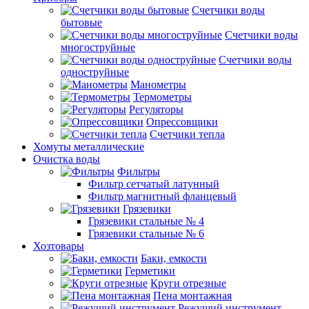
Счетчики воды
бытовые
Счетчики воды
многоструйные
Счетчики воды
одноструйные
Манометры
Термометры
Регуляторы
Опрессовщики
Счетчики тепла
Хомуты металлические
Очистка воды
Фильтры
Фильтр сетчатый латунный
Фильтр магнитный фланцевый
Грязевики
Грязевики стальные № 4
Грязевики стальные № 6
Хозтовары
Баки, емкости
Герметики
Круги отрезные
Пена монтажная
Режущий инструмент