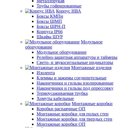
Металлорукав
Трубы гофрированные
Корпус НВА
Боксы КМПн
Боксы ЩМП
Боксы ЩРН-П
Корпуса IP66
Шкафы ЩУР
Модульное
оборудование
Модульное оборудование
Релейно-защитная аппаратура и таймеры
Свето- и звукосигнальные индикаторы
Монтажные изделия
Изолента
Клеммы и зажимы соединительные
Наконечники и гильзы изолированные
Наконечники и гильзы под опрессовку
Термоусаживаемая трубка
Хомуты кабельные
Монтажные коробки
Коробки распаячные ОП
Монтажные коробки для полых стен
Монтажные коробки для твердых стен
Монтажные коробки ОП