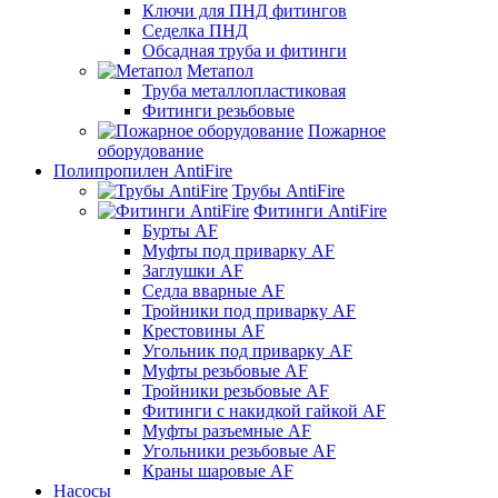
Ключи для ПНД фитингов
Седелка ПНД
Обсадная труба и фитинги
Метапол
Труба металлопластиковая
Фитинги резьбовые
Пожарное
оборудование
Полипропилен AntiFire
Трубы AntiFire
Фитинги AntiFire
Бурты AF
Муфты под приварку AF
Заглушки AF
Седла вварные AF
Тройники под приварку AF
Крестовины AF
Угольник под приварку AF
Муфты резьбовые AF
Тройники резьбовые AF
Фитинги с накидкой гайкой AF
Муфты разъемные AF
Угольники резьбовые AF
Краны шаровые AF
Насосы