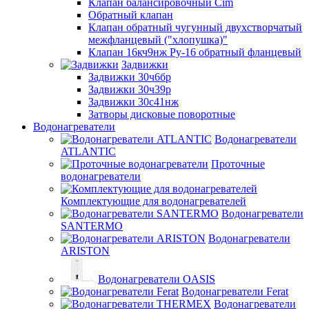
Клапан балансировочный Cim
Обратный клапан
Клапан обратный чугунный двухстворчатый
межфланцевый ("хлопушка)"
Клапан 16кч9нж Ру-16 обратный фланцевый
Задвижки
Задвижки 30ч6бр
Задвижки 30ч39р
Задвижки 30с41нж
Затворы дисковые поворотные
Водонагреватели
Водонагреватели
ATLANTIC
Проточные
водонагреватели
Комплектующие для водонагревателей
Водонагреватели
SANTERMO
Водонагреватели
ARISTON
Водонагреватели OASIS
Водонагреватели Ferat
Водонагреватели