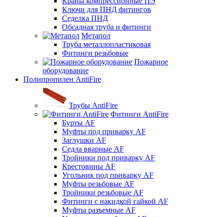
Краны компрессионные ПЭ
Ключи для ПНД фитингов
Седелка ПНД
Обсадная труба и фитинги
Метапол
Труба металлопластиковая
Фитинги резьбовые
Пожарное
оборудование
Полипропилен AntiFire
Трубы AntiFire
Фитинги AntiFire
Бурты AF
Муфты под приварку AF
Заглушки AF
Седла вварные AF
Тройники под приварку AF
Крестовины AF
Угольник под приварку AF
Муфты резьбовые AF
Тройники резьбовые AF
Фитинги с накидкой гайкой AF
Муфты разъемные AF