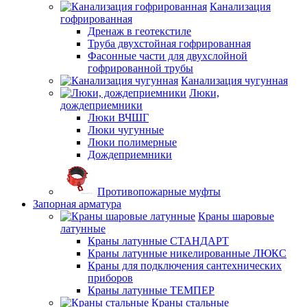
Канализация
гофрированная
Дренаж в геотекстиле
Труба двухстойная гофрированная
Фасонные части для двухслойной
гофрированной трубы
Канализация чугунная
Люки,
дождеприемники
Люки ВЧШГ
Люки чугунные
Люки полимерные
Дождеприемники
Противопожарные муфты
Запорная арматура
Краны шаровые
латунные
Краны латунные СТАНДАРТ
Краны латунные никелированные ЛЮКС
Краны для подключения сантехнических
приборов
Краны латунные ТЕМПЕР
Краны стальные