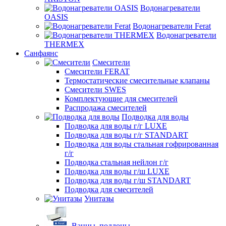
Водонагреватели
OASIS
Водонагреватели Ferat
Водонагреватели
THERMEX
Санфаянс
Смесители
Смесители FERAT
Термостатические смесительные клапаны
Смесители SWES
Комплектующие для смесителей
Распродажа смесителей
Подводка для воды
Подводка для воды г/г LUXE
Подводка для воды г/г STANDART
Подводка для воды стальная гофрированная
г/г
Подводка стальная нейлон г/г
Подводка для воды г/ш LUXE
Подводка для воды г/ш STANDART
Подводка для смесителей
Унитазы
Ванны, поддоны