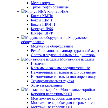
Металлорукав
Трубы гофрированные
Корпус НВА
Боксы КМПн
Боксы ЩМП
Боксы ЩРН-П
Корпуса IP66
Шкафы ЩУР
Модульное
оборудование
Модульное оборудование
Релейно-защитная аппаратура и таймеры
Свето- и звукосигнальные индикаторы
Монтажные изделия
Изолента
Клеммы и зажимы соединительные
Наконечники и гильзы изолированные
Наконечники и гильзы под опрессовку
Термоусаживаемая трубка
Хомуты кабельные
Монтажные коробки
Коробки распаячные ОП
Монтажные коробки для полых стен
Монтажные коробки для твердых стен
Монтажные коробки ОП