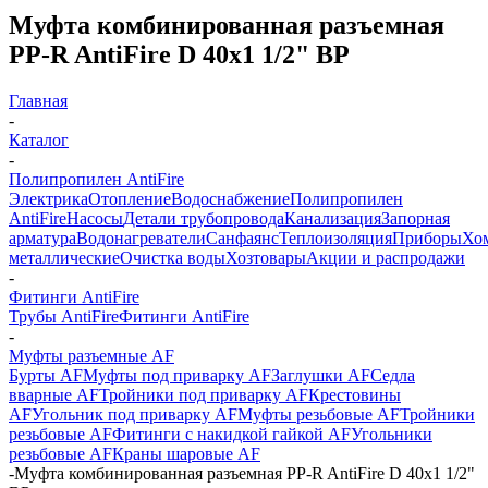
Муфта комбинированная разъемная
PP-R AntiFire D 40х1 1/2" ВР
Главная
-
Каталог
-
Полипропилен AntiFire
Электрика
Отопление
Водоснабжение
Полипропилен
AntiFire
Насосы
Детали трубопровода
Канализация
Запорная
арматура
Водонагреватели
Санфаянс
Теплоизоляция
Приборы
Хо
металлические
Очистка воды
Хозтовары
Акции и распродажи
-
Фитинги AntiFire
Трубы AntiFire
Фитинги AntiFire
-
Муфты разъемные AF
Бурты AF
Муфты под приварку AF
Заглушки AF
Седла
вварные AF
Тройники под приварку AF
Крестовины
AF
Угольник под приварку AF
Муфты резьбовые AF
Тройники
резьбовые AF
Фитинги с накидкой гайкой AF
Угольники
резьбовые AF
Краны шаровые AF
-
Муфта комбинированная разъемная PP-R AntiFire D 40х1 1/2"