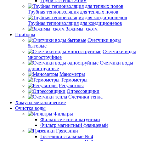
ТрубиТ, стенка 20 мм
Трубная теплоизоляция для теплых полов
Трубная теплоизоляция для кондиционеров
Зажимы, скотч
Приборы
Счетчики воды
бытовые
Счетчики воды
многоструйные
Счетчики воды
одноструйные
Манометры
Термометры
Регуляторы
Опрессовщики
Счетчики тепла
Хомуты металлические
Очистка воды
Фильтры
Фильтр сетчатый латунный
Фильтр магнитный фланцевый
Грязевики
Грязевики стальные № 4