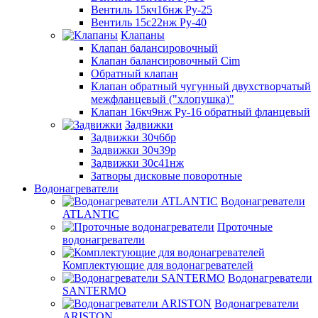
Вентиль 15кч16нж Ру-25
Вентиль 15с22нж Ру-40
Клапаны
Клапан балансировочный
Клапан балансировочный Cim
Обратный клапан
Клапан обратный чугунный двухстворчатый
межфланцевый ("хлопушка)"
Клапан 16кч9нж Ру-16 обратный фланцевый
Задвижки
Задвижки 30ч6бр
Задвижки 30ч39р
Задвижки 30с41нж
Затворы дисковые поворотные
Водонагреватели
Водонагреватели
ATLANTIC
Проточные
водонагреватели
Комплектующие для водонагревателей
Водонагреватели
SANTERMO
Водонагреватели
ARISTON