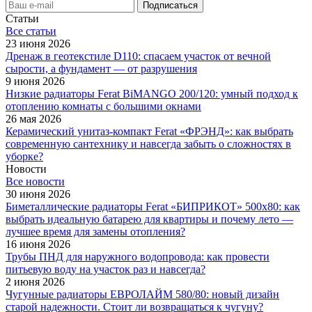
Статьи
Все cтатьи
23 июня 2026
Дренаж в геотекстиле D110: спасаем участок от вечной
сырости, а фундамент — от разрушения
9 июня 2026
Низкие радиаторы Ferat BiMANGO 200/120: умный подход к
отоплению комнаты с большими окнами
26 мая 2026
Керамический унитаз-компакт Ferat «ФРЭНД»: как выбрать
современную сантехнику и навсегда забыть о сложностях в
уборке?
Новости
Все новости
30 июня 2026
Биметаллические радиаторы Ferat «БИПРИКОТ» 500x80: как
выбрать идеальную батарею для квартиры и почему лето —
лучшее время для замены отопления?
16 июня 2026
Трубы ПНД для наружного водопровода: как провести
питьевую воду на участок раз и навсегда?
2 июня 2026
Чугунные радиаторы ЕВРОЛАЙМ 580/80: новый дизайн
старой надежности. Стоит ли возвращаться к чугуну?