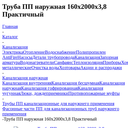
Труба ПП наружная 160х2000х3,8
Практичный
Главная
-
Каталог
-
Канализация
Электрика
Отопление
Водоснабжение
Полипропилен
AntiFire
Насосы
Детали трубопровода
Канализация
Запорная
арматура
Водонагреватели
Санфаянс
Теплоизоляция
Приборы
Хо
металлические
Очистка воды
Хозтовары
Акции и распродажи
-
Канализация наружная
Канализация внутренняя
Канализация бесшумная
Канализация
наружная
Канализация гофрированная
Канализация
чугунная
Люки, дождеприемники
Противопожарные муфты
-
Трубы ПП канализационные для наружнего применения
Фасонные части ПП для канализационных труб наружнего
применения
-
Труба ПП наружная 160х2000х3,8 Практичный