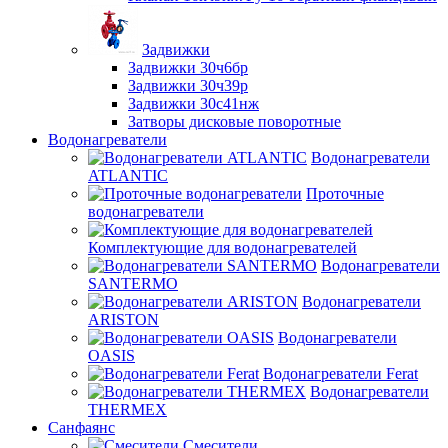
Задвижки
Задвижки 30ч6бр
Задвижки 30ч39р
Задвижки 30с41нж
Затворы дисковые поворотные
Водонагреватели
Водонагреватели
ATLANTIC
Проточные
водонагреватели
Комплектующие для водонагревателей
Водонагреватели
SANTERMO
Водонагреватели
ARISTON
Водонагреватели
OASIS
Водонагреватели Ferat
Водонагреватели
THERMEX
Санфаянс
Смесители