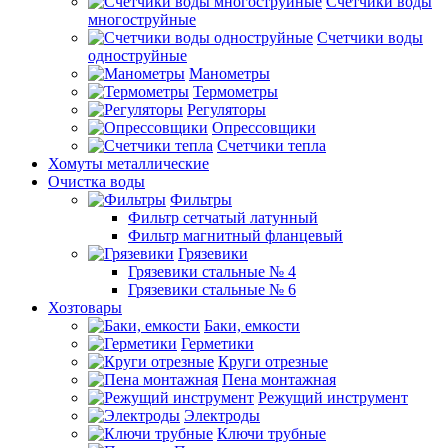
Счетчики воды
многоструйные
Счетчики воды
одноструйные
Манометры
Термометры
Регуляторы
Опрессовщики
Счетчики тепла
Хомуты металлические
Очистка воды
Фильтры
Фильтр сетчатый латунный
Фильтр магнитный фланцевый
Грязевики
Грязевики стальные № 4
Грязевики стальные № 6
Хозтовары
Баки, емкости
Герметики
Круги отрезные
Пена монтажная
Режущий инструмент
Электроды
Ключи трубные