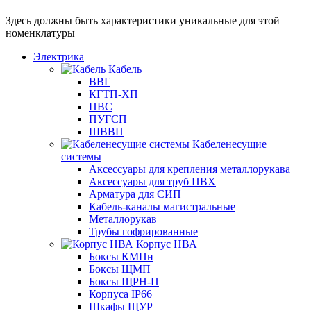
Здесь должны быть характеристики уникальные для этой
номенклатуры
Электрика
Кабель
ВВГ
КГТП-ХП
ПВС
ПУГСП
ШВВП
Кабеленесущие
системы
Аксессуары для крепления металлорукава
Аксессуары для труб ПВХ
Арматура для СИП
Кабель-каналы магистральные
Металлорукав
Трубы гофрированные
Корпус НВА
Боксы КМПн
Боксы ЩМП
Боксы ЩРН-П
Корпуса IP66
Шкафы ЩУР