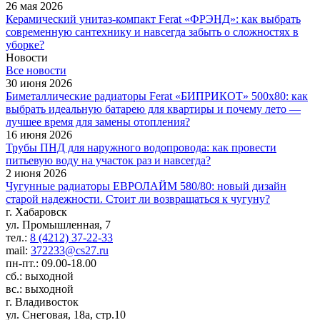
26 мая 2026
Керамический унитаз-компакт Ferat «ФРЭНД»: как выбрать
современную сантехнику и навсегда забыть о сложностях в
уборке?
Новости
Все новости
30 июня 2026
Биметаллические радиаторы Ferat «БИПРИКОТ» 500x80: как
выбрать идеальную батарею для квартиры и почему лето —
лучшее время для замены отопления?
16 июня 2026
Трубы ПНД для наружного водопровода: как провести
питьевую воду на участок раз и навсегда?
2 июня 2026
Чугунные радиаторы ЕВРОЛАЙМ 580/80: новый дизайн
старой надежности. Стоит ли возвращаться к чугуну?
г. Хабаровск
ул. Промышленная, 7
тел.:
8 (4212) 37-22-33
mail:
372233@cs27.ru
пн-пт.: 09.00-18.00
сб.: выходной
вс.: выходной
г. Владивосток
ул. Снеговая, 18а, стр.10