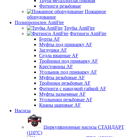
Труба металлопластиковая
Фитинги резьбовые
Пожарное
оборудование
Полипропилен AntiFire
Трубы AntiFire
Фитинги AntiFire
Бурты AF
Муфты под приварку AF
Заглушки AF
Седла вварные AF
Тройники под приварку AF
Крестовины AF
Угольник под приварку AF
Муфты резьбовые AF
Тройники резьбовые AF
Фитинги с накидкой гайкой AF
Муфты разъемные AF
Угольники резьбовые AF
Краны шаровые AF
Насосы
Циркуляционные насосы СТАНДАРТ
(110°C)