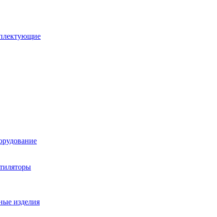
мплектующие
орудование
нтиляторы
ные изделия