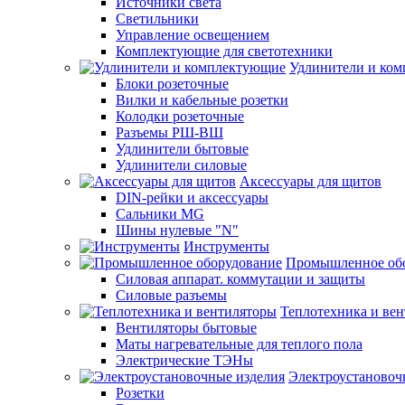
Источники света
Светильники
Управление освещением
Комплектующие для светотехники
Удлинители и ко
Блоки розеточные
Вилки и кабельные розетки
Колодки розеточные
Разъемы РШ-ВШ
Удлинители бытовые
Удлинители силовые
Аксессуары для щитов
DIN-рейки и аксессуары
Сальники MG
Шины нулевые "N"
Инструменты
Промышленное об
Силовая аппарат. коммутации и защиты
Силовые разъемы
Теплотехника и ве
Вентиляторы бытовые
Маты нагревательные для теплого пола
Электрические ТЭНы
Электроустановоч
Розетки