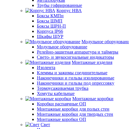
Металлорукав
Трубы гофрированные
Корпус НВА
Боксы КМПн
Боксы ЩМП
Боксы ЩРН-П
Корпуса IP66
Шкафы ЩУР
Модульное оборудован
Модульное оборудование
Релейно-защитная аппаратура и таймеры
Свето- и звукосигнальные индикаторы
Монтажные изделия
Изолента
Клеммы и зажимы соединительные
Наконечники и гильзы изолированные
Наконечники и гильзы под опрессовку
Термоусаживаемая трубка
Хомуты кабельные
Монтажные коробки
Коробки распаячные ОП
Монтажные коробки для полых стен
Монтажные коробки для твердых стен
Монтажные коробки ОП
Свет