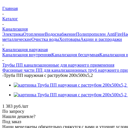
Главная
-
Каталог
-
Канализация
Электрика
Отопление
Водоснабжение
Полипропилен AntiFire
На
металлические
Очистка воды
Хозтовары
Акции и распродажи
-
Канализация наружная
Канализация внутренняя
Канализация бесшумная
Канализация 
-
Трубы ПП канализационные для наружнего применения
Фасонные части ПП для канализационных труб наружнего пр
-
Труба ПП наружная с раструбом 200х500х5,2
1 383
руб.
/шт
По запросу
Нашли дешевле?
Под заказ
Наши менеджеры обязательно свяжутся с вами и уточнят услови