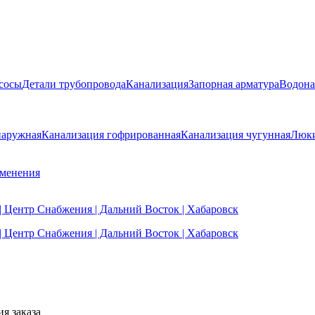
сосы
Детали трубопровода
Канализация
Запорная арматура
Водона
наружная
Канализация гофрированная
Канализация чугунная
Люки
именения
я заказа