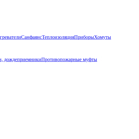
греватели
Санфаянс
Теплоизоляция
Приборы
Хомуты
, дождеприемники
Противопожарные муфты