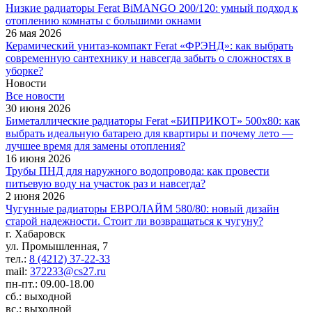
Низкие радиаторы Ferat BiMANGO 200/120: умный подход к
отоплению комнаты с большими окнами
26 мая 2026
Керамический унитаз-компакт Ferat «ФРЭНД»: как выбрать
современную сантехнику и навсегда забыть о сложностях в
уборке?
Новости
Все новости
30 июня 2026
Биметаллические радиаторы Ferat «БИПРИКОТ» 500x80: как
выбрать идеальную батарею для квартиры и почему лето —
лучшее время для замены отопления?
16 июня 2026
Трубы ПНД для наружного водопровода: как провести
питьевую воду на участок раз и навсегда?
2 июня 2026
Чугунные радиаторы ЕВРОЛАЙМ 580/80: новый дизайн
старой надежности. Стоит ли возвращаться к чугуну?
г. Хабаровск
ул. Промышленная, 7
тел.:
8 (4212) 37-22-33
mail:
372233@cs27.ru
пн-пт.: 09.00-18.00
сб.: выходной
вс.: выходной