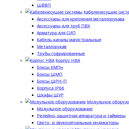
ШВВП
Кабеленесущие сист
Аксессуары для крепления металлорукава
Аксессуары для труб ПВХ
Арматура для СИП
Кабель-каналы магистральные
Металлорукав
Трубы гофрированные
Корпус НВА
Боксы КМПн
Боксы ЩМП
Боксы ЩРН-П
Корпуса IP66
Шкафы ЩУР
Модульное оборуд
Модульное оборудование
Релейно-защитная аппаратура и таймеры
Свето- и звукосигнальные индикаторы