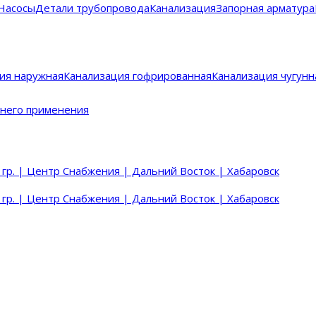
Насосы
Детали трубопровода
Канализация
Запорная арматура
ия наружная
Канализация гофрированная
Канализация чугунн
него применения