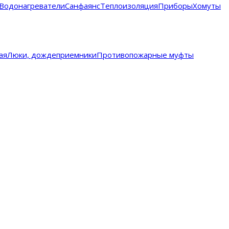
Водонагреватели
Санфаянс
Теплоизоляция
Приборы
Хомуты
ая
Люки, дождеприемники
Противопожарные муфты