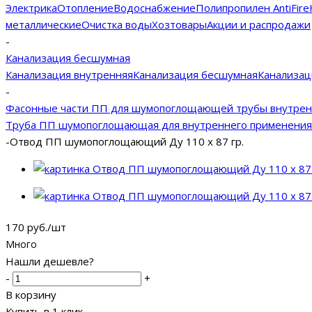
Электрика
Отопление
Водоснабжение
Полипропилен AntiFire
металлические
Очистка воды
Хозтовары
Акции и распродажи
-
Канализация бесшумная
Канализация внутренняя
Канализация бесшумная
Канализац
-
Фасонные части ПП для шумопоглощающей трубы внутрен
Труба ПП шумопоглощающая для внутреннего применения
-
Отвод ПП шумопоглощающий Ду 110 х 87 гр.
170
руб.
/шт
Много
Нашли дешевле?
-
+
В корзину
Купить в 1 клик