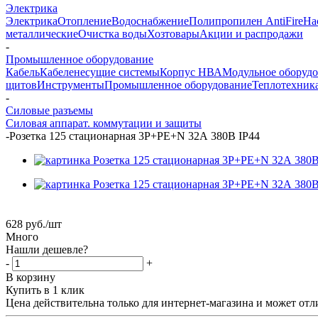
Электрика
Электрика
Отопление
Водоснабжение
Полипропилен AntiFire
На
металлические
Очистка воды
Хозтовары
Акции и распродажи
-
Промышленное оборудование
Кабель
Кабеленесущие системы
Корпус НВА
Модульное оборуд
щитов
Инструменты
Промышленное оборудование
Теплотехник
-
Силовые разъемы
Силовая аппарат. коммутации и защиты
-
Розетка 125 стационарная 3Р+РЕ+N 32А 380В IP44
628
руб.
/шт
Много
Нашли дешевле?
-
+
В корзину
Купить в 1 клик
Цена действительна только для интернет-магазина и может отл