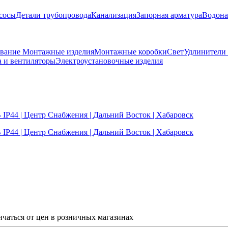
сосы
Детали трубопровода
Канализация
Запорная арматура
Водона
ование
Монтажные изделия
Монтажные коробки
Свет
Удлинители
а и вентиляторы
Электроустановочные изделия
ичаться от цен в розничных магазинах