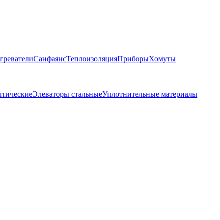
греватели
Санфаянс
Теплоизоляция
Приборы
Хомуты
птические
Элеваторы стальные
Уплотнительные материалы