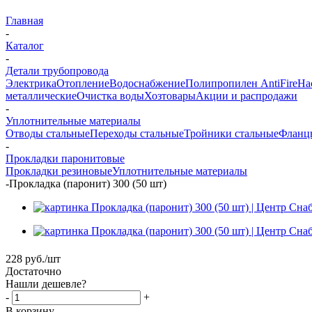
Главная
-
Каталог
-
Детали трубопровода
Электрика
Отопление
Водоснабжение
Полипропилен AntiFire
На
металлические
Очистка воды
Хозтовары
Акции и распродажи
-
Уплотнительные материалы
Отводы стальные
Переходы стальные
Тройники стальные
Фланц
-
Прокладки паронитовые
Прокладки резиновые
Уплотнительные материалы
-
Прокладка (паронит) 300 (50 шт)
228
руб.
/шт
Достаточно
Нашли дешевле?
-
+
В корзину