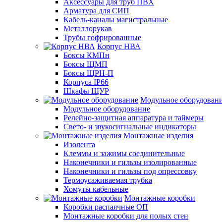
Аксессуары для труб ПВХ
Арматура для СИП
Кабель-каналы магистральные
Металлорукав
Трубы гофрированные
Корпус НВА
Боксы КМПн
Боксы ЩМП
Боксы ЩРН-П
Корпуса IP66
Шкафы ЩУР
Модульное оборудован
Модульное оборудование
Релейно-защитная аппаратура и таймеры
Свето- и звукосигнальные индикаторы
Монтажные изделия
Изолента
Клеммы и зажимы соединительные
Наконечники и гильзы изолированные
Наконечники и гильзы под опрессовку
Термоусаживаемая трубка
Хомуты кабельные
Монтажные коробки
Коробки распаячные ОП
Монтажные коробки для полых стен