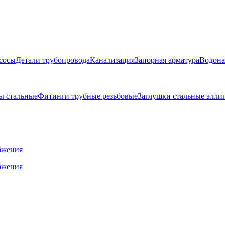
сосы
Детали трубопровода
Канализация
Запорная арматура
Водона
ы стальные
Фитинги трубные резьбовые
Заглушки стальные элли