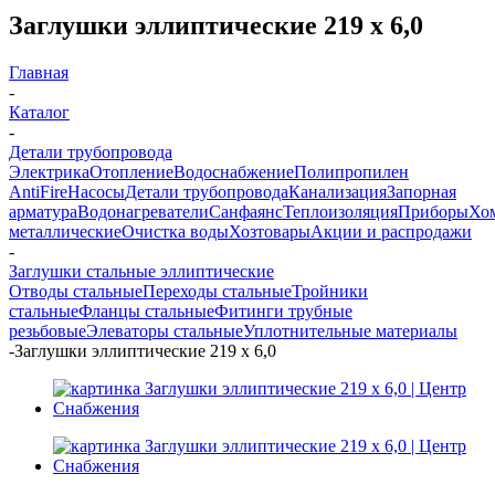
Заглушки эллиптические 219 х 6,0
Главная
-
Каталог
-
Детали трубопровода
Электрика
Отопление
Водоснабжение
Полипропилен
AntiFire
Насосы
Детали трубопровода
Канализация
Запорная
арматура
Водонагреватели
Санфаянс
Теплоизоляция
Приборы
Хо
металлические
Очистка воды
Хозтовары
Акции и распродажи
-
Заглушки стальные эллиптические
Отводы стальные
Переходы стальные
Тройники
стальные
Фланцы стальные
Фитинги трубные
резьбовые
Элеваторы стальные
Уплотнительные материалы
-
Заглушки эллиптические 219 х 6,0