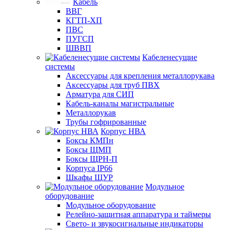
Кабель
ВВГ
КГТП-ХП
ПВС
ПУГСП
ШВВП
Кабеленесущие
системы
Аксессуары для крепления металлорукава
Аксессуары для труб ПВХ
Арматура для СИП
Кабель-каналы магистральные
Металлорукав
Трубы гофрированные
Корпус НВА
Боксы КМПн
Боксы ЩМП
Боксы ЩРН-П
Корпуса IP66
Шкафы ЩУР
Модульное
оборудование
Модульное оборудование
Релейно-защитная аппаратура и таймеры
Свето- и звукосигнальные индикаторы