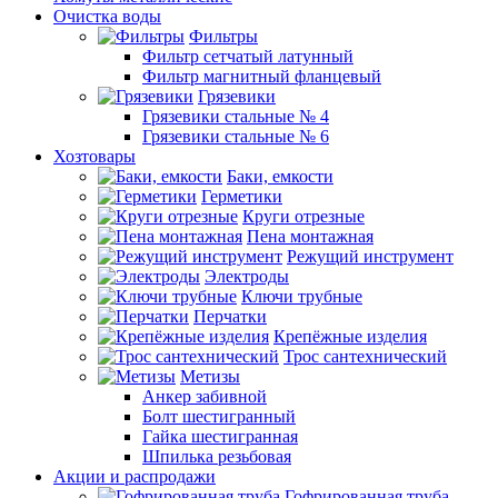
Очистка воды
Фильтры
Фильтр сетчатый латунный
Фильтр магнитный фланцевый
Грязевики
Грязевики стальные № 4
Грязевики стальные № 6
Хозтовары
Баки, емкости
Герметики
Круги отрезные
Пена монтажная
Режущий инструмент
Электроды
Ключи трубные
Перчатки
Крепёжные изделия
Трос сантехнический
Метизы
Анкер забивной
Болт шестигранный
Гайка шестигранная
Шпилька резьбовая
Акции и распродажи
Гофрированная труба