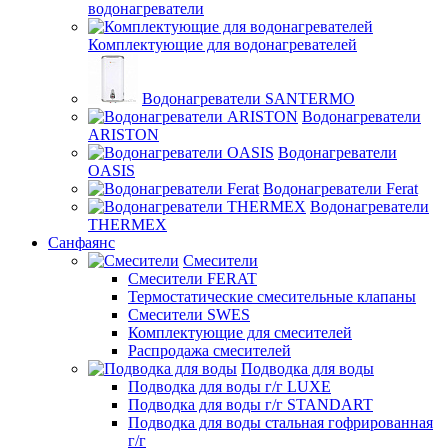
водонагреватели
Комплектующие для водонагревателей
Водонагреватели SANTERMO
Водонагреватели
ARISTON
Водонагреватели
OASIS
Водонагреватели Ferat
Водонагреватели
THERMEX
Санфаянс
Смесители
Смесители FERAT
Термостатические смесительные клапаны
Смесители SWES
Комплектующие для смесителей
Распродажа смесителей
Подводка для воды
Подводка для воды г/г LUXE
Подводка для воды г/г STANDART
Подводка для воды стальная гофрированная
г/г