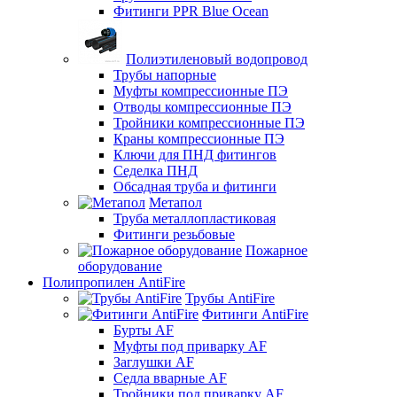
Фитинги PPR Blue Ocean
Полиэтиленовый водопровод
Трубы напорные
Муфты компрессионные ПЭ
Отводы компрессионные ПЭ
Тройники компрессионные ПЭ
Краны компрессионные ПЭ
Ключи для ПНД фитингов
Седелка ПНД
Обсадная труба и фитинги
Метапол
Труба металлопластиковая
Фитинги резьбовые
Пожарное
оборудование
Полипропилен AntiFire
Трубы AntiFire
Фитинги AntiFire
Бурты AF
Муфты под приварку AF
Заглушки AF
Седла вварные AF
Тройники под приварку AF