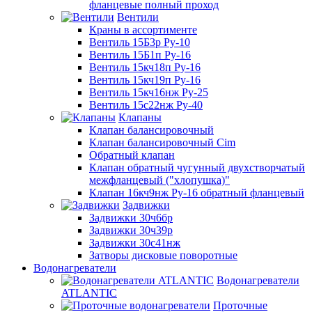
фланцевые полный проход
Вентили
Краны в ассортименте
Вентиль 15Б3р Ру-10
Вентиль 15Б1п Ру-16
Вентиль 15кч18п Ру-16
Вентиль 15кч19п Ру-16
Вентиль 15кч16нж Ру-25
Вентиль 15с22нж Ру-40
Клапаны
Клапан балансировочный
Клапан балансировочный Cim
Обратный клапан
Клапан обратный чугунный двухстворчатый
межфланцевый ("хлопушка)"
Клапан 16кч9нж Ру-16 обратный фланцевый
Задвижки
Задвижки 30ч6бр
Задвижки 30ч39р
Задвижки 30с41нж
Затворы дисковые поворотные
Водонагреватели
Водонагреватели
ATLANTIC
Проточные