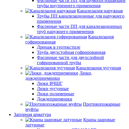
Фасонные части ПП для шумопоглощающей
трубы внутреннего применения
Канализация наружная
Трубы ПП канализационные для наружнего
применения
Фасонные части ПП для канализационных
труб наружнего применения
Канализация
гофрированная
Дренаж в геотекстиле
Труба двухстойная гофрированная
Фасонные части для двухслойной
гофрированной трубы
Канализация чугунная
Люки,
дождеприемники
Люки ВЧШГ
Люки чугунные
Люки полимерные
Дождеприемники
Противопожарные
муфты
Запорная арматура
Краны шаровые
латунные