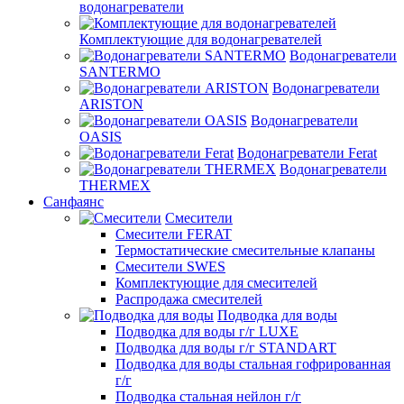
водонагреватели
Комплектующие для водонагревателей
Водонагреватели
SANTERMO
Водонагреватели
ARISTON
Водонагреватели
OASIS
Водонагреватели Ferat
Водонагреватели
THERMEX
Санфаянс
Смесители
Смесители FERAT
Термостатические смесительные клапаны
Смесители SWES
Комплектующие для смесителей
Распродажа смесителей
Подводка для воды
Подводка для воды г/г LUXE
Подводка для воды г/г STANDART
Подводка для воды стальная гофрированная
г/г
Подводка стальная нейлон г/г