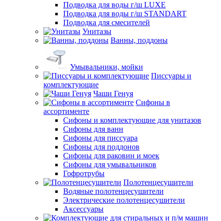
Подводка для воды г/ш LUXE
Подводка для воды г/ш STANDART
Подводка для смесителей
Унитазы
Ванны, поддоны
Умывальники, мойки
Писсуары и
комплектующие
Чаши Генуя
Сифоны в
ассортименте
Сифоны и комплектующие для унитазов
Сифоны для ванн
Сифоны для писсуара
Сифоны для поддонов
Сифоны для раковин и моек
Сифоны для умывальников
Гофротрубы
Полотенцесушители
Водяные полотенцесушители
Электрические полотенцесушители
Аксессуары