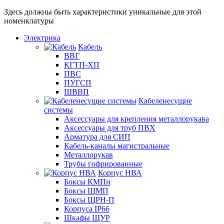
Здесь должны быть характеристики уникальные для этой
номенклатуры
Электрика
Кабель
ВВГ
КГТП-ХП
ПВС
ПУГСП
ШВВП
Кабеленесущие
системы
Аксессуары для крепления металлорукава
Аксессуары для труб ПВХ
Арматура для СИП
Кабель-каналы магистральные
Металлорукав
Трубы гофрированные
Корпус НВА
Боксы КМПн
Боксы ЩМП
Боксы ЩРН-П
Корпуса IP66
Шкафы ЩУР