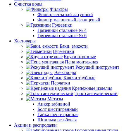
Очистка воды
Фильтры
Фильтр сетчатый латунный
Фильтр магнитный фланцевый
Грязевики
Грязевики стальные № 4
Грязевики стальные № 6
Хозтовары
Баки, емкости
Герметики
Круги отрезные
Пена монтажная
Режущий инструмент
Электроды
Ключи трубные
Перчатки
Крепёжные изделия
Трос сантехнический
Метизы
Анкер забивной
Болт шестигранный
Гайка шестигранная
Шпилька резьбовая
Акции и распродажи
Гофрированная труба