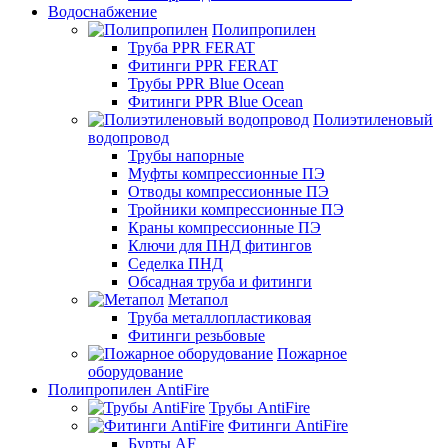
Водоснабжение
Полипропилен
Труба PPR FERAT
Фитинги PPR FERAT
Трубы PPR Blue Ocean
Фитинги PPR Blue Ocean
Полиэтиленовый
водопровод
Трубы напорные
Муфты компрессионные ПЭ
Отводы компрессионные ПЭ
Тройники компрессионные ПЭ
Краны компрессионные ПЭ
Ключи для ПНД фитингов
Седелка ПНД
Обсадная труба и фитинги
Метапол
Труба металлопластиковая
Фитинги резьбовые
Пожарное
оборудование
Полипропилен AntiFire
Трубы AntiFire
Фитинги AntiFire
Бурты AF