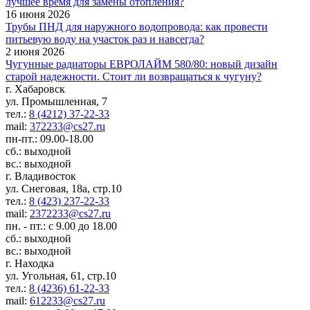
лучшее время для замены отопления?
16 июня 2026
Трубы ПНД для наружного водопровода: как провести
питьевую воду на участок раз и навсегда?
2 июня 2026
Чугунные радиаторы ЕВРОЛАЙМ 580/80: новый дизайн
старой надежности. Стоит ли возвращаться к чугуну?
г. Хабаровск
ул. Промышленная, 7
тел.:
8 (4212) 37-22-33
mail:
372233@cs27.ru
пн-пт.: 09.00-18.00
сб.: выходной
вс.: выходной
г. Владивосток
ул. Снеговая, 18а, стр.10
тел.:
8 (423) 237-22-33
mail:
2372233@cs27.ru
пн. - пт.: с 9.00 до 18.00
сб.: выходной
вс.: выходной
г. Находка
ул. Угольная, 61, стр.10
тел.:
8 (4236) 61-22-33
mail:
612233@cs27.ru