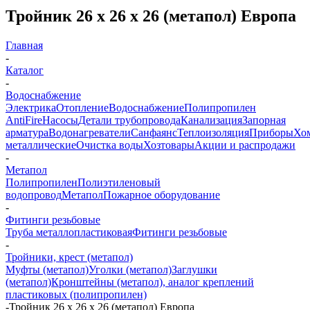
Тройник 26 х 26 х 26 (метапол) Европа
Главная
-
Каталог
-
Водоснабжение
Электрика
Отопление
Водоснабжение
Полипропилен
AntiFire
Насосы
Детали трубопровода
Канализация
Запорная
арматура
Водонагреватели
Санфаянс
Теплоизоляция
Приборы
Хо
металлические
Очистка воды
Хозтовары
Акции и распродажи
-
Метапол
Полипропилен
Полиэтиленовый
водопровод
Метапол
Пожарное оборудование
-
Фитинги резьбовые
Труба металлопластиковая
Фитинги резьбовые
-
Тройники, крест (метапол)
Муфты (метапол)
Уголки (метапол)
Заглушки
(метапол)
Кронштейны (метапол), аналог креплений
пластиковых (полипропилен)
-
Тройник 26 х 26 х 26 (метапол) Европа