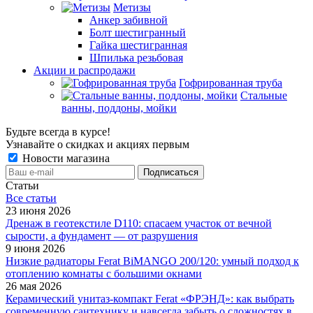
Метизы
Анкер забивной
Болт шестигранный
Гайка шестигранная
Шпилька резьбовая
Акции и распродажи
Гофрированная труба
Стальные
ванны, поддоны, мойки
Будьте всегда в курсе!
Узнавайте о скидках и акциях первым
Новости магазина
Статьи
Все cтатьи
23 июня 2026
Дренаж в геотекстиле D110: спасаем участок от вечной
сырости, а фундамент — от разрушения
9 июня 2026
Низкие радиаторы Ferat BiMANGO 200/120: умный подход к
отоплению комнаты с большими окнами
26 мая 2026
Керамический унитаз-компакт Ferat «ФРЭНД»: как выбрать
современную сантехнику и навсегда забыть о сложностях в