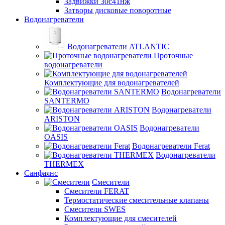
Задвижки 30с41нж
Затворы дисковые поворотные
Водонагреватели
Водонагреватели ATLANTIC
Проточные
водонагреватели
Комплектующие для водонагревателей
Водонагреватели
SANTERMO
Водонагреватели
ARISTON
Водонагреватели
OASIS
Водонагреватели Ferat
Водонагреватели
THERMEX
Санфаянс
Смесители
Смесители FERAT
Термостатические смесительные клапаны
Смесители SWES
Комплектующие для смесителей