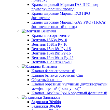
приварку
Краны шаровый Маршал ГАЗ ПРО под
приварку полный проход
Краны шаровые Маршал ГАЗ ПРО
фланцевые
Краны шаровые Маршал GAS PRO (11с67п)
фланцевые полный проход
Вентили
Краны в ассортименте
Вентиль 15Б3р Ру-10
Вентиль 15Б1п Ру-16
Вентиль 15кч18п Ру-16
Вентиль 15кч19п Ру-16
Вентиль 15кч16нж Ру-25
Вентиль 15с22нж Ру-40
Клапаны
Клапан балансировочный
Клапан балансировочный Cim
Обратный клапан
Клапан обратный чугунный двухстворчатый
межфланцевый ("хлопушка)"
Клапан 16кч9нж Ру-16 обратный фланцевый
Задвижки
Задвижки 30ч6бр
Задвижки 30ч39р