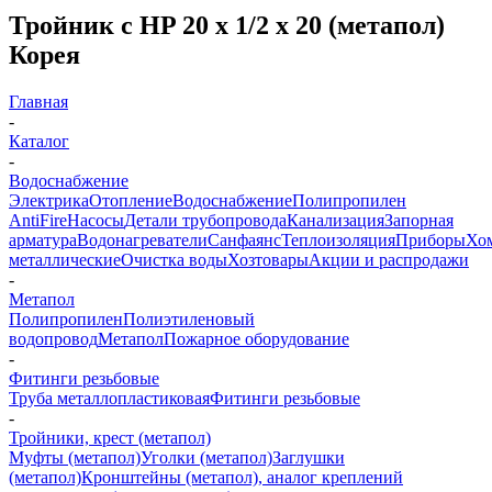
Тройник с HP 20 х 1/2 х 20 (метапол)
Корея
Главная
-
Каталог
-
Водоснабжение
Электрика
Отопление
Водоснабжение
Полипропилен
AntiFire
Насосы
Детали трубопровода
Канализация
Запорная
арматура
Водонагреватели
Санфаянс
Теплоизоляция
Приборы
Хо
металлические
Очистка воды
Хозтовары
Акции и распродажи
-
Метапол
Полипропилен
Полиэтиленовый
водопровод
Метапол
Пожарное оборудование
-
Фитинги резьбовые
Труба металлопластиковая
Фитинги резьбовые
-
Тройники, крест (метапол)
Муфты (метапол)
Уголки (метапол)
Заглушки
(метапол)
Кронштейны (метапол), аналог креплений