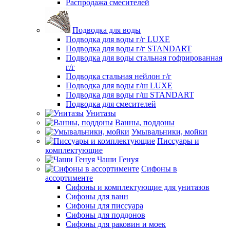
Распродажа смесителей
Подводка для воды
Подводка для воды г/г LUXE
Подводка для воды г/г STANDART
Подводка для воды стальная гофрированная
г/г
Подводка стальная нейлон г/г
Подводка для воды г/ш LUXE
Подводка для воды г/ш STANDART
Подводка для смесителей
Унитазы
Ванны, поддоны
Умывальники, мойки
Писсуары и
комплектующие
Чаши Генуя
Сифоны в
ассортименте
Сифоны и комплектующие для унитазов
Сифоны для ванн
Сифоны для писсуара
Сифоны для поддонов
Сифоны для раковин и моек