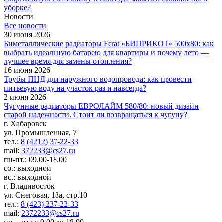
уборке?
Новости
Все новости
30 июня 2026
Биметаллические радиаторы Ferat «БИПРИКОТ» 500x80: как
выбрать идеальную батарею для квартиры и почему лето —
лучшее время для замены отопления?
16 июня 2026
Трубы ПНД для наружного водопровода: как провести
питьевую воду на участок раз и навсегда?
2 июня 2026
Чугунные радиаторы ЕВРОЛАЙМ 580/80: новый дизайн
старой надежности. Стоит ли возвращаться к чугуну?
г. Хабаровск
ул. Промышленная, 7
тел.:
8 (4212) 37-22-33
mail:
372233@cs27.ru
пн-пт.: 09.00-18.00
сб.: выходной
вс.: выходной
г. Владивосток
ул. Снеговая, 18а, стр.10
тел.:
8 (423) 237-22-33
mail:
2372233@cs27.ru
пн. - пт.: с 9.00 до 18.00