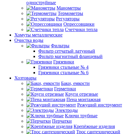
одноструйные
Манометры
Термометры
Регуляторы
Опрессовщики
Счетчики тепла
Хомуты металлические
Очистка воды
Фильтры
Фильтр сетчатый латунный
Фильтр магнитный фланцевый
Грязевики
Грязевики стальные № 4
Грязевики стальные № 6
Хозтовары
Баки, емкости
Герметики
Круги отрезные
Пена монтажная
Режущий инструмент
Электроды
Ключи трубные
Перчатки
Крепёжные изделия
Трос сантехнический