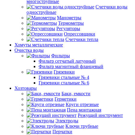
многоструйные
Счетчики воды
одноструйные
Манометры
Термометры
Регуляторы
Опрессовщики
Счетчики тепла
Хомуты металлические
Очистка воды
Фильтры
Фильтр сетчатый латунный
Фильтр магнитный фланцевый
Грязевики
Грязевики стальные № 4
Грязевики стальные № 6
Хозтовары
Баки, емкости
Герметики
Круги отрезные
Пена монтажная
Режущий инструмент
Электроды
Ключи трубные
Перчатки