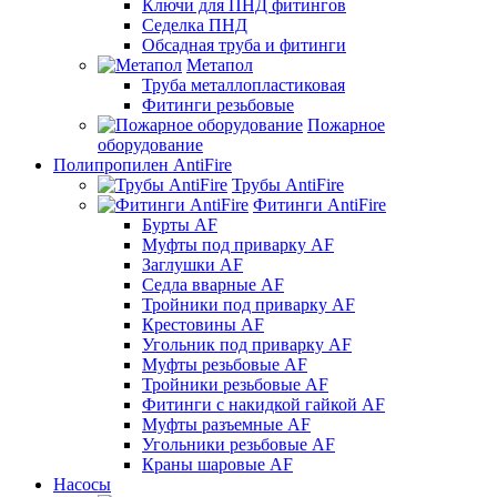
Ключи для ПНД фитингов
Седелка ПНД
Обсадная труба и фитинги
Метапол
Труба металлопластиковая
Фитинги резьбовые
Пожарное
оборудование
Полипропилен AntiFire
Трубы AntiFire
Фитинги AntiFire
Бурты AF
Муфты под приварку AF
Заглушки AF
Седла вварные AF
Тройники под приварку AF
Крестовины AF
Угольник под приварку AF
Муфты резьбовые AF
Тройники резьбовые AF
Фитинги с накидкой гайкой AF
Муфты разъемные AF
Угольники резьбовые AF
Краны шаровые AF
Насосы