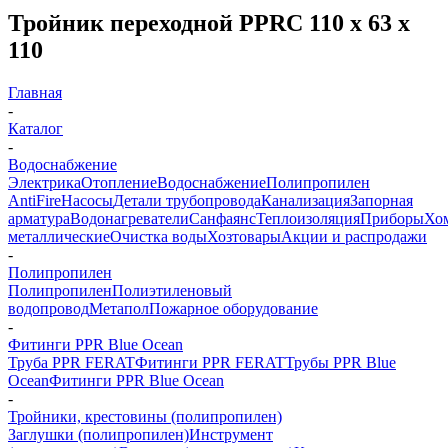
Тройник переходной PPRC 110 х 63 х
110
Главная
-
Каталог
-
Водоснабжение
Электрика
Отопление
Водоснабжение
Полипропилен
AntiFire
Насосы
Детали трубопровода
Канализация
Запорная
арматура
Водонагреватели
Санфаянс
Теплоизоляция
Приборы
Хо
металлические
Очистка воды
Хозтовары
Акции и распродажи
-
Полипропилен
Полипропилен
Полиэтиленовый
водопровод
Метапол
Пожарное оборудование
-
Фитинги PPR Blue Ocean
Труба PPR FERAT
Фитинги PPR FERAT
Трубы PPR Blue
Ocean
Фитинги PPR Blue Ocean
-
Тройники, крестовины (полипропилен)
Заглушки (полипропилен)
Инструмент