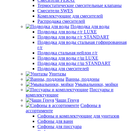
Смесители FERAT
Термостатические смесительные клапаны
Смесители SWES
Комплектующие для смесителей
Распродажа смесителей
Подводка для воды
Подводка для воды г/г LUXE
Подводка для воды г/г STANDART
Подводка для воды стальная гофрированная
г/г
Подводка стальная нейлон г/г
Подводка для воды г/ш LUXE
Подводка для воды г/ш STANDART
Подводка для смесителей
Унитазы
Ванны, поддоны
Умывальники, мойки
Писсуары и
комплектующие
Чаши Генуя
Сифоны в
ассортименте
Сифоны и комплектующие для унитазов
Сифоны для ванн
Сифоны для писсуара