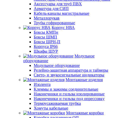
Аксессуары для труб ПВХ
Арматура для СИП
Кабель-каналы магистральные
Металлорукав
Трубы гофрированные
Корпус НВА
Боксы КМПн
Боксы ЩМП
Боксы ЩРН-П
Корпуса IP66
Шкафы ЩУР
Модульное
оборудование
Модульное оборудование
Релейно-защитная аппаратура и таймеры
Свето- и звукосигнальные индикаторы
Монтажные изделия
Изолента
Клеммы и зажимы соединительные
Наконечники и гильзы изолированные
Наконечники и гильзы под опрессовку
Термоусаживаемая трубка
Хомуты кабельные
Монтажные коробки
Коробки распаячные ОП