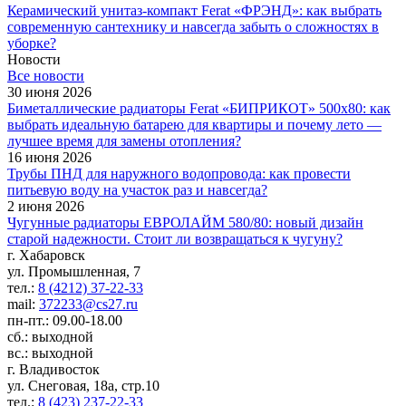
Керамический унитаз-компакт Ferat «ФРЭНД»: как выбрать
современную сантехнику и навсегда забыть о сложностях в
уборке?
Новости
Все новости
30 июня 2026
Биметаллические радиаторы Ferat «БИПРИКОТ» 500x80: как
выбрать идеальную батарею для квартиры и почему лето —
лучшее время для замены отопления?
16 июня 2026
Трубы ПНД для наружного водопровода: как провести
питьевую воду на участок раз и навсегда?
2 июня 2026
Чугунные радиаторы ЕВРОЛАЙМ 580/80: новый дизайн
старой надежности. Стоит ли возвращаться к чугуну?
г. Хабаровск
ул. Промышленная, 7
тел.:
8 (4212) 37-22-33
mail:
372233@cs27.ru
пн-пт.: 09.00-18.00
сб.: выходной
вс.: выходной
г. Владивосток
ул. Снеговая, 18а, стр.10
тел.:
8 (423) 237-22-33