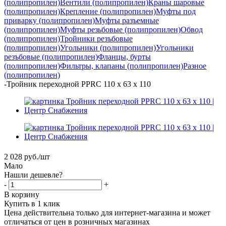
(полипропилен)
Вентили (полипропилен)
Краны шаровые
(полипропилен)
Крепление (полипропилен)
Муфты под
приварку (полипропилен)
Муфты разъемные
(полипропилен)
Муфты резьбовые (полипропилен)
Обвод
(полипропилен)
Тройники резъбовые
(полипропилен)
Угольники (полипропилен)
Угольники
резъбовые (полипропилен)
Фланцы, бурты
(полипропилен)
Фильтры, клапаны (полипропилен)
Разное
(полипропилен)
-
Тройник переходной PPRC 110 х 63 х 110
2 028
руб.
/шт
Мало
Нашли дешевле?
-
+
В корзину
Купить в 1 клик
Цена действительна только для интернет-магазина и может
отличаться от цен в розничных магазинах