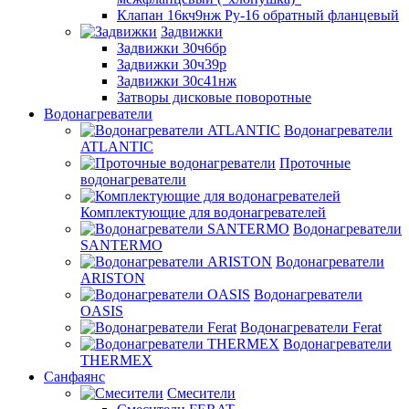
Клапан 16кч9нж Ру-16 обратный фланцевый
Задвижки
Задвижки 30ч6бр
Задвижки 30ч39р
Задвижки 30с41нж
Затворы дисковые поворотные
Водонагреватели
Водонагреватели
ATLANTIC
Проточные
водонагреватели
Комплектующие для водонагревателей
Водонагреватели
SANTERMO
Водонагреватели
ARISTON
Водонагреватели
OASIS
Водонагреватели Ferat
Водонагреватели
THERMEX
Санфаянс
Смесители