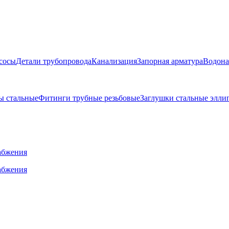
сосы
Детали трубопровода
Канализация
Запорная арматура
Водона
ы стальные
Фитинги трубные резьбовые
Заглушки стальные элли