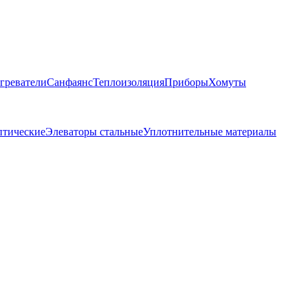
греватели
Санфаянс
Теплоизоляция
Приборы
Хомуты
птические
Элеваторы стальные
Уплотнительные материалы