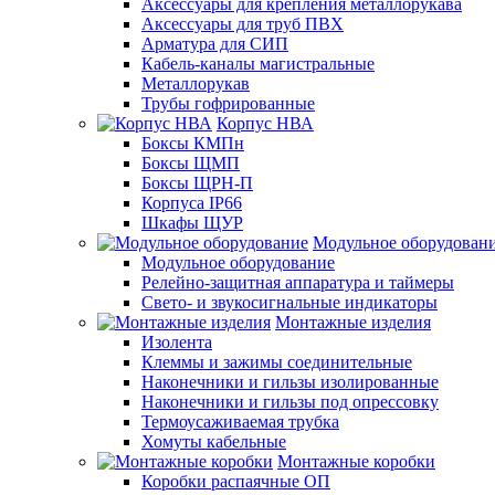
Аксессуары для крепления металлорукава
Аксессуары для труб ПВХ
Арматура для СИП
Кабель-каналы магистральные
Металлорукав
Трубы гофрированные
Корпус НВА
Боксы КМПн
Боксы ЩМП
Боксы ЩРН-П
Корпуса IP66
Шкафы ЩУР
Модульное оборудован
Модульное оборудование
Релейно-защитная аппаратура и таймеры
Свето- и звукосигнальные индикаторы
Монтажные изделия
Изолента
Клеммы и зажимы соединительные
Наконечники и гильзы изолированные
Наконечники и гильзы под опрессовку
Термоусаживаемая трубка
Хомуты кабельные
Монтажные коробки
Коробки распаячные ОП