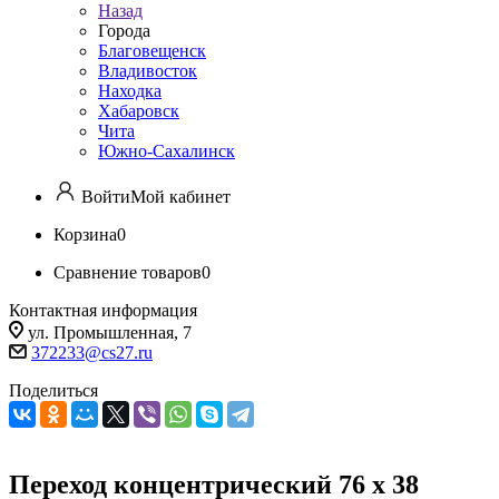
Назад
Города
Благовещенск
Владивосток
Находка
Хабаровск
Чита
Южно-Сахалинск
Войти
Мой кабинет
Корзина
0
Сравнение товаров
0
Контактная информация
ул. Промышленная, 7
372233@cs27.ru
Поделиться
Переход концентрический 76 х 38