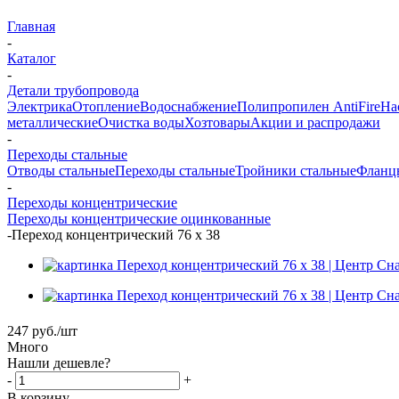
Главная
-
Каталог
-
Детали трубопровода
Электрика
Отопление
Водоснабжение
Полипропилен AntiFire
На
металлические
Очистка воды
Хозтовары
Акции и распродажи
-
Переходы стальные
Отводы стальные
Переходы стальные
Тройники стальные
Фланц
-
Переходы концентрические
Переходы концентрические оцинкованные
-
Переход концентрический 76 х 38
247
руб.
/шт
Много
Нашли дешевле?
-
+
В корзину