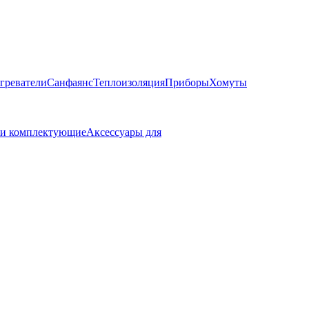
греватели
Санфаянс
Теплоизоляция
Приборы
Хомуты
 и комплектующие
Аксессуары для