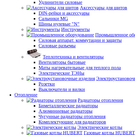
Удлинители силовые
Аксессуары для щитов
DIN-рейки и аксессуары
Сальники MG
Шины нулевые "N"
Инструменты
Промышленное об
Силовая аппарат. коммутации и защиты
Силовые разъемы
Теплотехника и вентиляторы
Вентиляторы бытовые
Маты нагревательные для теплого пола
Электрические ТЭНы
Электроустановоч
Розетки
Выключатели и вилки
Отопление
Радиаторы отопления
Биметаллические радиаторы
Алюминиевые радиаторы
Чугунные радиаторы отопления
Комплектующие для радиаторов
Электрические котлы
Газовые котлы HUBERT