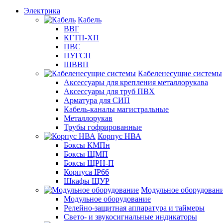
Электрика
Кабель
ВВГ
КГТП-ХП
ПВС
ПУГСП
ШВВП
Кабеленесущие системы
Аксессуары для крепления металлорукава
Аксессуары для труб ПВХ
Арматура для СИП
Кабель-каналы магистральные
Металлорукав
Трубы гофрированные
Корпус НВА
Боксы КМПн
Боксы ЩМП
Боксы ЩРН-П
Корпуса IP66
Шкафы ЩУР
Модульное оборудован
Модульное оборудование
Релейно-защитная аппаратура и таймеры
Свето- и звукосигнальные индикаторы