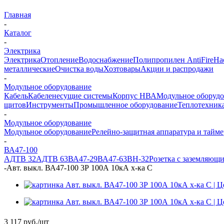
Главная
-
Каталог
-
Электрика
Электрика
Отопление
Водоснабжение
Полипропилен AntiFire
На
металлические
Очистка воды
Хозтовары
Акции и распродажи
-
Модульное оборудование
Кабель
Кабеленесущие системы
Корпус НВА
Модульное оборуд
щитов
Инструменты
Промышленное оборудование
Теплотехник
-
Модульное оборудование
Модульное оборудование
Релейно-защитная аппаратура и тайм
-
ВА47-100
АДТВ 32
АДТВ 63
ВА47-29
ВА47-63
ВН-32
Розетка с заземляющ
-
Авт. выкл. ВА47-100 3Р 100А 10кА х-ка С
3 117
руб.
/шт