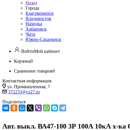
Назад
Города
Благовещенск
Владивосток
Находка
Хабаровск
Чита
Южно-Сахалинск
Войти
Мой кабинет
Корзина
0
Сравнение товаров
0
Контактная информация
ул. Промышленная, 7
372233@cs27.ru
Поделиться
Авт. выкл. ВА47-100 3Р 100А 10кА х-ка 