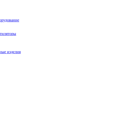
орудование
нтиляторы
ные изделия