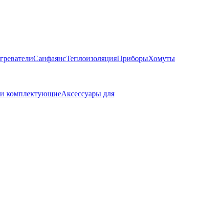
греватели
Санфаянс
Теплоизоляция
Приборы
Хомуты
 и комплектующие
Аксессуары для