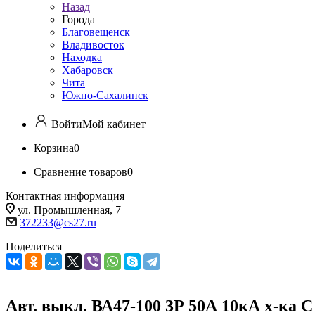
Назад
Города
Благовещенск
Владивосток
Находка
Хабаровск
Чита
Южно-Сахалинск
Войти
Мой кабинет
Корзина
0
Сравнение товаров
0
Контактная информация
ул. Промышленная, 7
372233@cs27.ru
Поделиться
Авт. выкл. ВА47-100 3Р 50А 10кА х-ка С