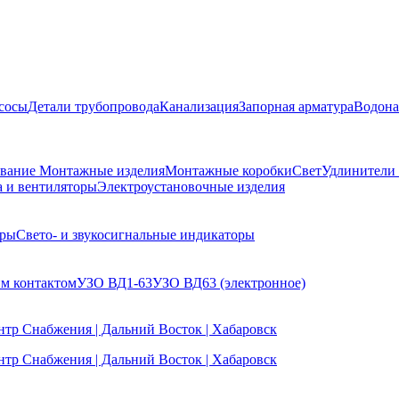
сосы
Детали трубопровода
Канализация
Запорная арматура
Водона
ование
Монтажные изделия
Монтажные коробки
Свет
Удлинители
а и вентиляторы
Электроустановочные изделия
еры
Свето- и звукосигнальные индикаторы
им контактом
УЗО ВД1-63
УЗО ВД63 (электронное)