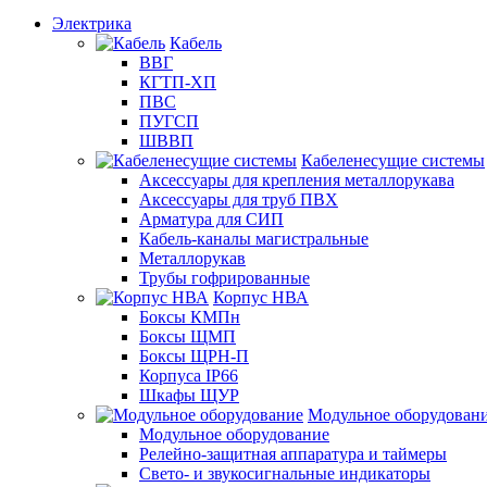
Электрика
Кабель
ВВГ
КГТП-ХП
ПВС
ПУГСП
ШВВП
Кабеленесущие системы
Аксессуары для крепления металлорукава
Аксессуары для труб ПВХ
Арматура для СИП
Кабель-каналы магистральные
Металлорукав
Трубы гофрированные
Корпус НВА
Боксы КМПн
Боксы ЩМП
Боксы ЩРН-П
Корпуса IP66
Шкафы ЩУР
Модульное оборудован
Модульное оборудование
Релейно-защитная аппаратура и таймеры
Свето- и звукосигнальные индикаторы