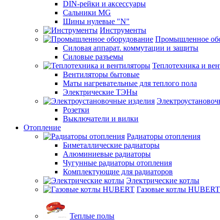
DIN-рейки и аксессуары
Сальники MG
Шины нулевые "N"
Инструменты
Промышленное об
Силовая аппарат. коммутации и защиты
Силовые разъемы
Теплотехника и ве
Вентиляторы бытовые
Маты нагревательные для теплого пола
Электрические ТЭНы
Электроустановоч
Розетки
Выключатели и вилки
Отопление
Радиаторы отопления
Биметаллические радиаторы
Алюминиевые радиаторы
Чугунные радиаторы отопления
Комплектующие для радиаторов
Электрические котлы
Газовые котлы HUBERT
Теплые полы