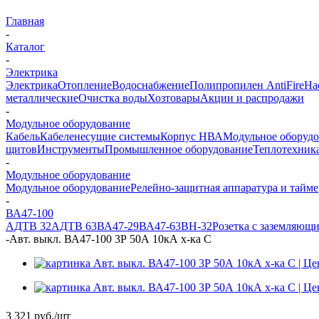
Главная
-
Каталог
-
Электрика
Электрика
Отопление
Водоснабжение
Полипропилен AntiFire
На
металлические
Очистка воды
Хозтовары
Акции и распродажи
-
Модульное оборудование
Кабель
Кабеленесущие системы
Корпус НВА
Модульное оборуд
щитов
Инструменты
Промышленное оборудование
Теплотехник
-
Модульное оборудование
Модульное оборудование
Релейно-защитная аппаратура и тайм
-
ВА47-100
АДТВ 32
АДТВ 63
ВА47-29
ВА47-63
ВН-32
Розетка с заземляющ
-
Авт. выкл. ВА47-100 3Р 50А 10кА х-ка С
3 321
руб.
/шт