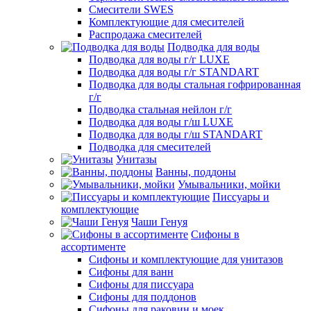
Смесители SWES
Комплектующие для смесителей
Распродажа смесителей
Подводка для воды
Подводка для воды г/г LUXE
Подводка для воды г/г STANDART
Подводка для воды стальная гофрированная
г/г
Подводка стальная нейлон г/г
Подводка для воды г/ш LUXE
Подводка для воды г/ш STANDART
Подводка для смесителей
Унитазы
Ванны, поддоны
Умывальники, мойки
Писсуары и
комплектующие
Чаши Генуя
Сифоны в
ассортименте
Сифоны и комплектующие для унитазов
Сифоны для ванн
Сифоны для писсуара
Сифоны для поддонов
Сифоны для раковин и моек