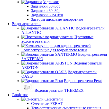
Задвижки
Задвижки 30ч6бр
Задвижки 30ч39р
Задвижки 30с41нж
Затворы дисковые поворотные
Водонагреватели
Водонагреватели
ATLANTIC
Проточные
водонагреватели
Комплектующие для водонагревателей
Водонагреватели
SANTERMO
Водонагреватели
ARISTON
Водонагреватели
OASIS
Водонагреватели Ferat
Водонагреватели THERMEX
Санфаянс
Смесители
Смесители FERAT
Термостатические смесительные клапаны