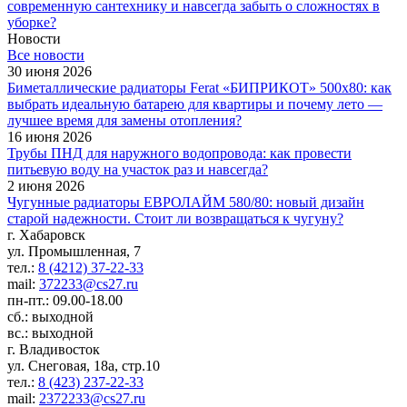
современную сантехнику и навсегда забыть о сложностях в
уборке?
Новости
Все новости
30 июня 2026
Биметаллические радиаторы Ferat «БИПРИКОТ» 500x80: как
выбрать идеальную батарею для квартиры и почему лето —
лучшее время для замены отопления?
16 июня 2026
Трубы ПНД для наружного водопровода: как провести
питьевую воду на участок раз и навсегда?
2 июня 2026
Чугунные радиаторы ЕВРОЛАЙМ 580/80: новый дизайн
старой надежности. Стоит ли возвращаться к чугуну?
г. Хабаровск
ул. Промышленная, 7
тел.:
8 (4212) 37-22-33
mail:
372233@cs27.ru
пн-пт.: 09.00-18.00
сб.: выходной
вс.: выходной
г. Владивосток
ул. Снеговая, 18а, стр.10
тел.:
8 (423) 237-22-33
mail:
2372233@cs27.ru