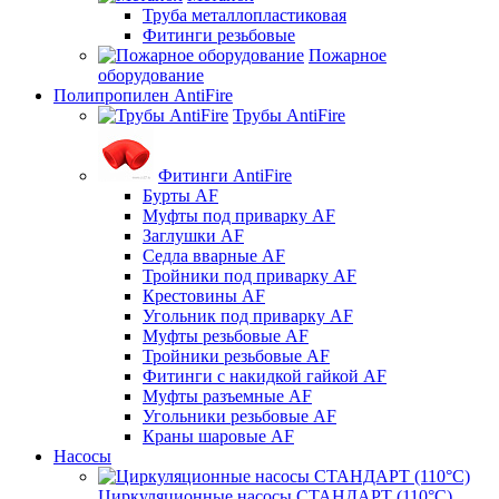
Труба металлопластиковая
Фитинги резьбовые
Пожарное
оборудование
Полипропилен AntiFire
Трубы AntiFire
Фитинги AntiFire
Бурты AF
Муфты под приварку AF
Заглушки AF
Седла вварные AF
Тройники под приварку AF
Крестовины AF
Угольник под приварку AF
Муфты резьбовые AF
Тройники резьбовые AF
Фитинги с накидкой гайкой AF
Муфты разъемные AF
Угольники резьбовые AF
Краны шаровые AF
Насосы
Циркуляционные насосы СТАНДАРТ (110°C)