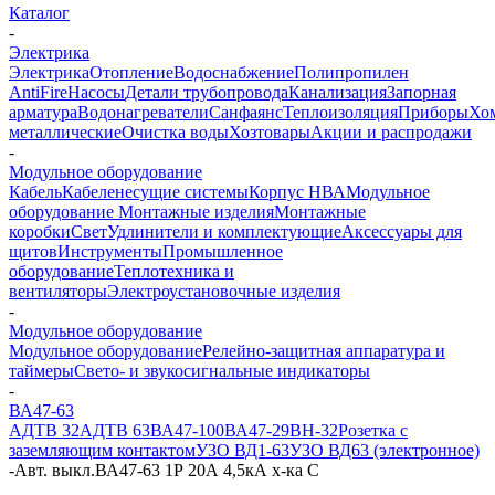
Каталог
-
Электрика
Электрика
Отопление
Водоснабжение
Полипропилен
AntiFire
Насосы
Детали трубопровода
Канализация
Запорная
арматура
Водонагреватели
Санфаянс
Теплоизоляция
Приборы
Хо
металлические
Очистка воды
Хозтовары
Акции и распродажи
-
Модульное оборудование
Кабель
Кабеленесущие системы
Корпус НВА
Модульное
оборудование
Монтажные изделия
Монтажные
коробки
Свет
Удлинители и комплектующие
Аксессуары для
щитов
Инструменты
Промышленное
оборудование
Теплотехника и
вентиляторы
Электроустановочные изделия
-
Модульное оборудование
Модульное оборудование
Релейно-защитная аппаратура и
таймеры
Свето- и звукосигнальные индикаторы
-
ВА47-63
АДТВ 32
АДТВ 63
ВА47-100
ВА47-29
ВН-32
Розетка с
заземляющим контактом
УЗО ВД1-63
УЗО ВД63 (электронное)
-
Авт. выкл.ВА47-63 1Р 20А 4,5кА х-ка С