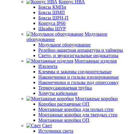
Корпус НВА
Боксы КМПн
Боксы ЩМП
Боксы ЩРН-П
Корпуса IP66
Шкафы ЩУР
Модульное
оборудование
Модульное оборудование
Релейно-защитная аппаратура и таймеры
Свето- и звукосигнальные индикаторы
Монтажные изделия
Изолента
Клеммы и зажимы соединительные
Наконечники и гильзы изолированные
Наконечники и гильзы под опрессовку
Термоусаживаемая трубка
Хомуты кабельные
Монтажные коробки
Коробки распаячные ОП
Монтажные коробки для полых стен
Монтажные коробки для твердых стен
Монтажные коробки ОП
Свет
Источники света