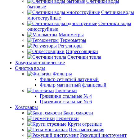
Счетчики воды
бытовые
Счетчики воды
многоструйные
Счетчики воды
одноструйные
Манометры
Термометры
Регуляторы
Опрессовщики
Счетчики тепла
Хомуты металлические
Очистка воды
Фильтры
Фильтр сетчатый латунный
Фильтр магнитный фланцевый
Грязевики
Грязевики стальные № 4
Грязевики стальные № 6
Хозтовары
Баки, емкости
Герметики
Круги отрезные
Пена монтажная
Режущий инструмент