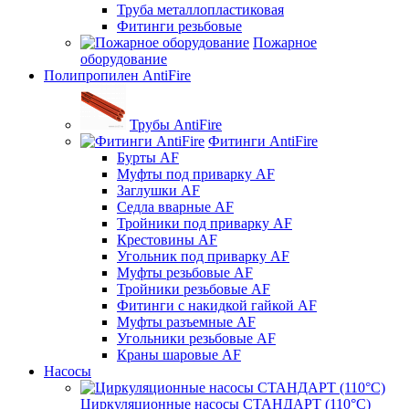
Труба металлопластиковая
Фитинги резьбовые
Пожарное
оборудование
Полипропилен AntiFire
Трубы AntiFire
Фитинги AntiFire
Бурты AF
Муфты под приварку AF
Заглушки AF
Седла вварные AF
Тройники под приварку AF
Крестовины AF
Угольник под приварку AF
Муфты резьбовые AF
Тройники резьбовые AF
Фитинги с накидкой гайкой AF
Муфты разъемные AF
Угольники резьбовые AF
Краны шаровые AF
Насосы
Циркуляционные насосы СТАНДАРТ (110°C)