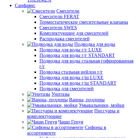
Санфаянс
Смесители
Смесители FERAT
Термостатические смесительные клапаны
Смесители SWES
Комплектующие для смесителей
Распродажа смесителей
Подводка для воды
Подводка для воды г/г LUXE
Подводка для воды г/г STANDART
Подводка для воды стальная гофрированная
г/г
Подводка стальная нейлон г/г
Подводка для воды г/ш LUXE
Подводка для воды г/ш STANDART
Подводка для смесителей
Унитазы
Ванны, поддоны
Умывальники, мойки
Писсуары и
комплектующие
Чаши Генуя
Сифоны в
ассортименте