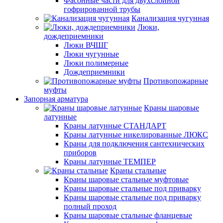
Фасонные части для двухслойной
гофрированной трубы
Канализация чугунная
Люки,
дождеприемники
Люки ВЧШГ
Люки чугунные
Люки полимерные
Дождеприемники
Противопожарные
муфты
Запорная арматура
Краны шаровые
латунные
Краны латунные СТАНДАРТ
Краны латунные никелированные ЛЮКС
Краны для подключения сантехнических
приборов
Краны латунные ТЕМПЕР
Краны стальные
Краны шаровые стальные муфтовые
Краны шаровые стальные под приварку
Краны шаровые стальные под приварку
полный проход
Краны шаровые стальные фланцевые