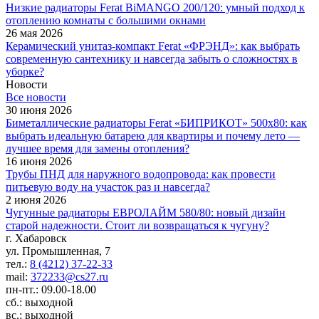
Низкие радиаторы Ferat BiMANGO 200/120: умный подход к
отоплению комнаты с большими окнами
26 мая 2026
Керамический унитаз-компакт Ferat «ФРЭНД»: как выбрать
современную сантехнику и навсегда забыть о сложностях в
уборке?
Новости
Все новости
30 июня 2026
Биметаллические радиаторы Ferat «БИПРИКОТ» 500x80: как
выбрать идеальную батарею для квартиры и почему лето —
лучшее время для замены отопления?
16 июня 2026
Трубы ПНД для наружного водопровода: как провести
питьевую воду на участок раз и навсегда?
2 июня 2026
Чугунные радиаторы ЕВРОЛАЙМ 580/80: новый дизайн
старой надежности. Стоит ли возвращаться к чугуну?
г. Хабаровск
ул. Промышленная, 7
тел.:
8 (4212) 37-22-33
mail:
372233@cs27.ru
пн-пт.: 09.00-18.00
сб.: выходной
вс.: выходной