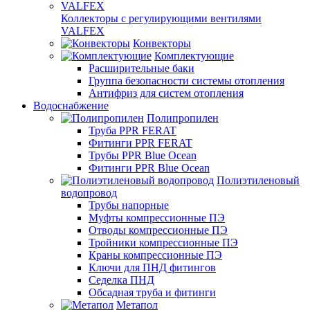
Коллекторы с регулирующими вентилями
VALFEX
Конвекторы
Комплектующие
Расширительные баки
Группа безопасности системы отопления
Антифриз для систем отопления
Водоснабжение
Полипропилен
Труба PPR FERAT
Фитинги PPR FERAT
Трубы PPR Blue Ocean
Фитинги PPR Blue Ocean
Полиэтиленовый
водопровод
Трубы напорные
Муфты компрессионные ПЭ
Отводы компрессионные ПЭ
Тройники компрессионные ПЭ
Краны компрессионные ПЭ
Ключи для ПНД фитингов
Седелка ПНД
Обсадная труба и фитинги
Метапол