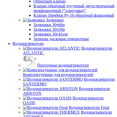
Обратный клапан
Клапан обратный чугунный двухстворчатый
межфланцевый ("хлопушка)"
Клапан 16кч9нж Ру-16 обратный фланцевый
Задвижки
Задвижки 30ч6бр
Задвижки 30ч39р
Задвижки 30с41нж
Затворы дисковые поворотные
Водонагреватели
Водонагреватели
ATLANTIC
Проточные водонагреватели
Комплектующие для водонагревателей
Водонагреватели
SANTERMO
Водонагреватели
ARISTON
Водонагреватели
OASIS
Водонагреватели Ferat
Водонагреватели
THERMEX