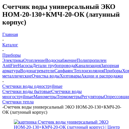
Счетчик воды универсальный ЭКО
НОМ-20-130+КМЧ-20-ОК (латунный
корпус)
Главная
-
Каталог
-
Приборы
Электрика
Отопление
Водоснабжение
Полипропилен
AntiFire
Насосы
Детали трубопровода
Канализация
Запорная
арматура
Водонагреватели
Санфаянс
Теплоизоляция
Приборы
Хо
металлические
Очистка воды
Хозтовары
Акции и распродажи
-
Счетчики воды одноструйные
Счетчики воды бытовые
Счетчики воды
многоструйные
Манометры
Термометры
Регуляторы
Опрессовщи
Счетчики тепла
-
Счетчик воды универсальный ЭКО НОМ-20-130+КМЧ-20-
ОК (латунный корпус)