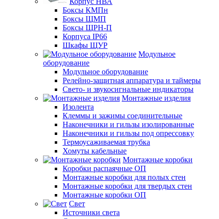
Корпус НВА
Боксы КМПн
Боксы ЩМП
Боксы ЩРН-П
Корпуса IP66
Шкафы ЩУР
Модульное
оборудование
Модульное оборудование
Релейно-защитная аппаратура и таймеры
Свето- и звукосигнальные индикаторы
Монтажные изделия
Изолента
Клеммы и зажимы соединительные
Наконечники и гильзы изолированные
Наконечники и гильзы под опрессовку
Термоусаживаемая трубка
Хомуты кабельные
Монтажные коробки
Коробки распаячные ОП
Монтажные коробки для полых стен
Монтажные коробки для твердых стен
Монтажные коробки ОП
Свет
Источники света