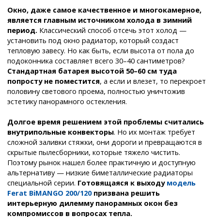
Окно, даже самое качественное и многокамерное,
является главным источником холода в зимний
период.
Классический способ отсечь этот холод —
установить под окно радиатор, который создаст
тепловую завесу. Но как быть, если высота от пола до
подоконника составляет всего 30–40 сантиметров?
Стандартная батарея высотой 50–60 см туда
попросту не поместится
, а если и влезет, то перекроет
половину светового проема, полностью уничтожив
эстетику панорамного остекления.
Долгое время решением этой проблемы считались
внутрипольные конвекторы
. Но их монтаж требует
сложной заливки стяжки, они дороги и превращаются в
скрытые пылесборники, которые тяжело чистить.
Поэтому рынок нашел более практичную и доступную
альтернативу — низкие биметаллические радиаторы
специальной серии.
Готовящаяся к выходу
модель
Ferat BiMANGO 200/120
призвана решить
интерьерную дилемму панорамных окон без
компромиссов в вопросах тепла.