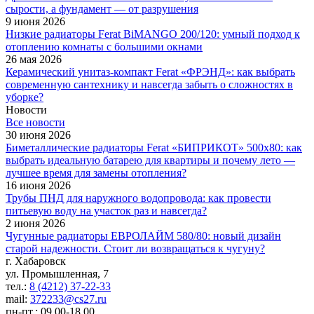
сырости, а фундамент — от разрушения
9 июня 2026
Низкие радиаторы Ferat BiMANGO 200/120: умный подход к
отоплению комнаты с большими окнами
26 мая 2026
Керамический унитаз-компакт Ferat «ФРЭНД»: как выбрать
современную сантехнику и навсегда забыть о сложностях в
уборке?
Новости
Все новости
30 июня 2026
Биметаллические радиаторы Ferat «БИПРИКОТ» 500x80: как
выбрать идеальную батарею для квартиры и почему лето —
лучшее время для замены отопления?
16 июня 2026
Трубы ПНД для наружного водопровода: как провести
питьевую воду на участок раз и навсегда?
2 июня 2026
Чугунные радиаторы ЕВРОЛАЙМ 580/80: новый дизайн
старой надежности. Стоит ли возвращаться к чугуну?
г. Хабаровск
ул. Промышленная, 7
тел.:
8 (4212) 37-22-33
mail:
372233@cs27.ru
пн-пт.: 09.00-18.00