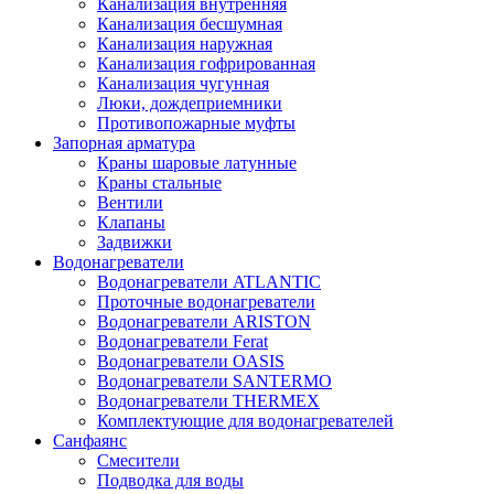
Канализация внутренняя
Канализация бесшумная
Канализация наружная
Канализация гофрированная
Канализация чугунная
Люки, дождеприемники
Противопожарные муфты
Запорная арматура
Краны шаровые латунные
Краны стальные
Вентили
Клапаны
Задвижки
Водонагреватели
Водонагреватели ATLANTIC
Проточные водонагреватели
Водонагреватели ARISTON
Водонагреватели Ferat
Водонагреватели OASIS
Водонагреватели SANTERMO
Водонагреватели THERMEX
Комплектующие для водонагревателей
Санфаянс
Смесители
Подводка для воды