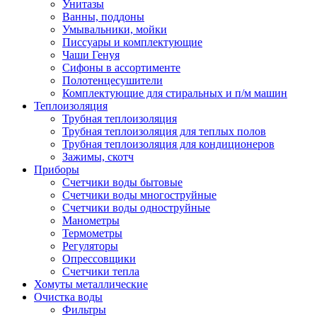
Унитазы
Ванны, поддоны
Умывальники, мойки
Писсуары и комплектующие
Чаши Генуя
Сифоны в ассортименте
Полотенцесушители
Комплектующие для стиральных и п/м машин
Теплоизоляция
Трубная теплоизоляция
Трубная теплоизоляция для теплых полов
Трубная теплоизоляция для кондиционеров
Зажимы, скотч
Приборы
Счетчики воды бытовые
Счетчики воды многоструйные
Счетчики воды одноструйные
Манометры
Термометры
Регуляторы
Опрессовщики
Счетчики тепла
Хомуты металлические
Очистка воды
Фильтры