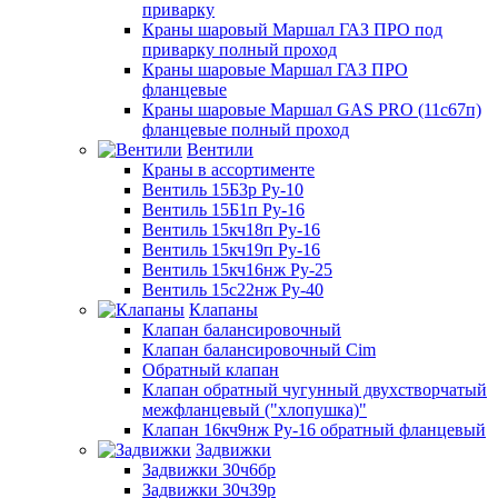
приварку
Краны шаровый Маршал ГАЗ ПРО под
приварку полный проход
Краны шаровые Маршал ГАЗ ПРО
фланцевые
Краны шаровые Маршал GAS PRO (11с67п)
фланцевые полный проход
Вентили
Краны в ассортименте
Вентиль 15Б3р Ру-10
Вентиль 15Б1п Ру-16
Вентиль 15кч18п Ру-16
Вентиль 15кч19п Ру-16
Вентиль 15кч16нж Ру-25
Вентиль 15с22нж Ру-40
Клапаны
Клапан балансировочный
Клапан балансировочный Cim
Обратный клапан
Клапан обратный чугунный двухстворчатый
межфланцевый ("хлопушка)"
Клапан 16кч9нж Ру-16 обратный фланцевый
Задвижки
Задвижки 30ч6бр
Задвижки 30ч39р