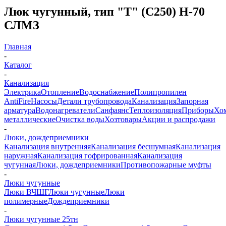
Люк чугунный, тип "Т" (С250) Н-70
СЛМЗ
Главная
-
Каталог
-
Канализация
Электрика
Отопление
Водоснабжение
Полипропилен
AntiFire
Насосы
Детали трубопровода
Канализация
Запорная
арматура
Водонагреватели
Санфаянс
Теплоизоляция
Приборы
Хо
металлические
Очистка воды
Хозтовары
Акции и распродажи
-
Люки, дождеприемники
Канализация внутренняя
Канализация бесшумная
Канализация
наружная
Канализация гофрированная
Канализация
чугунная
Люки, дождеприемники
Противопожарные муфты
-
Люки чугунные
Люки ВЧШГ
Люки чугунные
Люки
полимерные
Дождеприемники
-
Люки чугунные 25тн