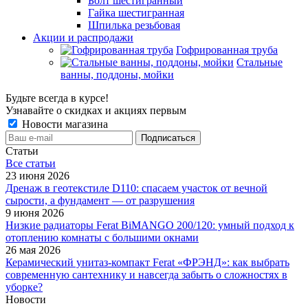
Болт шестигранный
Гайка шестигранная
Шпилька резьбовая
Акции и распродажи
Гофрированная труба
Стальные
ванны, поддоны, мойки
Будьте всегда в курсе!
Узнавайте о скидках и акциях первым
Новости магазина
Статьи
Все cтатьи
23 июня 2026
Дренаж в геотекстиле D110: спасаем участок от вечной
сырости, а фундамент — от разрушения
9 июня 2026
Низкие радиаторы Ferat BiMANGO 200/120: умный подход к
отоплению комнаты с большими окнами
26 мая 2026
Керамический унитаз-компакт Ferat «ФРЭНД»: как выбрать
современную сантехнику и навсегда забыть о сложностях в
уборке?
Новости