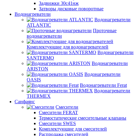
Задвижки 30с41нж
Затворы дисковые поворотные
Водонагреватели
Водонагреватели
ATLANTIC
Проточные
водонагреватели
Комплектующие для водонагревателей
Водонагреватели
SANTERMO
Водонагреватели
ARISTON
Водонагреватели
OASIS
Водонагреватели Ferat
Водонагреватели
THERMEX
Санфаянс
Смесители
Смесители FERAT
Термостатические смесительные клапаны
Смесители SWES
Комплектующие для смесителей
Распродажа смесителей