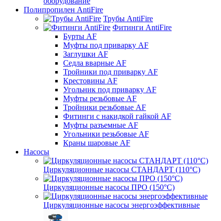
оборудование
Полипропилен AntiFire
Трубы AntiFire
Фитинги AntiFire
Бурты AF
Муфты под приварку AF
Заглушки AF
Седла вварные AF
Тройники под приварку AF
Крестовины AF
Угольник под приварку AF
Муфты резьбовые AF
Тройники резьбовые AF
Фитинги с накидкой гайкой AF
Муфты разъемные AF
Угольники резьбовые AF
Краны шаровые AF
Насосы
Циркуляционные насосы СТАНДАРТ (110°C)
Циркуляционные насосы ПРО (150°C)
Циркуляционные насосы энергоэффективные