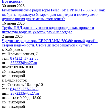
Все новости
30 июня 2026
Биметаллические радиаторы Ferat «БИПРИКОТ» 500x80: как
выбрать идеальную батарею для квартиры и почему лето —
лучшее время для замены отопления?
16 июня 2026
Трубы ПНД для наружного водопровода: как провести
питьевую воду на участок раз и навсегда?
2 июня 2026
Чугунные радиаторы ЕВРОЛАЙМ 580/80: новый дизайн
старой надежности. Стоит ли возвращаться к чугуну?
г. Хабаровск
ул. Промышленная, 7
тел.:
8 (4212) 37-22-33
mail:
372233@cs27.ru
пн-пт.: 09.00-18.00
сб.: выходной
вс.: выходной
г. Владивосток
ул. Снеговая, 18а, стр.10
тел.:
8 (423) 237-22-33
mail:
2372233@cs27.ru
пн. - пт.: с 9.00 до 18.00
сб.: выходной
вс.: выходной