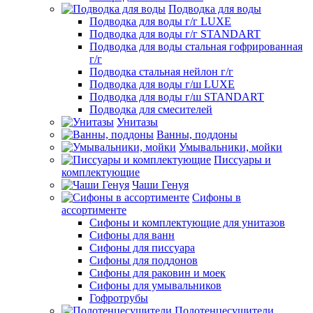
Подводка для воды
Подводка для воды г/г LUXE
Подводка для воды г/г STANDART
Подводка для воды стальная гофрированная
г/г
Подводка стальная нейлон г/г
Подводка для воды г/ш LUXE
Подводка для воды г/ш STANDART
Подводка для смесителей
Унитазы
Ванны, поддоны
Умывальники, мойки
Писсуары и
комплектующие
Чаши Генуя
Сифоны в
ассортименте
Сифоны и комплектующие для унитазов
Сифоны для ванн
Сифоны для писсуара
Сифоны для поддонов
Сифоны для раковин и моек
Сифоны для умывальников
Гофротрубы
Полотенцесушители