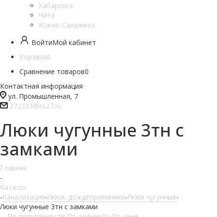
Хабаровск
Чита
Южно-Сахалинск
Войти
Мой кабинет
Корзина
0
Сравнение товаров
0
Контактная информация
ул. Промышленная, 7
372233@cs27.ru
Люки чугунные 3тн с
замками
Главная
-
Каталог
-
Канализация
-
Люки, дождеприемники
-
Люки чугунные
-
Люки чугунные 3тн с замками
По популярности
По алфавиту
По цене