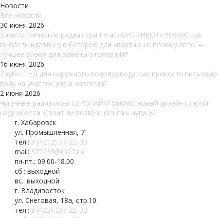
Новости
Все новости
30 июня 2026
Биметаллические радиаторы Ferat «БИПРИКОТ» 500x80: как
выбрать идеальную батарею для квартиры и почему лето —
лучшее время для замены отопления?
16 июня 2026
Трубы ПНД для наружного водопровода: как провести питьевую
воду на участок раз и навсегда?
2 июня 2026
Чугунные радиаторы ЕВРОЛАЙМ 580/80: новый дизайн старой
надежности. Стоит ли возвращаться к чугуну?
г. Хабаровск
ул. Промышленная, 7
тел.:
8 (4212) 37-22-33
mail:
372233@cs27.ru
пн-пт.: 09.00-18.00
сб.: выходной
вс.: выходной
г. Владивосток
ул. Снеговая, 18а, стр.10
тел.:
8 (423) 237-22-33