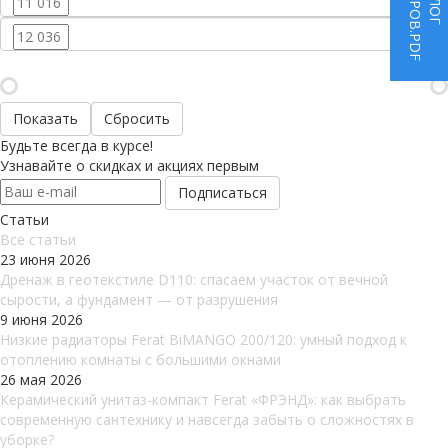
ТОВАРОВ.PDF
Сбросить
Будьте всегда в курсе!
Узнавайте о скидках и акциях первым
Статьи
Все cтатьи
23 июня 2026
Дренаж в геотекстиле D110: спасаем участок от вечной
сырости, а фундамент — от разрушения
9 июня 2026
Низкие радиаторы Ferat BiMANGO 200/120: умный подход к
отоплению комнаты с большими окнами
26 мая 2026
Керамический унитаз-компакт Ferat «ФРЭНД»: как выбрать
современную сантехнику и навсегда забыть о сложностях в
уборке?