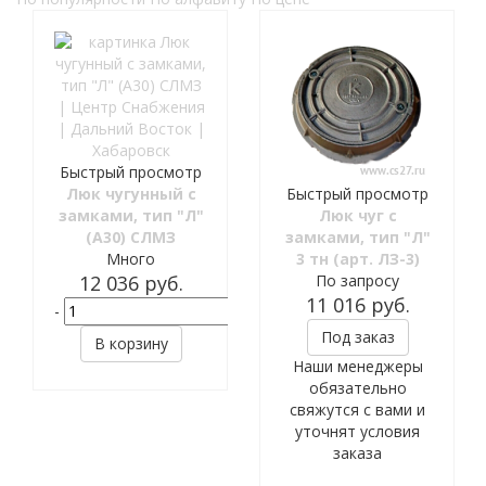
Быстрый просмотр
Люк чугунный с
Быстрый просмотр
замками, тип "Л"
Люк чуг с
(А30) СЛМЗ
замками, тип "Л"
Много
3 тн (арт. ЛЗ-3)
12 036
руб.
По запросу
11 016
руб.
-
+
Под заказ
В корзину
Наши менеджеры
обязательно
свяжутся с вами и
уточнят условия
заказа